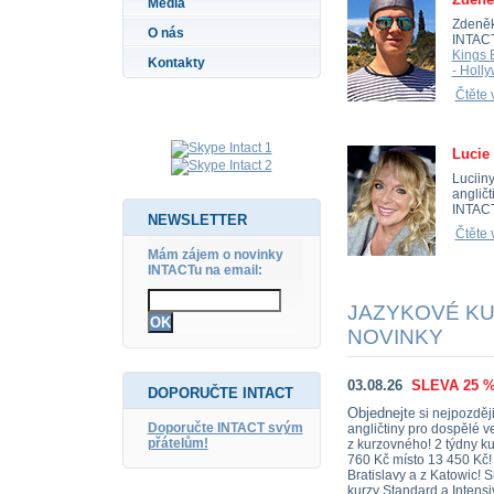
Média
Zdeněk
O nás
INTACT
Kings 
Kontakty
- Holl
Čtěte 
Lucie
Luciiny
angličt
INTACT
NEWSLETTER
Čtěte 
Mám zájem o novinky
INTACTu na email:
JAZYKOVÉ KUR
NOVINKY
03.08.26
SLEVA 25 
DOPORUČTE INTACT
Objednejt
e si nejpozděj
Doporučte INTACT svým
angličtiny pro dospělé v
přátelům!
z kurzovného! 2 týdny k
760 Kč místo 13 450 Kč! N
Bratislavy a z Katowic! 
kurzy Standard a Intensi