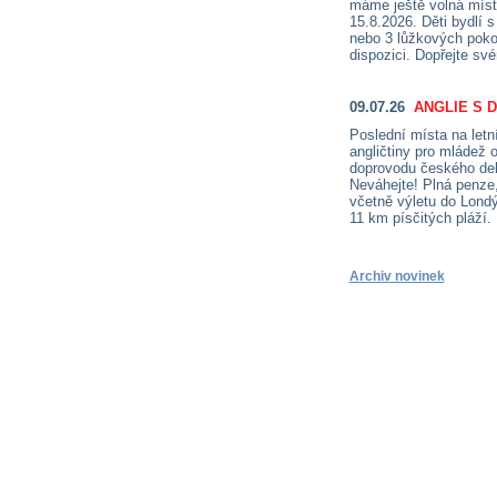
máme ještě volná místa 
15.8.2026. Děti bydlí 
nebo 3 lůžkových pokoj
dispozici. Dopřejte sv
09.07.26
ANGLIE S 
Poslední místa na letn
angličtiny pro mládež 
doprovodu českého deleg
Neváhejte! Plná penze,
včetně výletu do Londý
11 km písčitých pláží.
Archiv novinek