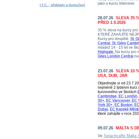
jako u kurzu Intensive.
I.T.C. - překlady a tlumočení
28.07.26
SLEVA 35 %
PŘED 1.9.2026
35 % sleva na kurzy pro
KTERÉ ZAHÁJÍTE NEJPOZD
Kurzy pro dospělé:
St. G
Central
,
St. Giles Cambr
mládež 14 - 15 let ve šk
Highgate.
Na kurzy pro 
Giles Londýn Central
na
23.07.26
SLEVA 10 %
USA, DUB, JAR
Objednejte si od 23.7.2
nejméně 2 týdenní kurz a
kurzovného ve školách
Cambridge
,
EC Londýn
30+
,
EC Vancouver,
EC 
York 30+
,
EC Boston
,
EC
Dubaj
,
EC Kapské Měst
které zahájíte v roce 202
09.07.26
MALTA S D
Ve
Sprachcaffe Malta 