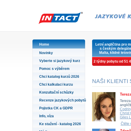
Home
Letní angličtina pro 
s českým delegát
Malta, klidné letov
Novinky
Vyberte si jazykový kurz
2 týdny pobytu od 51 
Pomoc s výběrem
Chci katalog kurzů 2026
NAŠI KLIENTI
Chci kalkulaci kurzu
Konzultační schůzky
Terez
Recenze jazykových pobytů
Tereza
angličt
Pojistka CK a GDPR
Codrin
Christ
Info, víza
Giles 
Čtěte 
Ke stažení - katalog 2026
Zdeně