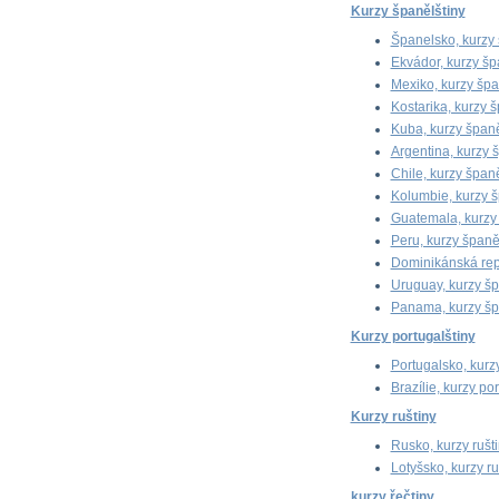
Kurzy španělštiny
Španelsko, kurzy 
Ekvádor, kurzy šp
Mexiko, kurzy špa
Kostarika, kurzy š
Kuba, kurzy španě
Argentina, kurzy 
Chile, kurzy španě
Kolumbie, kurzy š
Guatemala, kurzy 
Peru, kurzy španě
Dominikánská rep
Uruguay, kurzy šp
Panama, kurzy šp
Kurzy portugalštiny
Portugalsko, kurzy
Brazílie, kurzy po
Kurzy ruštiny
Rusko, kurzy rušt
Lotyšsko, kurzy ru
kurzy řečtiny