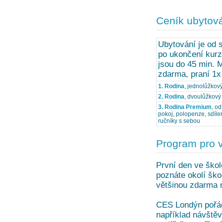
Ceník ubytov
Ubytování je od 
po ukončení kurz
jsou do 45 min. 
zdarma, praní 1x
1. Rodina
, jednolůžkov
2. Rodina
, dvoulůžkový 
3. Rodina Premium
, o
pokoj, polopenze, sdíle
ručníky s sebou
Program pro 
První den ve škol
poznáte okolí ško
většinou zdarma 
CES Londýn pořádá
například návště