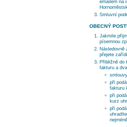
emailem na i
Hornoměstská
Smluvní pod
OBECNÝ POST
Jakmile přij
písemnou zprá
Následovně z
přejete zaří
Přibližně do 
fakturu a dv
smlouvy
při podá
fakturu 
při pod
kurz uh
při pod
uhradíte
nejméně