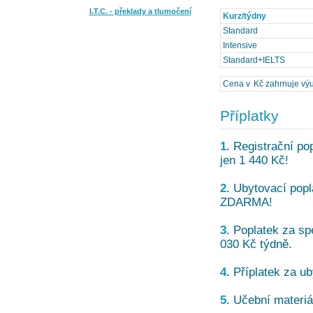
I.T.C. - překlady a tlumočení
Kurz/týdny
Standard
Intensive
Standard+IELTS
Cena v Kč zahrnuje výuku
Příplatky
1.
Registrační pop
jen 1 440 Kč!
2.
Ubytovací popla
ZDARMA!
3.
Poplatek za spe
030 Kč týdně.
4.
Příplatek za ub
5.
Učební materiál