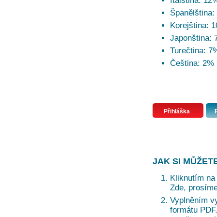
Italština: 12
Španělština:
Korejština: 
Japonština:
Turečtina: 7
Čeština: 2%
Přihláška
JAK SI MŮŽET
Kliknutím na 
Zde, prosíme
Vyplněním vy
formátu PDF. 