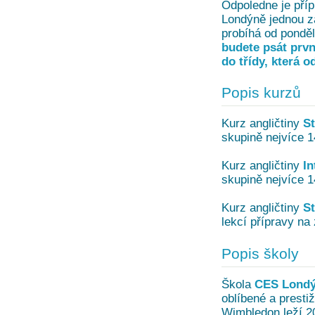
Odpoledne je pří
Londýně jednou z
probíhá od ponděl
budete psát prvn
do třídy, která o
Popis kurzů
Kurz angličtiny
S
skupině nejvíce 1
Kurz angličtiny
In
skupině nejvíce 1
Kurz angličtiny
S
lekcí přípravy na
Popis školy
Škola
CES Lond
oblíbené a presti
Wimbledon leží 2