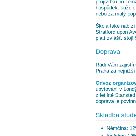
projížďku po Temž
hospůdek, kuželek
nebo za malý pop
Škola také nabízí
Stratford upon Av
platí zvlášť, stoj
Doprava
Rádi Vám zajistí
Praha za nejnižší
Odvoz organizov
ubytování v Londý
z letiště Stanste
doprava je povinn
Skladba stude
Němčina: 1