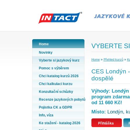
Home
VYBERTE SI
Novinky
»
»
Home
Přehled kurzů
Ku
Vyberte si jazykový kurz
Pomoc s výběrem
CES Londýn - 
Chci katalog kurzů 2026
dospělé
Chci kalkulaci kurzu
Výhody: Londýn -
Konzultační schůzky
program zdarma, 
Recenze jazykových pobytů
od 11 660 Kč!
Pojistka CK a GDPR
Místo:
Londýn, kur
Info, víza
Ke stažení - katalog 2026
Přihláška