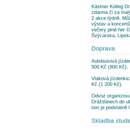
Kästner Kolleg D
zdarma či za malý
2 akce týdně. Mů
výstav a koncertů
večery plné her č
Švýcarska, Lipska 
Doprava
Autobusová jízden
500 Kč (900 Kč).
Vlaková jízdenka:
Kč (1 200 Kč).
Odvoz organizova
Drážďanech do uby
taxi je podstatně 
Skladba stude