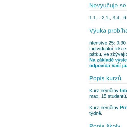
Nevyučuje se
1.1. - 2.1., 3.4., 
Výuka probíh
ntensive 25: 9.30 
individuální lekc
pátku, ve zbývají
Na základě výsle
odpovídá Vaší ja
Popis kurzů
Kurz němčiny
Int
max. 15 studentů,
Kurz němčiny
Pri
týdně.
Popis školy