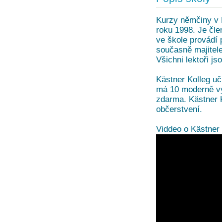
Kurzy němčiny v 
roku 1998. Je čl
ve škole provádí 
současně majitele
Všichni lektoři js
Kästner Kolleg u
má 10 moderně vy
zdarma. Kästner K
občerstvení.
Viddeo o Kästner 