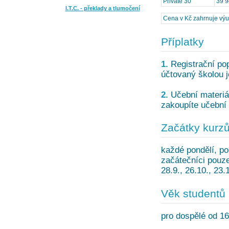
Private 30
39 9
I.T.C. - překlady a tlumočení
Cena v Kč zahrnuje výuku
Příplatky
1.
Registrační pop
účtovaný školou j
2.
Učební materiál
zakoupíte učební 
Začátky kurz
každé pondělí, po
začátečníci pouze: 
28.9., 26.10., 23.
Věk studentů
pro dospělé od 16 