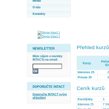
Média
O nás
Kontakty
Přehled kurzů
NEWSLETTER
Mám zájem o novinky
INTACTu na email:
Počet
Kurzy
tý
Intensive 25
2
Private 30
3
DOPORUČTE INTACT
Ceník kurzů
Doporučte INTACT svým
přátelům!
Kurz/týdny
1
Intensive 25
7 24