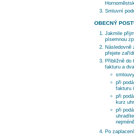
Hornoměstská
Smluvní pod
OBECNÝ POST
Jakmile přij
písemnou zprá
Následovně z
přejete zaří
Přibližně do 
fakturu a dv
smlouvy
při podá
fakturu 
při pod
kurz uh
při pod
uhradíte
nejméně
Po zaplacení