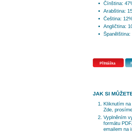
Čínština: 47
Arabština: 
Čeština: 12
Angličtina: 
Španělština:
Přihláška
JAK SI MŮŽET
Kliknutím na 
Zde, prosíme
Vyplněním vy
formátu PDF. 
emailem na i