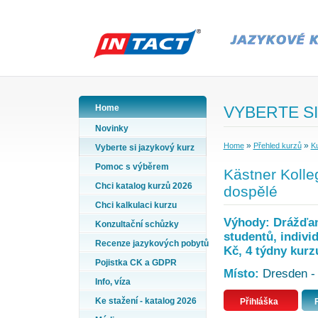
Home
VYBERTE SI
Novinky
»
»
Home
Přehled kurzů
K
Vyberte si jazykový kurz
Pomoc s výběrem
Kästner Koll
Chci katalog kurzů 2026
dospělé
Chci kalkulaci kurzu
Výhody: Drážďany
Konzultační schůzky
studentů, indivi
Recenze jazykových pobytů
Kč, 4 týdny kurz
Pojistka CK a GDPR
Místo:
Dresden -
Info, víza
Ke stažení - katalog 2026
Přihláška