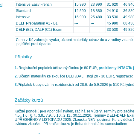
Intensive Easy French
15 990
23 990
31 620
46 94
ní
Standard
12 590
18 880
24 910
36 88
Intensive
16 990
25 480
33 530
49 98
DELF Preparation A1 - B1
---
---
45 990
68 43
DELF (B2), DALF (C1) Exam
33 530
49 82
Cena v Kč zahrnuje výuku, učební materiály, odvoz do a z rodiny v dané č
pojištění proti úpadku.
Příplatky
1.
Registrační poplatek účtovaný školou je 80 EUR,
pro klienty INTACTu 
2.
Učební materiály ke zkoušce DELF/DALF stojí 20 - 30 EUR, registrace:
3.
Příplatek k ubytování v rezidencích od 28.6. do 5.9.2026 je 510 Kč týdně
Začátky kurzů
Každé pondělí, je-li v pondělí svátek, začíná se v úterý. Termíny pro začátečn
4.5., 1.6., 6.7., 3.8., 7.9., 5.10., 2.11., 30.11.2026. Termíny DELF/DALF 
UPŘESNĚNO V LISTOPADU 2025. Zkouška NENÍ povinná. Kurz v délce 5
cvičnou zkoušku. Při kratším kurzu je třeba dohnat látku samostudiem.