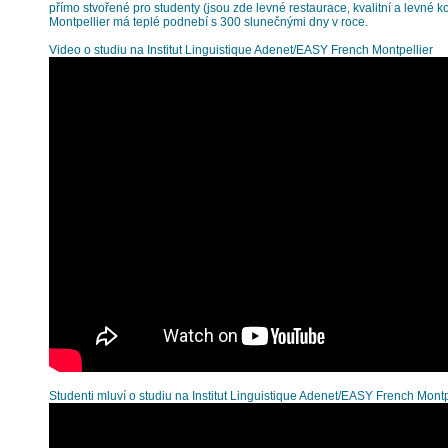
přímo stvořené pro studenty (jsou zde levné restaurace, kvalitní a levné k
Montpellier má teplé podnebí s 300 slunečnými dny v roce.
Video o studiu na Institut Linguistique Adenet/EASY French Montpellier
Studenti mluví o studiu na Institut Linguistique Adenet/EASY French Montp