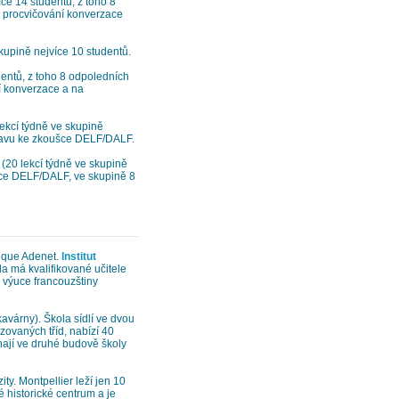
íce 14 studentů, z toho 8
a procvičování konverzace
kupině nejvíce 10 studentů.
dentů, z toho 8 odpoledních
í konverzace a na
ekcí týdně ve skupině
ravu ke zkoušce DELF/DALF.
(20 lekcí týdně ve skupině
šce DELF/DALF, ve skupině 8
stique Adenet.
Institut
a má kvalifikované učitele
i výuce francouzštiny
kavárny). Škola sídlí ve dvou
ovaných tříd, nabízí 40
hají ve druhé budově školy
ty. Montpellier leží jen 10
historické centrum a je