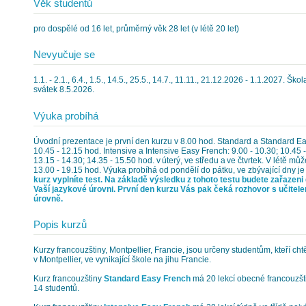
Věk studentů
pro dospělé od 16 let, průměrný věk 28 let (v létě 20 let)
Nevyučuje se
1.1. - 2.1., 6.4., 1.5., 14.5., 25.5., 14.7., 11.11., 21.12.2026 - 1.1.2027. Šk
svátek 8.5.2026.
Výuka probíhá
Úvodní prezentace je první den kurzu v 8.00 hod. Standard a Standard Eas
10.45 - 12.15 hod. Intensive a Intensive Easy French: 9.00 - 10.30; 10.45 
13.15 - 14.30; 14.35 - 15.50 hod. v úterý, ve středu a ve čtvrtek. V létě mů
13.00 - 19.15 hod. Výuka probíhá od pondělí do pátku, ve zbývající dny je
kurz vyplníte test. Na základě výsledku z tohoto testu budete zařazeni 
Vaší jazykové úrovni. První den kurzu Vás pak čeká rozhovor s učitele
úrovně.
Popis kurzů
Kurzy francouzštiny, Montpellier, Francie, jsou určeny studentům, kteří chtě
v Montpellier, ve vynikající škole na jihu Francie.
Kurz francouzštiny
Standard Easy French
má 20 lekcí obecné francouzšti
14 studentů.