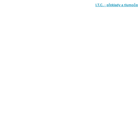
I.T.C. - překlady a tlumoče