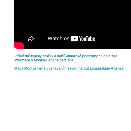
Průměrné teploty, srážky a další klimatické podmínky najdete
zde
.
Informace o Montpellieru najdete
zde
.
Mapa Montpellier s vyznačením školy Institut Linguistique Adenet.