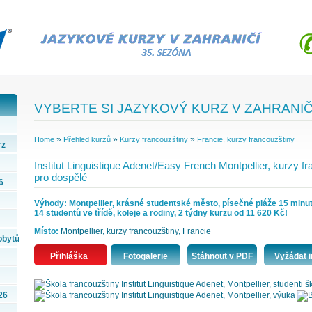
VYBERTE SI JAZYKOVÝ KURZ V ZAHRANIČ
»
»
»
Home
Přehled kurzů
Kurzy francouzštiny
Francie, kurzy francouzštiny
rz
Institut Linguistique Adenet/Easy French Montpellier, kurzy fr
pro dospělé
6
Výhody: Montpellier, krásné studentské město, písečné pláže 15 minu
14 studentů ve třídě, koleje a rodiny, 2 týdny kurzu od 11 620 Kč!
Místo:
Montpellier, kurzy francouzštiny, Francie
obytů
Přihláška
Fotogalerie
Stáhnout v PDF
Vyžádat i
26