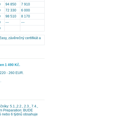
0
94 850
7 910
0
72 330
6 000
0
98 510
8 170
0
---
---
0
asy, závěrečný certifikát a
jen 1 490 Kč.
 220 - 260 EUR.
.
íky: 5.1.,2.2., 2.3., 7.4.,
Exam Preparation: BUDE
 nebo 6 týdnů obsahuje