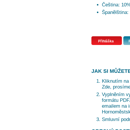
Čeština: 10
Španělština:
Přihláška
JAK SI MŮŽET
Kliknutím na 
Zde, prosíme
Vyplněním vy
formátu PDF. 
emailem na i
Hornoměstská
Smluvní pod