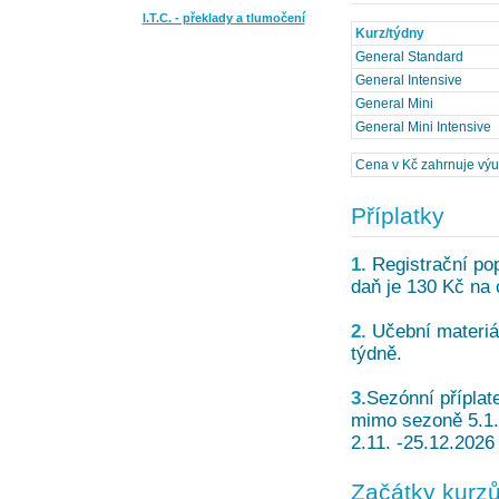
I.T.C. - překlady a tlumočení
Kurz/týdny
General Standard
General Intensive
General Mini
General Mini Intensive
Cena v Kč zahrnuje výuku
Příplatky
1.
Registrační pop
daň je 130 Kč na 
2.
Učební materiály
týdně.
3.
Sezónní příplat
mimo sezoně 5.1. 
2.11. -25.12.2026
Začátky kurz