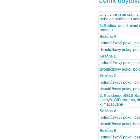
Ceník ubytov
Ubytování je od soboty
nebo od neděle do nedě
1. Rodina
, do 50 minut 
rodinou
Sezóna A
jednolůžkový pokoj, po
dvoulůžkový pokoj, pol
Sezóna B
jednolůžkový pokoj, po
dvoulůžkový pokoj, pol
Sezóna C
jednolůžkový pokoj, po
dvoulůžkový pokoj, pol
2. Rezidence BELS Ba
kuchyň, WiFi zdarma, de
klimatizované
Sezóna A
jednolůžkový pokoj, bez
dvoulůžkový pokoj, bez 
Sezóna B
jednolůžkový pokoj, bez