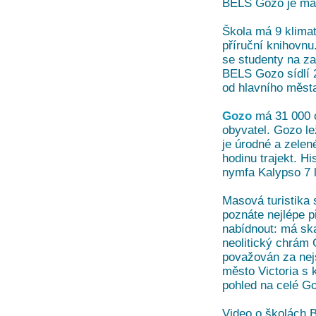
BELS Gozo je malá
Škola má 9 klima
příruční knihovn
se studenty na za
BELS Gozo sídlí 
od hlavního města
Gozo
má 31 000 o
obyvatel. Gozo le
je úrodné a zelen
hodinu trajekt. H
nymfa Kalypso 7 
Masová turistika 
poznáte nejlépe p
nabídnout: má ska
neolitický chrám 
považován za nejs
město Victoria s
pohled na celé G
Video o školách 