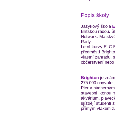
Popis školy
Jazykový škola
E
Britskou radou. Š
Network. Má skvěl
Rady.
Letní kurzy ELC B
předměstí Bright
vlastní zahradu, 
občerstvení nebo 
Brighton
je znám
275 000 obyvatel
Pier a nádherným 
stavební ikonou m
akvárium, plaveck
sjíždějí studenti
přímým vlakem za