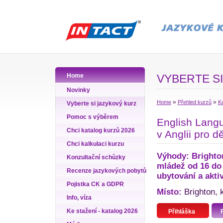
Home
VYBERTE SI
Novinky
»
»
Home
Přehled kurzů
Ku
Vyberte si jazykový kurz
Pomoc s výběrem
English Langu
Chci katalog kurzů 2026
v Anglii pro d
Chci kalkulaci kurzu
Výhody: Brighton
Konzultační schůzky
mládež od 16 do 
Recenze jazykových pobytů
ubytování a aktiv
Pojistka CK a GDPR
Místo:
Brighton, k
Info, víza
Ke stažení - katalog 2026
Přihláška