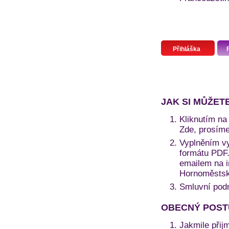
Přihláška
JAK SI MŮŽET
Kliknutím na 
Zde, prosíme
Vyplněním vy
formátu PDF. 
emailem na i
Hornoměstská
Smluvní pod
OBECNÝ POST
Jakmile přij