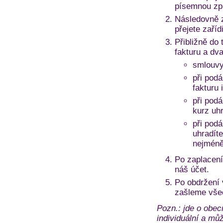
písemnou zprá
Následovně z
přejete zaří
Přibližně do 
fakturu a dv
smlouvy
při podá
fakturu 
při pod
kurz uh
při pod
uhradíte
nejméně
Po zaplacení
náš účet.
Po obdržení
zašleme vše
Pozn.: jde o obec
individuální a může