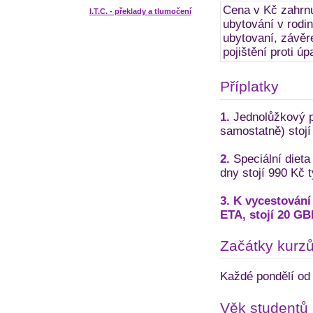
Cena v Kč zahrnu
I.T.C. - překlady a tlumočení
ubytování v rodin
ubytovaní, závěr
pojištění proti úp
Příplatky
1.
Jednolůžkový po
samostatně) stojí
2.
Speciální dieta
dny stojí 990 Kč 
3. K vycestování 
ETA, stojí 20 GB
Začátky kurz
Každé pondělí od 
Věk studentů