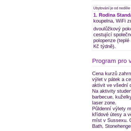
Ubytování je od neděle
1. Rodina Stand
koupelna, WiFi z
dvoulůžkový poko
cestující společn
polopenze (teplé
Kč týdně).
Program pro 
Cena kurzů zahrnu
výlet v pátek a c
aktivit ve všední 
Na aktivity stude
barbecue, kuželky
laser zone.
Půldenní výlety m
křídové útesy a v
míst v Sussexu. O
Bath, Stonehenge 