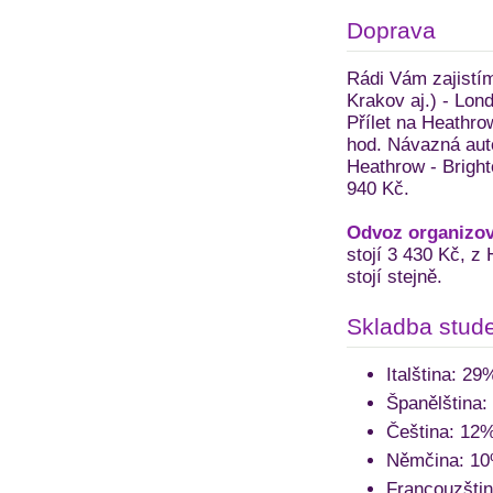
Doprava
Rádi Vám zajistí
Krakov aj.) - Lon
Přílet na Heathro
hod. Návazná auto
Heathrow - Brighto
940 Kč.
Odvoz organizov
stojí 3 430 Kč, z
stojí stejně.
Skladba stude
Italština: 29
Španělština:
Čeština: 12
Němčina: 1
Francouzšti