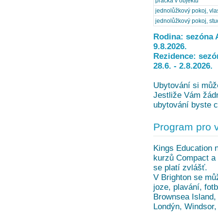
pračka v objektu
jednolůžkový pokoj, vla
jednolůžkový pokoj, stud
Rodina: sezóna A 
9.8.2026.
Rezidence: sezóna
28.6. - 2.8.2026.
Ubytování si může
Jestliže Vám žádn
ubytování byste c
Program pro 
Kings Education n
kurzů Compact a I
se platí zvlášť.
V Brighton se můž
joze, plavání, fot
Brownsea Island, 
Londýn, Windsor,