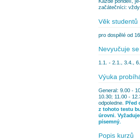
Každé pondělí, je-
začátečníci: vždy
Věk studentů
pro dospělé od 16
Nevyučuje se
1.1. - 2.1., 3.4., 
Výuka probíh
General: 9.00 - 10
10.30; 11.00 - 12
odpoledne.
Před 
z tohoto testu b
úrovni. Vyžaduje-
písemný.
Popis kurzů