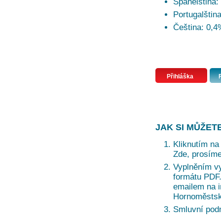
Španělština:
Portugalštin
Čeština: 0,4
Přihláška
JAK SI MŮŽET
Kliknutím na 
Zde, prosíme
Vyplněním vy
formátu PDF. 
emailem na i
Hornoměstská
Smluvní pod