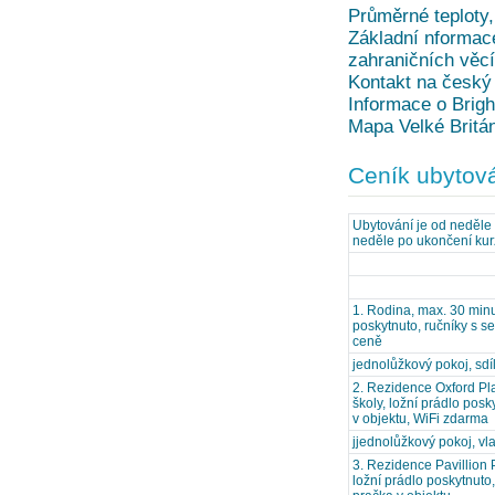
Průměrné teploty,
Základní nformace
zahraničních věc
Kontakt na český 
Informace o Brig
Mapa Velké Britá
Ceník ubytov
Ubytování je od neděle
neděle po ukončení kur
1. Rodina, max. 30 minu
poskytnuto, ručníky s se
ceně
jednolůžkový pokoj, sd
2. Rezidence Oxford Plac
školy, ložní prádlo posk
v objektu, WiFi zdarma
jjednolůžkový pokoj, vl
3. Rezidence Pavillion P
ložní prádlo poskytnuto