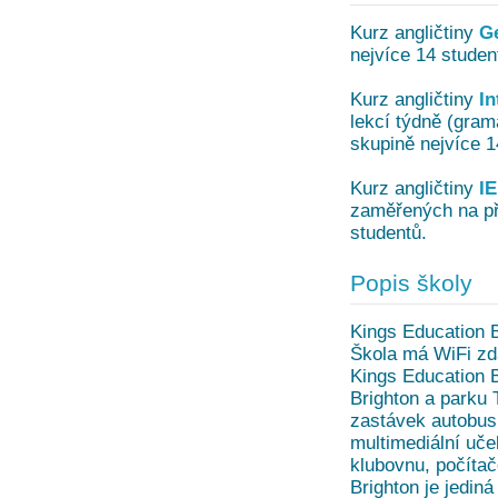
Kurz angličtiny
G
nejvíce 14 studen
Kurz angličtiny
In
lekcí týdně (gram
skupině nejvíce 1
Kurz angličtiny
IE
zaměřených na př
studentů.
Popis školy
Kings Education B
Škola má WiFi zda
Kings Education B
Brighton a parku 
zastávek autobusu
multimediální uče
klubovnu, počítač
Brighton je jedin