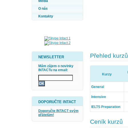
Média
O nás
Kontakty
Přehled kurzů
NEWSLETTER
Mám zájem o novinky
INTACTu na email:
Kurzy
General
Intensive
DOPORUČTE INTACT
IELTS Preparation
Doporučte INTACT svým
přátelům!
Ceník kurzů