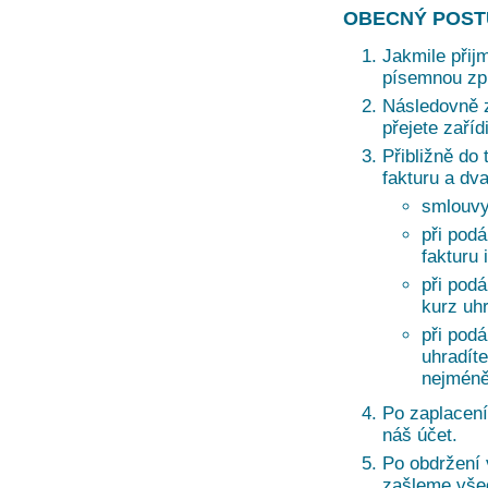
OBECNÝ POST
Jakmile přij
písemnou zprá
Následovně z
přejete zaří
Přibližně do 
fakturu a dv
smlouvy
při podá
fakturu 
při pod
kurz uh
při pod
uhradíte
nejméně
Po zaplacení
náš účet.
Po obdržení
zašleme vše