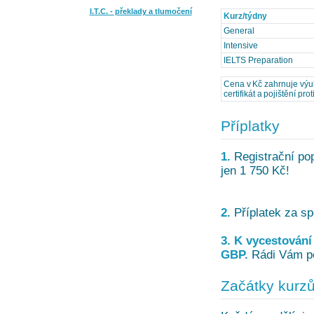
I.T.C. - překlady a tlumočení
Kurz/týdny
General
Intensive
IELTS Preparation
Cena v Kč zahrnuje výuk
certifikát a pojištění pro
Příplatky
1.
Registrační pop
jen 1 750 Kč!
2.
Příplatek za spe
3. K vycestování 
GBP.
Rádi Vám por
Začátky kurz