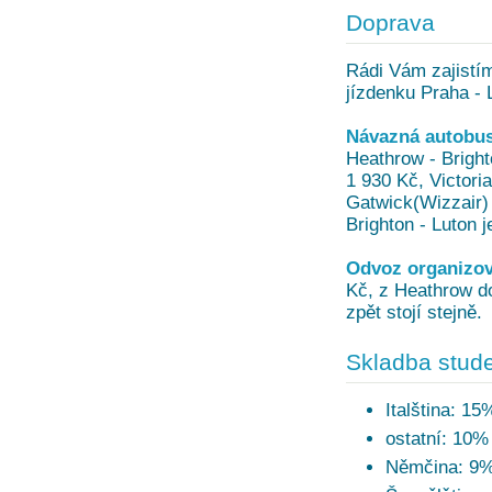
Doprava
Rádi Vám zajistí
jízdenku Praha - 
Návazná autobus
Heathrow - Bright
1 930 Kč, Victoria
Gatwick(Wizzair) 
Brighton - Luton 
Odvoz organizov
Kč, z Heathrow d
zpět stojí stejně.
Skladba stude
Italština: 15
ostatní: 10%
Němčina: 9