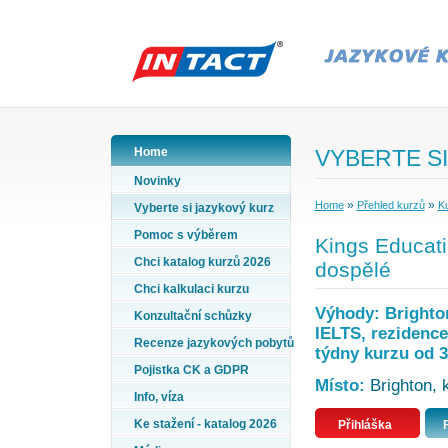
Home
VYBERTE SI
Novinky
»
»
Home
Přehled kurzů
Ku
Vyberte si jazykový kurz
Pomoc s výběrem
Kings Educatio
Chci katalog kurzů 2026
dospělé
Chci kalkulaci kurzu
Výhody: Brighto
Konzultační schůzky
IELTS, rezidence
Recenze jazykových pobytů
týdny kurzu od 3
Pojistka CK a GDPR
Místo:
Brighton, k
Info, víza
Ke stažení - katalog 2026
Přihláška