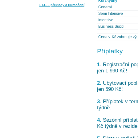
Kurz/týdny
I.T.C. - překlady a tlumočení
General
Semi Intensive
Intensive
Business Suppl.
Cena v Kč zahrnuje výuku
Příplatky
1.
Registrační pop
jen 1 990 Kč!
2.
Ubytovací popla
jen 590 Kč!
3.
Příplatek v ter
týdně.
4.
Sezónní příplat
Kč týdně v rezide