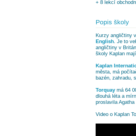
+ 8 lekcí obchodn
Popis školy
Kurzy angličtiny 
English
. Je to v
angličtiny v Brit
školy Kaplan maj
Kaplan Internati
města, má počítač
bazén, zahradu, 
Torquay
má 64 00
dlouhá léta a mírn
proslavila Agatha 
Video o Kaplan To