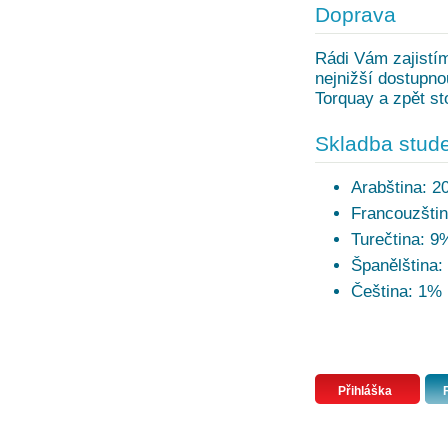
Doprava
Rádi Vám zajistím
nejnižší dostupn
Torquay a zpět st
Skladba stude
Arabština: 
Francouzšti
Turečtina: 9
Španělština:
Čeština: 1%
Přihláška