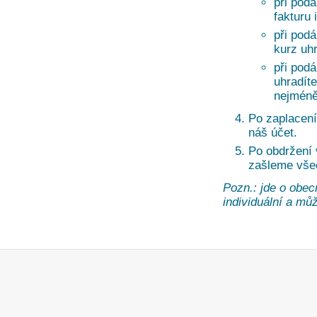
při podá
fakturu 
při pod
kurz uh
při pod
uhradíte
nejméně
Po zaplacení
náš účet.
Po obdržení
zašleme vše
Pozn.: jde o obec
individuální a může