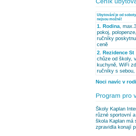
Ceník ubytov
Ubytování je od soboty
nejsou možné!
1. Rodina
, max.
pokoj, polopenze,
ručníky poskytnu
ceně
2. Rezidence St
chůze od školy, v
kuchyně, WiFi zd
ručníky s sebou, 
Noci navíc v rod
Program pro 
Školy Kaplan Inter
různé sportovní a
škola Kaplan má s
zpravidla konají p