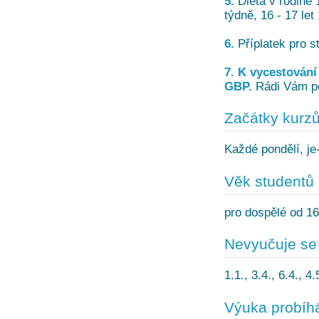
5.
Dieta v rodině 
týdně, 16 - 17 let
6.
Příplatek pro st
7. K vycestování 
GBP.
Rádi Vám por
Začátky kurz
Každé pondělí, je-
Věk studentů
pro dospělé od 16
Nevyučuje se
1.1., 3.4., 6.4., 4
Výuka probíh