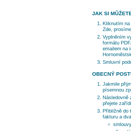
JAK SI MŮŽET
Kliknutím na 
Zde, prosíme
Vyplněním vy
formátu PDF. 
emailem na i
Hornoměstská
Smluvní pod
OBECNÝ POST
Jakmile přij
písemnou zprá
Následovně z
přejete zaří
Přibližně do 
fakturu a dv
smlouvy