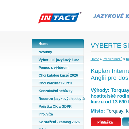
Home
VYBERTE SI
Novinky
»
»
Home
Přehled kurzů
Ku
Vyberte si jazykový kurz
Pomoc s výběrem
Kaplan Interna
Chci katalog kurzů 2026
Anglii pro do
Chci kalkulaci kurzu
Výhody: Torquay,
Konzultační schůzky
hostitelské rodi
Recenze jazykových pobytů
kurzu od 13 690 
Pojistka CK a GDPR
Místo:
Torquay, ku
Info, víza
Ke stažení - katalog 2026
Přihláška