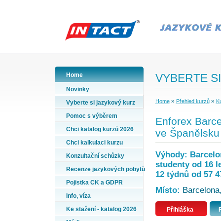
Home
VYBERTE SI
Novinky
»
»
Home
Přehled kurzů
Ku
Vyberte si jazykový kurz
Pomoc s výběrem
Enforex Barce
Chci katalog kurzů 2026
ve Španělsku
Chci kalkulaci kurzu
Výhody: Barcelon
Konzultační schůzky
studenty od 16 le
Recenze jazykových pobytů
12 týdnů od 57 4
Pojistka CK a GDPR
Místo:
Barcelona,
Info, víza
Ke stažení - katalog 2026
Přihláška