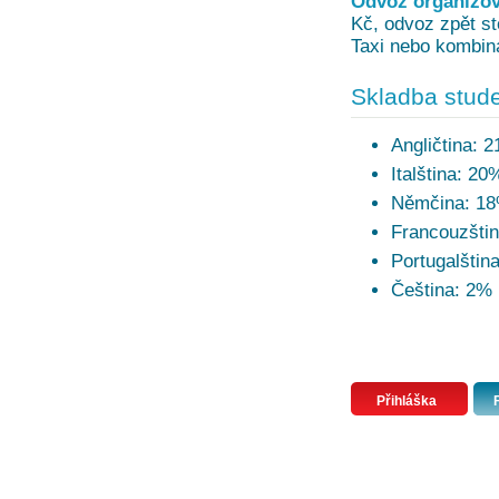
Odvoz organizova
Kč, odvoz zpět sto
Taxi nebo kombina
Skladba stude
Angličtina: 
Italština: 20
Němčina: 1
Francouzšti
Portugalštin
Čeština: 2%
Přihláška