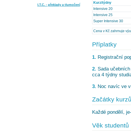
Kurz/týdny
I.T.C. - překlady a tlumočení
Intensive 20
Intensive 25
Super Intensive 30
Cena v Kč zahrnuje výuku
Příplatky
1.
Registrační pop
2.
Sada učebních m
cca 4 týdny studi
3.
Noc navíc ve vš
Začátky kurz
Každé pondělí, je-
Věk studentů