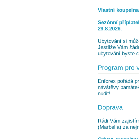
Vlastní koupelna
Sezónní příplate
29.8.2026.
Ubytování si může
Jestliže Vám žádn
ubytování byste c
Program pro 
Enforex pořádá pr
návštěvy památek 
nudit!
Doprava
Rádi Vám zajistí
(Marbella) za nej