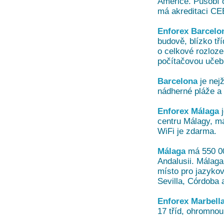
Americe. Působí 
má akreditaci CEE
Enforex Barcelo
budově, blízko tř
o celkové rozloze
počítačovou učeb
Barcelona
je nej
nádherné pláže a
Enforex Málaga
j
centru Málagy, má
WiFi je zdarma.
Málaga
má 550 00
Andalusii. Málaga
místo pro jazykov
Sevilla, Córdoba 
Enforex Marbell
17 tříd, ohromnou