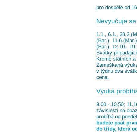
pro dospělé od 16 
Nevyučuje se
1.1., 6.1., 28.2.(M
(Bar.), 11.6.(Mar.)
(Bar.), 12.10., 19.
Svátky připadajíc
Kromě státních a
Zameškaná výuka 
v týdnu dva svátk
cena.
Výuka probíh
9.00 - 10.50; 11.1
závislosti na oba
probíhá od ponděl
budete psát prvn
do třídy, která o