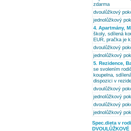
zdarma
dvoulůžkový poko
jednolůžkový pok
4. Apartmány, M
školy, sdílená ko
EUR, pračka je k
dvoulůžkový poko
jednolůžkový pok
5. Rezidence, B
se svolením rodi
koupelna, sdílen
dispozici v rezid
dvoulůžkový poko
jednolůžkový pok
dvoulůžkový poko
jednolůžkový pok
Spec.dieta v rod
DVOULŮŽKOVÉ P