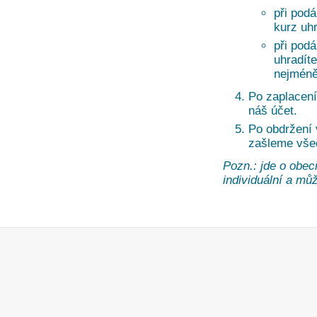
při pod
kurz uh
při pod
uhradíte
nejméně
Po zaplacení
náš účet.
Po obdržení
zašleme vše
Pozn.: jde o obec
individuální a může