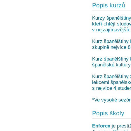
Popis kurzů
Kurzy španělštin
kteří chtějí studo
v nejzajímavější
Kurz španělštiny
skupině nejvíce 8
Kurz španělštiny
španělské kultury
Kurz španělštiny
lekcemi španělské
s nejvíce 4 studen
*Ve vysoké sezón
Popis školy
Enforex
je presti