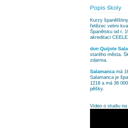
Popis školy
Kurzy španělštin
řetězec velmi kval
Španělsku od r. 
akreditaci CEELE 
don Quijote Sal
starého města. Šk
zdarma.
Salamanca
má 16
Salamanca je špan
1218 a má 36 000
pěšky.
Video o studiu n