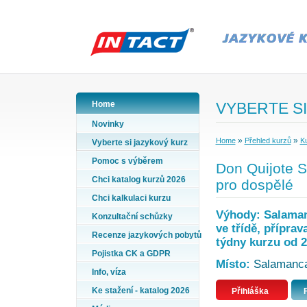
Home
VYBERTE SI
Novinky
»
»
Home
Přehled kurzů
Ku
Vyberte si jazykový kurz
Pomoc s výběrem
Don Quijote S
Chci katalog kurzů 2026
pro dospělé
Chci kalkulaci kurzu
Výhody: Salaman
Konzultační schůzky
ve třídě, přípra
Recenze jazykových pobytů
týdny kurzu od 2
Pojistka CK a GDPR
Místo:
Salamanca,
Info, víza
Ke stažení - katalog 2026
Přihláška