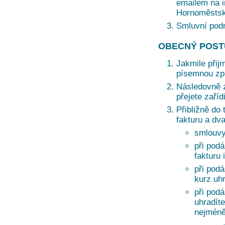
emailem na i
Hornoměstská
Smluvní pod
OBECNÝ POST
Jakmile přij
písemnou zprá
Následovně z
přejete zaří
Přibližně do 
fakturu a dv
smlouvy
při podá
fakturu 
při pod
kurz uh
při pod
uhradíte
nejméně