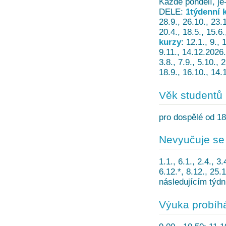
Každé pondělí, je
DELE:
1týdenní 
28.9., 26.10., 23.
20.4., 18.5., 15.6
kurzy
: 12.1., 9., 
9.11., 14.12.2026
3.8., 7.9., 5.10.,
18.9., 16.10., 14
Věk studentů
pro dospělé od 18
Nevyučuje se
1.1., 6.1., 2.4., 3.
6.12.*, 8.12., 25.
následujícím týd
Výuka probíh