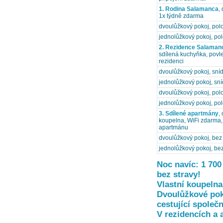
1. Rodina Salamanca
,
1x týdně zdarma
dvoulůžkový pokoj, po
jednolůžkový pokoj, po
2. Rezidence Salaman
sdílená kuchyňka, povle
rezidenci
dvoulůžkový pokoj, sní
jednolůžkový pokoj, sn
dvoulůžkový pokoj, po
jednolůžkový pokoj, po
3. Sdílené apartmány
,
koupelna, WiFi zdarma, p
apartmánu
dvoulůžkový pokoj, bez 
jednolůžkový pokoj, bez
Noc navíc: 1 700
bez stravy!
Vlastní koupelna
Dvoulůžkové poko
cestující společn
V rezidencích a 