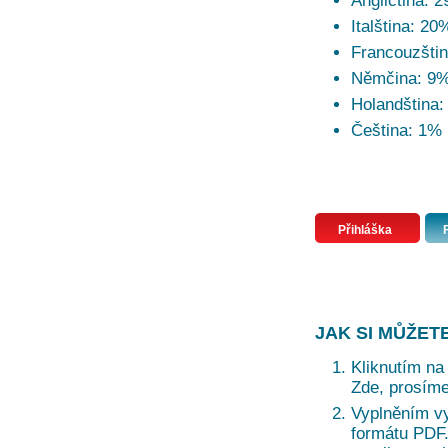
Angličtina: 
Italština: 20
Francouzšti
Němčina: 9
Holandština
Čeština: 1%
Přihláška
JAK SI MŮŽET
Kliknutím na 
Zde, prosíme
Vyplněním vy
formátu PDF. 