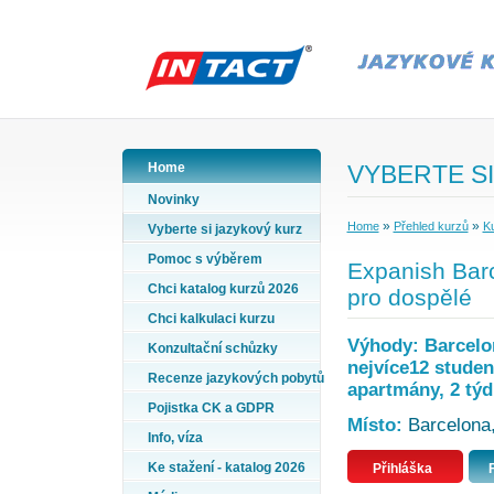
Home
VYBERTE SI
Novinky
»
»
Home
Přehled kurzů
Ku
Vyberte si jazykový kurz
Pomoc s výběrem
Expanish Barc
Chci katalog kurzů 2026
pro dospělé
Chci kalkulaci kurzu
Výhody: Barcelon
Konzultační schůzky
nejvíce12 student
Recenze jazykových pobytů
apartmány, 2 týd
Pojistka CK a GDPR
Místo:
Barcelona,
Info, víza
Ke stažení - katalog 2026
Přihláška