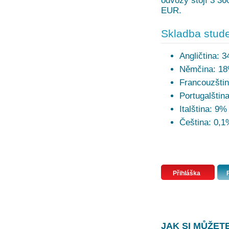
odvozy stojí 3 360
EUR.
Skladba stude
Angličtina: 
Němčina: 1
Francouzšti
Portugalštin
Italština: 9%
Čeština: 0,1
Přihláška
JAK SI MŮŽET