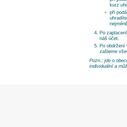
kurz uh
při pod
uhradíte
nejméně
Po zaplacení
náš účet.
Po obdržení
zašleme vše
Pozn.: jde o obec
individuální a může