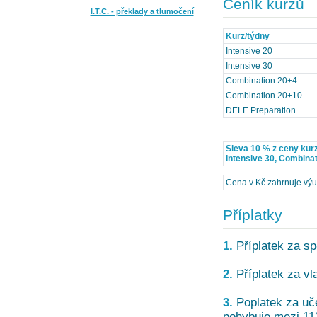
Ceník kurzů
I.T.C. - překlady a tlumočení
Kurz/týdny
Intensive 20
Intensive 30
Combination 20+4
Combination 20+10
DELE Preparation
Sleva 10 % z ceny kurz
Intensive 30, Combinat
Cena v Kč zahrnuje výuku
Příplatky
1.
Příplatek za spe
2.
Příplatek za vl
3.
Poplatek za uč
pohybuje mezi 11