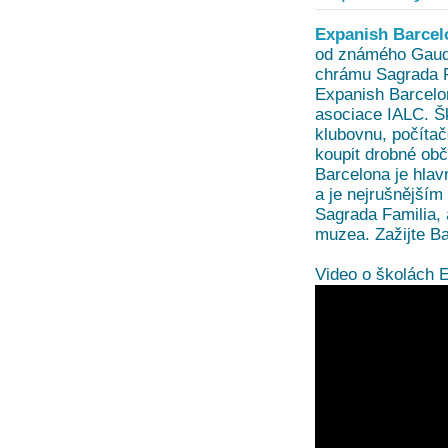
Expanish Barcel
od známého Gaud
chrámu Sagrada F
Expanish Barcelon
asociace IALC. Šk
klubovnu, počíta
koupit drobné obč
Barcelona je hlav
a je nejrušnějším
Sagrada Familia, 
muzea. Zažijte Ba
Video o školách 