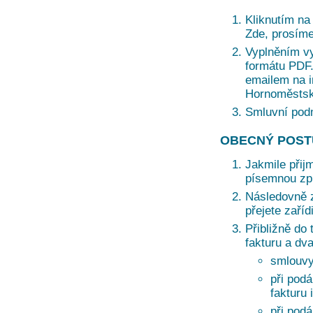
Kliknutím na 
Zde, prosíme
Vyplněním vy
formátu PDF. 
emailem na i
Hornoměstská
Smluvní pod
OBECNÝ POST
Jakmile přij
písemnou zprá
Následovně z
přejete zaří
Přibližně do 
fakturu a dv
smlouvy
při podá
fakturu 
při pod