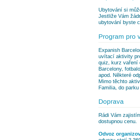
Ubytování si může
Jestliže Vám žádn
ubytování byste c
Program pro 
Expanish Barcelo
uvítací aktivity 
quiz, kurz vařen
Barcelony, fotbal
apod. Některé odp
Mimo těchto aktiv
Familia, do parku 
Doprava
Rádi Vám zajistím
dostupnou cenu.
Odvoz organizov