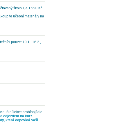
čtovaný školou je 1 990 Kč.
zakoupíte učební materiály na
ečníci pouze: 19.1., 16.2.,
ividuální lekce probíhají dle
d odjezdem na kurz
ídy, která odpovídá Vaší