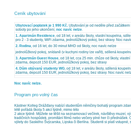
Ceník ubytování
Ubytovací poplatek je 1 990 Kč.
Ubytování je od neděle před začátkem 
soboty po jeho ukončení,
noc navíc nelze
.
1. Apartmán Residence
, od 18 let, v areálu školy, vlastní koupelna, sdí
pro 2 - 3 studenty, WiFi zdarma, jednolůžkový pokoj, bez stravy. Noc naví
2. Rodina
, od 16 let, do 30 minut MHD od školy, noc navíc nelze
jednolůžkový pokoj, snídaně (v kuchyni rodiny lze vařit), sdílená koupel
3. Apartmán Guest House
, od 18 let, cca 25 min. chůze od školy, vlastn
zdarma, depozit 150 EUR, jednolůžkový pokoj, bez stravy
4. Dům obývaný studenty WG
, od 18 let, v areálu školy, sdílená koupeln
zdarma, depozit 150 EUR, jednolůžkový pokoj, bez stravy. Noc navíc nel
Noc navíc nelze.
Program pro volný čas
Kästner Kolleg Drážďany nabízí studentům němčiny bohatý program zdarm
létě pořádá škola 5 akcí týdně, mimo léto
2 akce týdně. Můžete se těšit na seznamovací večírek, návštěvy muzeí, vý
tradičních hospůdek, promítání filmů nebo večery plné her či přednášek.
výlety do Saského Švýcarska, Lipska či Berlína. Studenti si platí vstupné, 