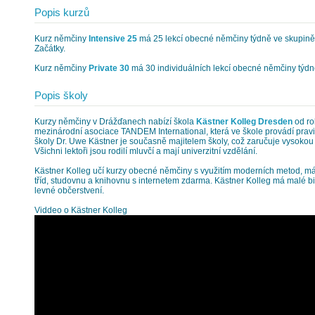
Popis kurzů
Kurz němčiny
Intensive 25
má 25 lekcí obecné němčiny týdně ve skupině 
Začátky.
Kurz němčiny
Private 30
má 30 individuálních lekcí obecné němčiny týdn
Popis školy
Kurzy němčiny v Drážďanech nabízí škola
Kästner Kolleg Dresden
od ro
mezinárodní asociace TANDEM International, která ve škole provádí pravi
školy Dr. Uwe Kästner je současně majitelem školy, což zaručuje vysokou 
Všichni lektoři jsou rodilí mluvčí a mají univerzitní vzdělání.
Kästner Kolleg učí kurzy obecné němčiny s využitím moderních metod, 
tříd, studovnu a knihovnu s internetem zdarma. Kästner Kolleg má malé bis
levné občerstvení.
Viddeo o Kästner Kolleg