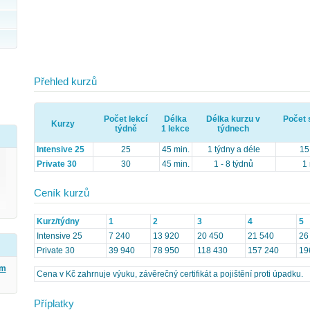
Přehled kurzů
Počet lekcí
Délka
Délka kurzu v
Počet 
Kurzy
týdně
1 lekce
týdnech
Intensive 25
25
45 min.
1 týdny a déle
15
Private 30
30
45 min.
1 - 8 týdnů
1 
Ceník kurzů
Kurz/týdny
1
2
3
4
5
Intensive 25
7 240
13 920
20 450
21 540
26
Private 30
39 940
78 950
118 430
157 240
19
ým
Cena v Kč zahrnuje výuku, závěrečný certifikát a pojištění proti úpadku.
Příplatky