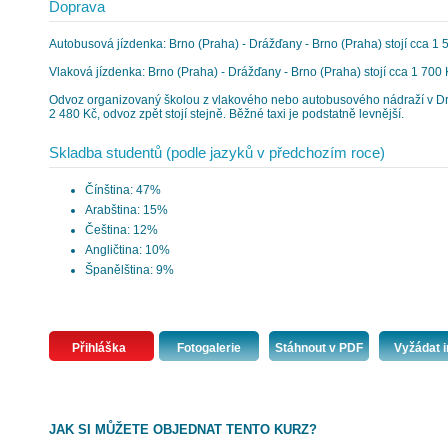
Doprava
Autobusová jízdenka: Brno (Praha) - Drážďany - Brno (Praha) stojí cca 1 
Vlaková jízdenka: Brno (Praha) - Drážďany - Brno (Praha) stojí cca 1 700 
Odvoz organizovaný školou z vlakového nebo autobusového nádraží v Dr
2 480 Kč, odvoz zpět stojí stejně. Běžné taxi je podstatně levnější.
Skladba studentů (podle jazyků v předchozím roce)
Čínština: 47%
Arabština: 15%
Čeština: 12%
Angličtina: 10%
Španělština: 9%
Přihláška
Fotogalerie
Stáhnout v PDF
Vyžádat i
JAK SI MŮŽETE OBJEDNAT TENTO KURZ?