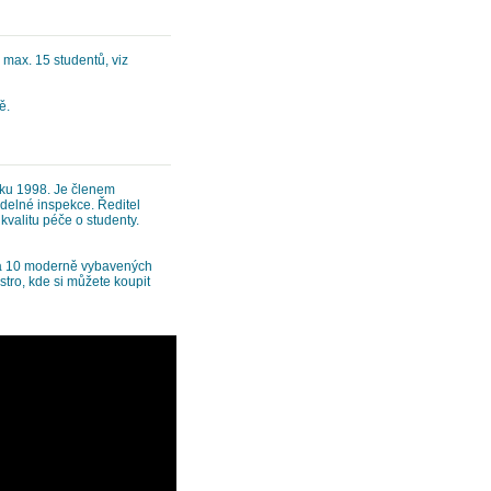
max. 15 studentů, viz
ě.
ku 1998. Je členem
delné inspekce. Ředitel
kvalitu péče o studenty.
má 10 moderně vybavených
tro, kde si můžete koupit