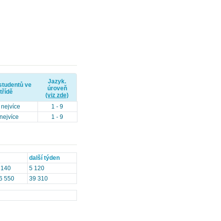
Jazyk.
studentů ve
úroveň
třídě
(viz zde)
 nejvíce
1 - 9
nejvíce
1 - 9
další týden
 140
5 120
6 550
39 310