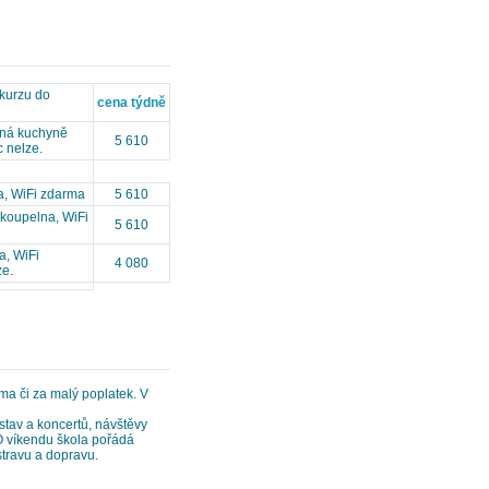
kurzu do
cena týdně
lená kuchyně
5 610
c nelze.
na, WiFi zdarma
5 610
í koupelna, WiFi
5 610
a, WiFi
4 080
ze.
a či za malý poplatek. V
stav a koncertů, návštěvy
 O víkendu škola pořádá
stravu a dopravu.