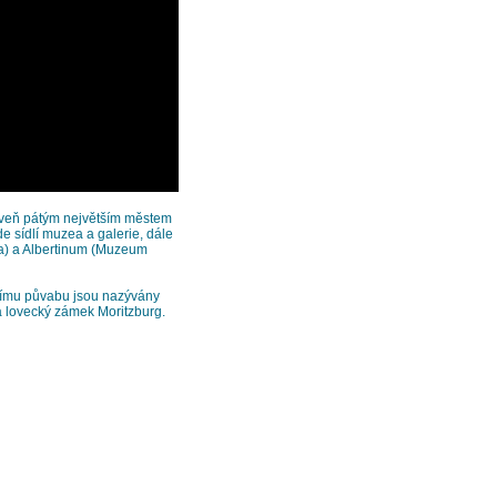
oveň pátým největším městem
e sídlí muzea a galerie, dále
ra) a Albertinum (Muzeum
nímu půvabu jsou nazývány
 a lovecký zámek Moritzburg.