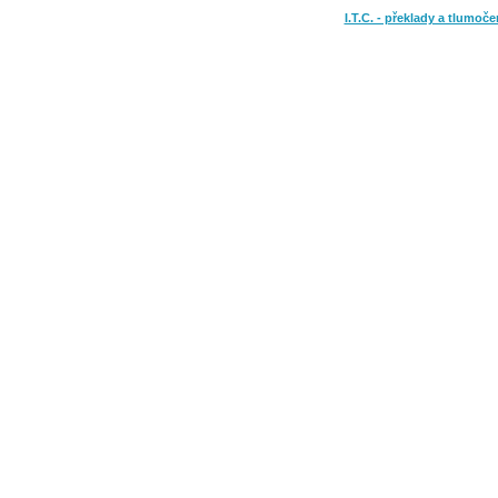
I.T.C. - překlady a tlumoče