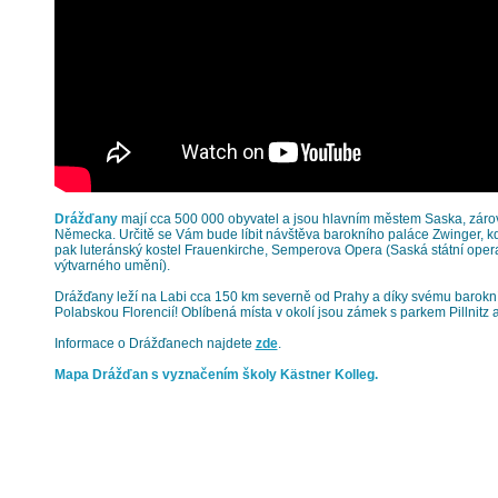
Drážďany
mají cca 500 000 obyvatel a jsou hlavním městem Saska, zár
Německa. Určitě se Vám bude líbit návštěva barokního paláce Zwinger, kd
pak luteránský kostel Frauenkirche, Semperova Opera (Saská státní ope
výtvarného umění).
Drážďany leží na Labi cca 150 km severně od Prahy a díky svému barok
Polabskou Florencií! Oblíbená místa v okolí jsou zámek s parkem Pillnitz
Informace o Drážďanech najdete
zde
.
Mapa Drážďan s vyznačením školy Kästner Kolleg.