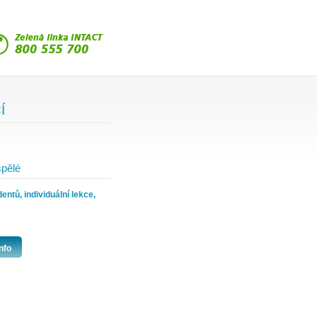
Í
pělé
ntů, individuální lekce,
nfo