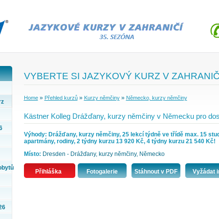
VYBERTE SI JAZYKOVÝ KURZ V ZAHRANIČ
»
»
»
Home
Přehled kurzů
Kurzy němčiny
Německo, kurzy němčiny
rz
Kästner Kolleg Drážďany, kurzy němčiny v Německu pro dos
6
Výhody: Drážďany, kurzy němčiny, 25 lekcí týdně ve třídě max. 15 stude
apartmány, rodiny, 2 týdny kurzu 13 920 Kč, 4 týdny kurzu 21 540 Kč!
Místo:
Dresden - Drážďany, kurzy němčiny, Německo
obytů
Přihláška
Fotogalerie
Stáhnout v PDF
Vyžádat i
26