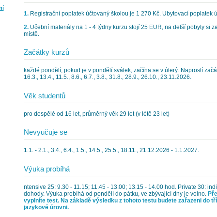
ní
1.
Registrační poplatek účtovaný školou je 1 270 Kč. Ubytovací poplatek ú
2.
Učební materiály na 1 - 4 týdny kurzu stojí 25 EUR, na delší pobyty si 
místě.
Začátky kurzů
každé pondělí, pokud je v pondělí svátek, začína se v úterý. Naprostí začát
16.3., 13.4., 11.5., 8.6., 6.7., 3.8., 31.8., 28.9., 26.10., 23.11.2026.
Věk studentů
pro dospělé od 16 let, průměrný věk 29 let (v létě 23 let)
Nevyučuje se
1.1. - 2.1., 3.4., 6.4., 1.5., 14.5., 25.5., 18.11., 21.12.2026 - 1.1.2027.
Výuka probíhá
ntensive 25: 9.30 - 11.15; 11.45 - 13.00; 13.15 - 14.00 hod. Private 30: ind
dohody. Výuka probíhá od pondělí do pátku, ve zbývající dny je volno.
Pře
vyplníte test. Na základě výsledku z tohoto testu budete zařazeni do tř
jazykové úrovni.