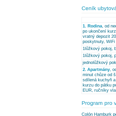
Ceník ubytov
1. Rodina
, od n
po ukončení kurz
vratný depozit 20
poskytnuty, WiFi
1lůžkový pokoj, 
1lůžkový pokoj, 
jednolůžkový pok
2. Apartmány
, o
minut chůze od š
sdílená kuchyň a
kurzu do pátku po
EUR, ručníky vl
Program pro 
Colón Hamburk po