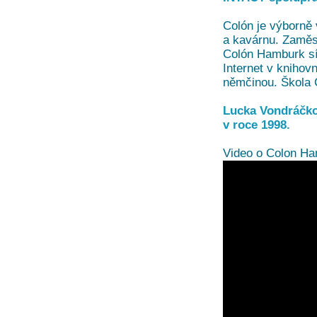
Colón je výborně 
a kavárnu. Zaměst
Colón Hamburk síd
Internet v knihov
němčinou. Škola C
Lucka Vondráčko
v roce 1998.
Video o Colon H