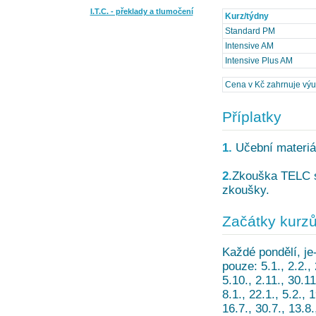
I.T.C. - překlady a tlumočení
Kurz/týdny
Standard PM
Intensive AM
Intensive Plus AM
Cena v Kč zahrnuje výuku
Příplatky
1.
Učební materiál
2.
Zkouška TELC st
zkoušky.
Začátky kurz
Každé pondělí, je-
pouze: 5.1., 2.2., 2
5.10., 2.11., 30.
8.1., 22.1., 5.2., 1
16.7., 30.7., 13.8.