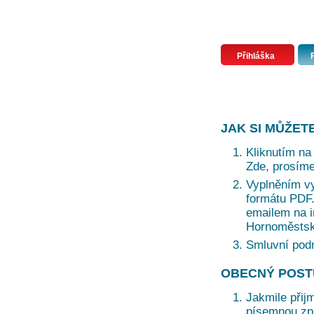
Přihláška
JAK SI MŮŽET
Kliknutím na 
Zde, prosíme
Vyplněním vy
formátu PDF. 
emailem na i
Hornoměstská
Smluvní pod
OBECNÝ POST
Jakmile přij
písemnou zprá