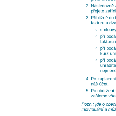
Následovně z
přejete zaří
Přibližně do 
fakturu a dv
smlouvy
při podá
fakturu 
při pod
kurz uh
při pod
uhradíte
nejméně
Po zaplacení
náš účet.
Po obdržení
zašleme vše
Pozn.: jde o obec
individuální a může