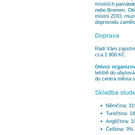
místních památek 
nebo Bremen. Oblí
místní ZOO, muzeí
doprovodu zaměst
Doprava
Rádi Vám zajistí
cca 1 800 Kč.
Odvoz organizov
letiště do ubytová
do centra města s
Skladba stude
Němčina: 3
Turečtina: 1
Angličtina: 
Čeština: 3%