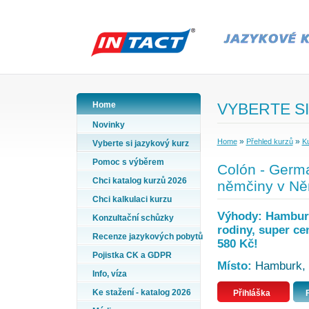
Home
VYBERTE SI
Novinky
»
»
Home
Přehled kurzů
K
Vyberte si jazykový kurz
Pomoc s výběrem
Colón - Germ
Chci katalog kurzů 2026
němčiny v Ně
Chci kalkulaci kurzu
Výhody: Hamburk,
Konzultační schůzky
rodiny, super ce
Recenze jazykových pobytů
580 Kč!
Pojistka CK a GDPR
Místo:
Hamburk, 
Info, víza
Ke stažení - katalog 2026
Přihláška