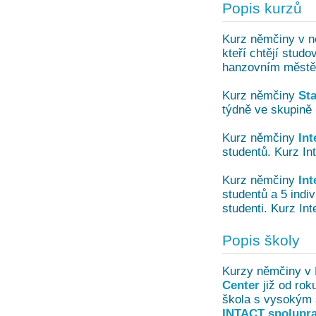
Popis kurzů
Kurz němčiny v 
kteří chtějí stu
hanzovním městě
Kurz němčiny
St
týdně ve skupině 
Kurz němčiny
In
studentů. Kurz In
Kurz němčiny
Int
studentů a 5 indiv
studenti. Kurz In
Popis školy
Kurzy němčiny v
Center
již od rok
škola s vysokým 
INTACT spolupra