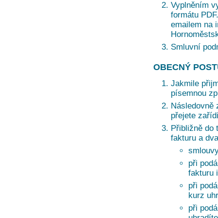
Vyplněním vy
formátu PDF. 
emailem na i
Hornoměstská
Smluvní pod
OBECNÝ POST
Jakmile přij
písemnou zprá
Následovně z
přejete zaří
Přibližně do 
fakturu a dv
smlouvy
při podá
fakturu 
při pod
kurz uh
při pod
uhradíte