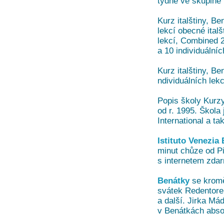
týdně ve skupině 
Kurz italštiny, Ben
lekcí obecné italš
lekcí, Combined 2
a 10 individuálníc
Kurz italštiny, Ben
ndividuálních lekc
Popis školy Kurzy
od r. 1995. Škola
International a t
Istituto Venezia
minut chůze od Pi
s internetem zda
Benátky
se kromě 
svátek Redentore (
a další. Jirka Mád
v Benátkách absol