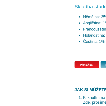
Skladba stude
Němčina: 3
Angličtina: 
Francouzšti
Holandština
Čeština: 1%
Přihláška
JAK SI MŮŽET
Kliknutím na 
Zde, prosíme