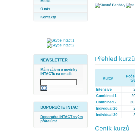
Média
O nás
Kontakty
Přehled kurzů
NEWSLETTER
Mám zájem o novinky
INTACTu na email:
Počet
Kurzy
tý
Intensive
Combined 1
2
Combined 2
20
DOPORUČTE INTACT
Individual 20
Individual 30
Doporučte INTACT svým
přátelům!
Ceník kurzů