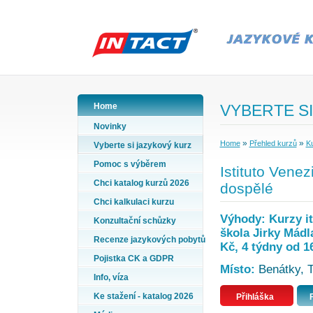
Home
VYBERTE SI
Novinky
»
»
Home
Přehled kurzů
Ku
Vyberte si jazykový kurz
Pomoc s výběrem
Istituto Venezi
Chci katalog kurzů 2026
dospělé
Chci kalkulaci kurzu
Výhody: Kurzy it
Konzultační schůzky
škola Jirky Mádl
Recenze jazykových pobytů
Kč, 4 týdny od 1
Pojistka CK a GDPR
Místo:
Benátky, Te
Info, víza
Ke stažení - katalog 2026
Přihláška