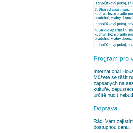
jednolůžkový pokoj, sn
3. Shared apartmán
,, 
kuchyň, ložní prádlo po
prádelně, vratný depoz
jednolůžkový pokoj, bez
4. Studio apartmán
,, m
kuchyň, ložní prádlo po
prádelně, vratný depoz
jednolůžkový pokoj, bez
Program pro 
International Hou
Můžete se těšit n
zapsaných na se
kultuře, degustac
určitě nudit nebud
Doprava
Rádi Vám zajistím
dostupnou cenu.