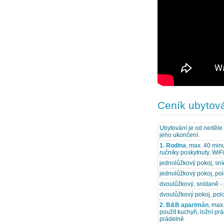
Ceník ubytov
Ubytování je od neděle 
jeho ukončení.
1. Rodina
, max. 40 min
ručníky poskytnuty, WiF
jednolůžkový pokoj, sn
jednolůžkový pokoj, po
dvoulůžkový, snídaně - 
dvoulůžkový pokoj, polo
2. B&B apartmán
, max
použít kuchyň, ložní pr
prádelně