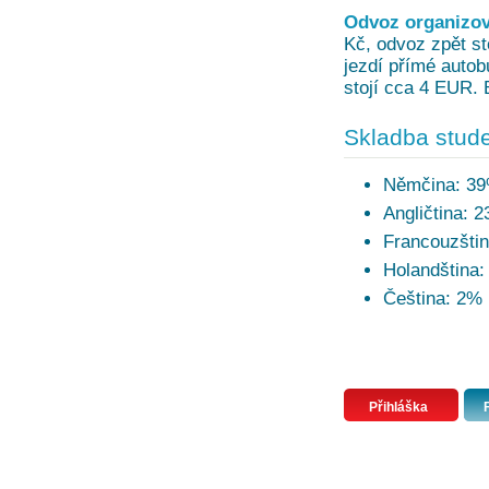
Odvoz organizov
Kč, odvoz zpět sto
jezdí přímé autob
stojí cca 4 EUR. 
Skladba stude
Němčina: 3
Angličtina: 
Francouzšti
Holandština
Čeština: 2%
Přihláška