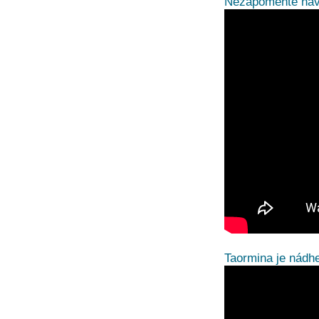
Nezapomeňte navš
Taormina je nádh