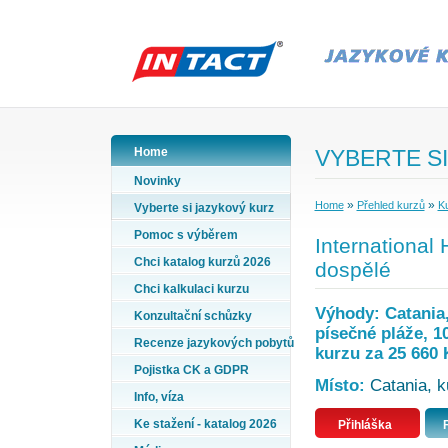
Home
VYBERTE SI
Novinky
»
»
Home
Přehled kurzů
Ku
Vyberte si jazykový kurz
Pomoc s výběrem
International
Chci katalog kurzů 2026
dospělé
Chci kalkulaci kurzu
Výhody: Catania, 
Konzultační schůzky
písečné pláže, 1
Recenze jazykových pobytů
kurzu za 25 660 
Pojistka CK a GDPR
Místo:
Catania, kur
Info, víza
Ke stažení - katalog 2026
Přihláška