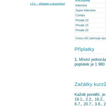
Kurz/týdny
I.T.C. - překlady a tlumočení
Intensive
Super Intensive
Combo
Private 10
Private 15
Private 20
Cena v Kč zahrnuje výuku
Příplatky
1.
Místní jednoráz
poplatek je 1 980
Začátky kurz
Každé pondělí, je-
19.1., 2.2., 16.2., 
6.7., 20.7., 3.8., 