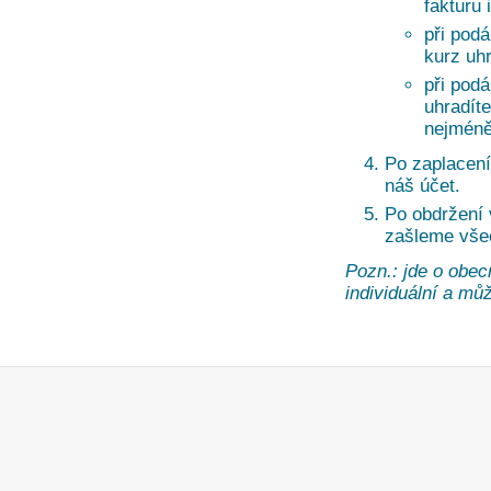
fakturu 
při pod
kurz uh
při pod
uhradíte
nejméně
Po zaplacení
náš účet.
Po obdržení
zašleme vše
Pozn.: jde o obec
individuální a může