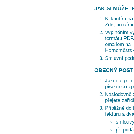
JAK SI MŮŽET
Kliknutím na 
Zde, prosíme
Vyplněním vy
formátu PDF. 
emailem na i
Hornoměstská
Smluvní pod
OBECNÝ POST
Jakmile přij
písemnou zprá
Následovně z
přejete zaří
Přibližně do 
fakturu a dv
smlouvy
při podá