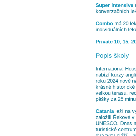
Super Intensive
m
konverzačních lek
Combo
má 20 lekc
individuálních lek
Private 10, 15, 2
Popis školy
International Hou
nabízí kurzy angli
roku 2024 nově nab
krásné historické
velkou terasu, re
pěšky za 25 minu
Catania
leží na v
založili Řekové v
UNESCO. Dnes má 
turistické centru
dva typy pláží - 