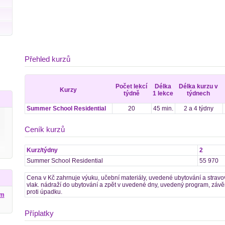
Přehled kurzů
Počet lekcí
Délka
Délka kurzu v
Kurzy
týdně
1 lekce
týdnech
Summer School Residential
20
45 min.
2 a 4 týdny
Ceník kurzů
Kurz/týdny
2
Summer School Residential
55 970
Cena v Kč zahrnuje výuku, učební materiály, uvedené ubytování a stravov
vlak. nádraží do ubytování a zpět v uvedené dny, uvedený program, závěre
proti úpadku.
ým
Příplatky