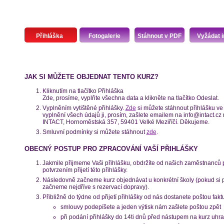
Přihláška
Fotogalerie
Stáhnout v PDF
Vyžádat i
JAK SI MŮŽETE OBJEDNAT TENTO KURZ?
Kliknutím na tlačítko Přihláška
Zde, prosíme, vyplňte všechna data a klikněte na tlačítko Odeslat.
Vyplněním vytištěné přihlášky.
Zde
si můžete stáhnout přihlášku ve 
vyplnění všech údajů ji, prosím, zašlete emailem na info@intact.c
INTACT, Hornoměstská 357, 59401 Velké Meziříčí. Děkujeme.
Smluvní podmínky si můžete stáhnout
zde
.
OBECNÝ POSTUP PRO ZPRACOVÁNÍ VAŠÍ PŘIHLÁŠKY
Jakmile přijmeme Vaši přihlášku, obdržíte od našich zaměstnanců
potvrzením přijetí této přihlášky.
Následovně začneme kurz objednávat u konkrétní školy (pokud si př
začneme nejdříve s rezervací dopravy).
Přibližně do týdne od přijetí přihlášky od nás dostanete poštou fakt
smlouvy podepíšete a jeden výtisk nám zašlete poštou zpět
při podání přihlášky do 14ti dnů před nástupem na kurz uhra