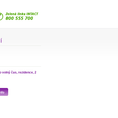
Í
o volný čas, rezidence, 2
nfo