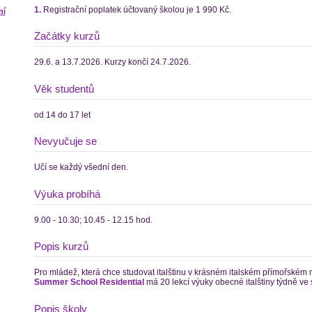
1.
Registrační poplatek účtovaný školou je 1 990 Kč.
ní
Začátky kurzů
29.6. a 13.7.2026. Kurzy končí 24.7.2026.
Věk studentů
od 14 do 17 let
Nevyučuje se
Učí se každý všední den.
Výuka probíhá
9.00 - 10.30; 10.45 - 12.15 hod.
Popis kurzů
Pro mládež, která chce studovat italštinu v krásném italském přímořském
Summer School Residential
má 20 lekcí výuky obecné italštiny týdně ve 
Popis školy