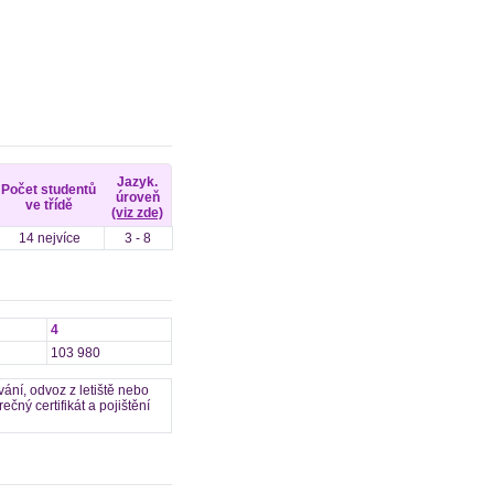
Jazyk.
Počet studentů
úroveň
ve třídě
(viz zde)
14 nejvíce
3 - 8
4
103 980
ání, odvoz z letiště nebo
čný certifikát a pojištění