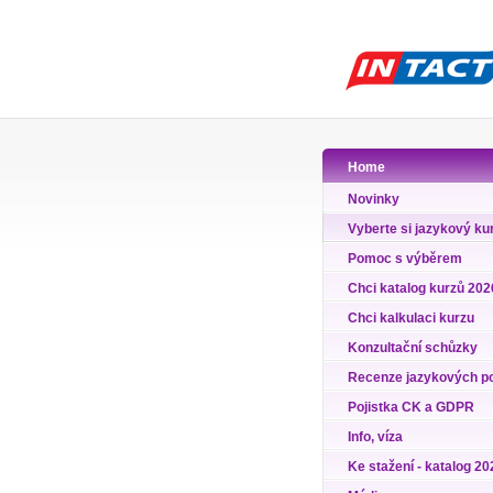
Home
Novinky
Vyberte si jazykový ku
Pomoc s výběrem
Chci katalog kurzů 202
Chci kalkulaci kurzu
Konzultační schůzky
Recenze jazykových p
Pojistka CK a GDPR
Info, víza
Ke stažení - katalog 20