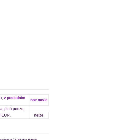
zu,
v posledním
noc navíc
na, plná penze,
00 EUR.
nelze