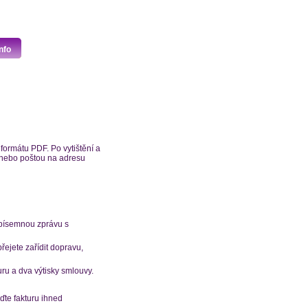
nfo
formátu PDF. Po vytištění a
z nebo poštou na adresu
 písemnou zprávu s
ejete zařídit dopravu,
uru a dva výtisky smlouvy.
ďte fakturu ihned