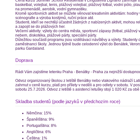
Cena kurzu Summer School Residential v Linguaviva Lignano zahrnuje sport
basketbal, volejbal, tenis, plážový volejbal, plážový fotbal, vodní pólo, pl
na promenádě, aerobik, vodní gymnastiku.
Kromě sportovních aktivit se můžete věnovat kreativním aktivitám: hodiny v
scénografie a výroba kostýmů, ruční práce atd.
Studenti, kteří se nechtějí účastnit žádných z nabízených aktivit, mohou re
a zapojit se do plážových her.
Večerní aktivity: výlety do centra města, sportovní zápasy (fotbal, plážový v
nebem, diskotéka, plážové párty, speciální párty.
Důležitou součástí programu jsou vzdělávací návštěvy a výlety. Studenty 
zaměstnanci školy. Jednou týdně bude celodenní výlet do Benátek, Veron
parku Gardaland.
Doprava
Rádi Vám zajistíme letenku Praha - Benátky - Praha za nejnižší dostupno
Odvoz organizovaný školou z letiště Benátky nebo vlakového nádraží Lati
zahrnut v ceně kurzu, platí pro přílety v neděli a pro odlety v sobotu. V po
sobotu 25.7.2026. Odvoz z letiště s asistencí letušky stojí 1 020 Kč za obě 
Skladba studentů (podle jazyků v předchozím roce)
Němčina: 15%
Španělština: 9%
Portugalština: 8%
Angličtina: 6%
Čeština: 1%