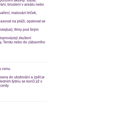
ovní aktivity: fotbal,
avání, bruslení v areálu nebo
aření, malování triček,
laxovat na pláži, opalovat se
olejbal), filmy pod širým
doprovázejí zkušení
y, Terstu nebo do zábavního
u cenu.
sana do ubytování a zpět je
sledním týdnu se končí již v
cesty.