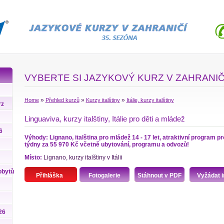
VYBERTE SI JAZYKOVÝ KURZ V ZAHRANIČ
»
»
»
Home
Přehled kurzů
Kurzy italštiny
Itálie, kurzy italštiny
rz
Linguaviva, kurzy italštiny, Itálie pro děti a mládež
6
Výhody: Lignano, italština pro mládež 14 - 17 let, atraktivní program pr
týdny za 55 970 Kč včetně ubytování, programu a odvozů!
Místo:
Lignano, kurzy italštiny v Itálii
obytů
Přihláška
Fotogalerie
Stáhnout v PDF
Vyžádat i
26