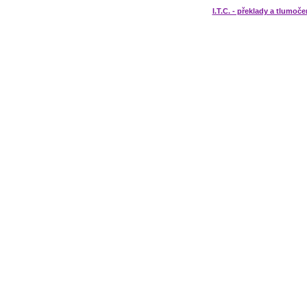
I.T.C. - překlady a tlumoče