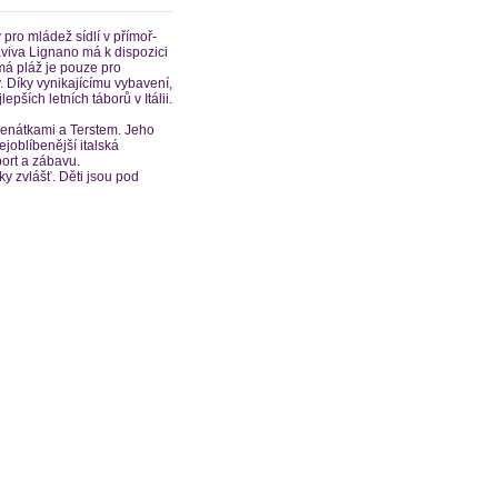
 pro mládež sídlí v přímoř-
aviva Lignano má k dispozici
omá pláž je pouze pro
y. Díky vynikajícímu vybavení,
ších letních táborů v Itálii.
Benátkami a Terstem. Jeho
joblíbenější italská
ort a zábavu.
ky zvlášť. Děti jsou pod