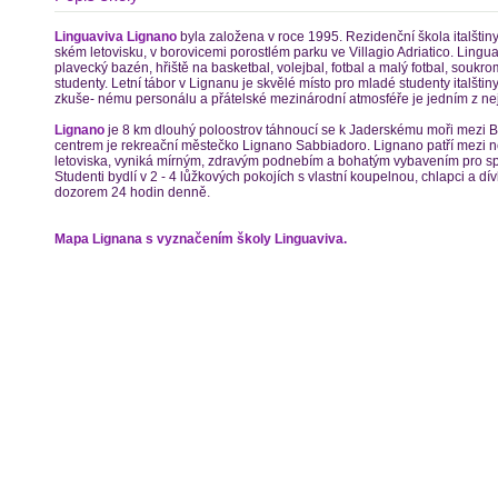
Linguaviva Lignano
byla založena v roce 1995. Rezidenční škola italštiny
ském letovisku, v borovicemi porostlém parku ve Villagio Adriatico. Lingu
plavecký bazén, hřiště na basketbal, volejbal, fotbal a malý fotbal, soukr
studenty. Letní tábor v Lignanu je skvělé místo pro mladé studenty italštin
zkuše- nému personálu a přátelské mezinárodní atmosféře je jedním z nejlep
Lignano
je 8 km dlouhý poloostrov táhnoucí se k Jaderskému moři mezi 
centrem je rekreační městečko Lignano Sabbiadoro. Lignano patří mezi ne
letoviska, vyniká mírným, zdravým podnebím a bohatým vybavením pro sp
Studenti bydlí v 2 - 4 lůžkových pokojích s vlastní koupelnou, chlapci a dív
dozorem 24 hodin denně.
Mapa Lignana s vyznačením školy Linguaviva.