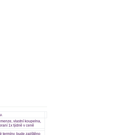
u.
 menze, vlastní koupelna,
praní 1x týdně v ceně
 termíny, bude zajištěno