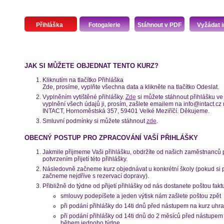
Přihláška
Fotogalerie
Stáhnout v PDF
Vyžádat i
JAK SI MŮŽETE OBJEDNAT TENTO KURZ?
Kliknutím na tlačítko Přihláška
Zde, prosíme, vyplňte všechna data a klikněte na tlačítko Odeslat.
Vyplněním vytištěné přihlášky.
Zde
si můžete stáhnout přihlášku ve 
vyplnění všech údajů ji, prosím, zašlete emailem na info@intact.c
INTACT, Hornoměstská 357, 59401 Velké Meziříčí. Děkujeme.
Smluvní podmínky si můžete stáhnout
zde
.
OBECNÝ POSTUP PRO ZPRACOVÁNÍ VAŠÍ PŘIHLÁŠKY
Jakmile přijmeme Vaši přihlášku, obdržíte od našich zaměstnanců
potvrzením přijetí této přihlášky.
Následovně začneme kurz objednávat u konkrétní školy (pokud si př
začneme nejdříve s rezervací dopravy).
Přibližně do týdne od přijetí přihlášky od nás dostanete poštou fakt
smlouvy podepíšete a jeden výtisk nám zašlete poštou zpět
při podání přihlášky do 14ti dnů před nástupem na kurz uhra
při podání přihlášky od 14ti dnů do 2 měsíců před nástupem 
během jednoho týdne