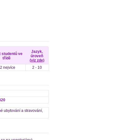
Jazyk.
 studentů ve
úroveň
třídě
(viz zde)
2 nejvíce
2 - 10
320
é ubytování a stravování,
 se na vegetariány).