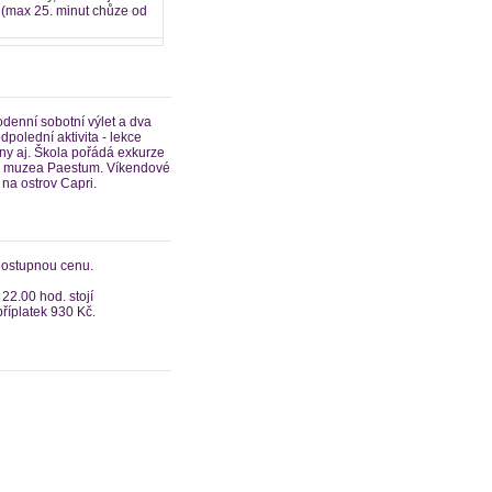
í (max 25. minut chůze od
odenní sobotní výlet a dva
polední aktivita - lekce
liny aj. Škola pořádá exkurze
ho muzea Paestum. Víkendové
 na ostrov Capri.
 dostupnou cenu.
22.00 hod. stojí
příplatek 930 Kč.