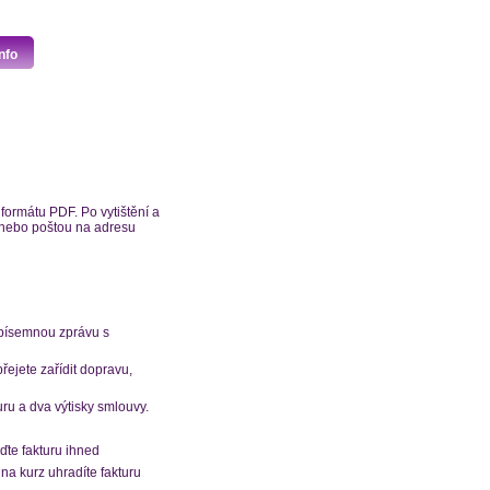
nfo
formátu PDF. Po vytištění a
z nebo poštou na adresu
 písemnou zprávu s
ejete zařídit dopravu,
uru a dva výtisky smlouvy.
ďte fakturu ihned
na kurz uhradíte fakturu