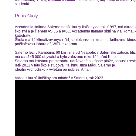
studentů.
Popis školy
Accademia Italiana Salerno nabízí kurzy italštiny od roku1997, má akredita
školství a je členem ASILS a IALC. Accademia Italiana sídlí na via Roma
katedrály.
Škola má 14 klimatizovaných tříd, společenskou místnost, knihovnu, kino
počítačovou laboratoř, WiFi je zdarma.
Salerno leží v Kampánii, 60 km jižně od Neapole, v Salernské zátoce, blí
má cca 145 000 obyvatel a bylo založeno roku 194 před Kristem.
Salerno má krásnou promenádu, udržované a krásné pláže, spoustu resta
létě 2012 v této škole studoval italštinu Jirka Mádl. Salerno je
ideální východisko k výletům po pobřeží Amalfi.
Video z kurzů italštiny pro mládež v Salernu, rok 2023