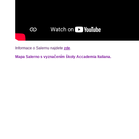
Informace o Salernu najdete
zde
.
Mapa Salerno s vyznačením školy Accademia Italiana.