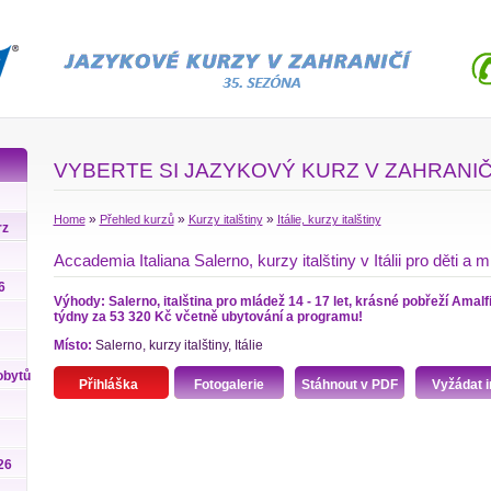
VYBERTE SI JAZYKOVÝ KURZ V ZAHRANIČ
»
»
»
Home
Přehled kurzů
Kurzy italštiny
Itálie, kurzy italštiny
rz
Accademia Italiana Salerno, kurzy italštiny v Itálii pro děti a 
6
Výhody: Salerno, italština pro mládež 14 - 17 let, krásné pobřeží Amalfi
týdny za 53 320 Kč včetně ubytování a programu!
Místo:
Salerno, kurzy italštiny, Itálie
obytů
Přihláška
Fotogalerie
Stáhnout v PDF
Vyžádat i
26