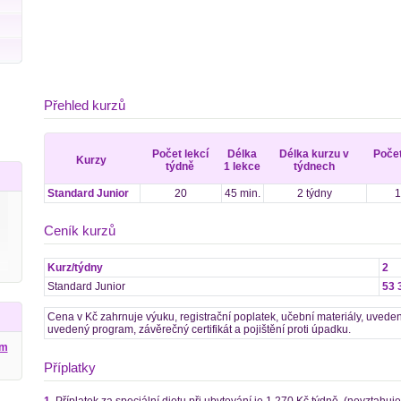
Přehled kurzů
Počet lekcí
Délka
Délka kurzu v
Počet
Kurzy
týdně
1 lekce
týdnech
Standard Junior
20
45 min.
2 týdny
1
Ceník kurzů
Kurz/týdny
2
Standard Junior
53 
Cena v Kč zahrnuje výuku, registrační poplatek, učební materiály, uveden
uvedený program, závěrečný certifikát a pojištění proti úpadku.
ým
Příplatky
1.
Příplatek za speciální dietu při ubytování je 1 270 Kč týdně. (nevztahuje