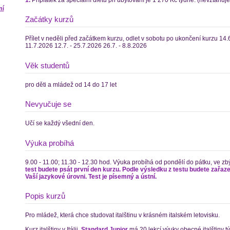
ní
Začátky kurzů
Přílet v neděli před začátkem kurzu, odlet v sobotu po ukončení kurzu 14.6
11.7.2026 12.7. - 25.7.2026 26.7. - 8.8.2026
Věk studentů
pro děti a mládež od 14 do 17 let
Nevyučuje se
Učí se každý všední den.
Výuka probíhá
9.00 - 11.00; 11.30 - 12.30 hod. Výuka probíhá od pondělí do pátku, ve zbý
test budete psát první den kurzu. Podle výsledku z testu budete zařaze
Vaší jazykové úrovni. Test je písemný a ústní.
Popis kurzů
Pro mládež, která chce studovat italštinu v krásném italském letovisku.
Kurz italštiny v Itálii,
Standard Junior
má 20 lekcí výuky obecné italštiny t