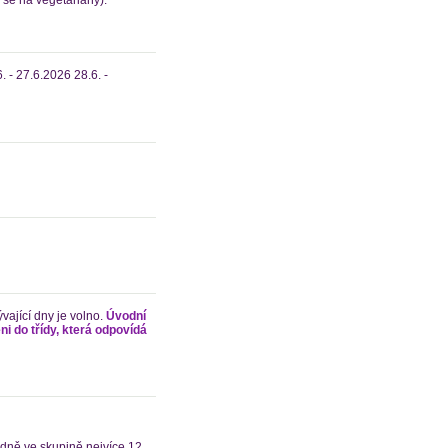
. - 27.6.2026 28.6. -
vající dny je volno.
Úvodní
ni do třídy, která odpovídá
ýdně ve skupině nejvíce 12