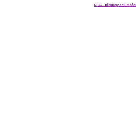
I.T.C. - překlady a tlumoče