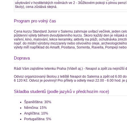
ubytování v hostitelských rodinách ve 2 - 3lůžkovém pokoji s plnou penz
školy), cena zůstává stejná.
Program pro volný čas
Cena kurzu Standard Junior v Salernu zahrnuje uvítací večírek, jeden cel
půldenní výlety během dvoutýdenního kurzu. Skoro každý den je nějaká od
vaření, kino, malování, lekce keramiky, aktivity na pláži, ochutnávka zmrz
např. do místní výrobny mozzarely nebo olivového oleje, archeologické
výlety míří například do Amalfi, Positana, Sorrenta, Ravella, Pompejí nebo
Doprava
Rádi Vám zajistíme letenku Praha (Vídeň aj.) - Neapol a zpět za nejnižší
Odvoz organizovaný školou z letiště Neapol do Salerna a zpět od 6.00 do 
6 120 Kč. Odvoz je povinný! Pro přílety a odlety mezi 22.00 - 6.00 hod. je 
Skladba studentů (podle jazyků v předchozím roce)
Španělština: 30%
Němčina: 15%
Angličtina: 10%
Portugalština: 5%