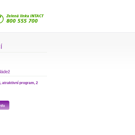
Í
mládež
, atraktivní program, 2
nfo