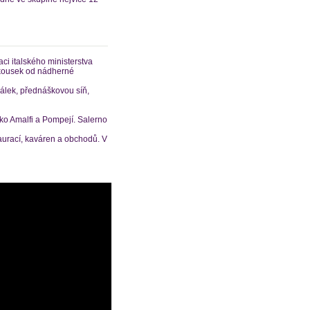
ci italského ministerstva
, kousek od nádherné
sálek, přednáškovou síň,
zko Amalfi a Pompejí. Salerno
urací, kaváren a obchodů. V