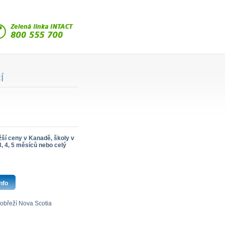
Í
ší ceny v Kanadě, školy v
3, 4, 5 měsíců nebo celý
nfo