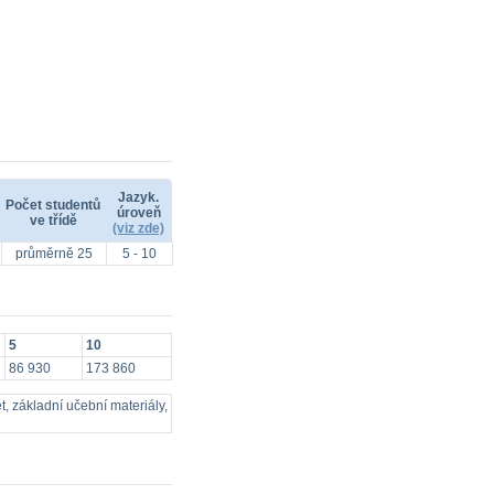
Jazyk.
Počet studentů
úroveň
ve třídě
(viz zde)
průměrně 25
5 - 10
5
10
86 930
173 860
, základní učební materiály,