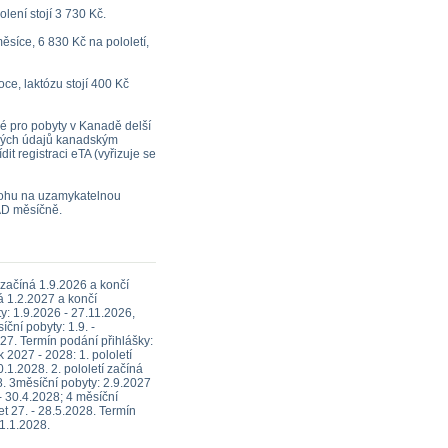
lení stojí 3 730 Kč.
ěsíce, 6 830 Kč na pololetí,
oce, laktózu stojí 400 Kč
né pro pobyty v Kanadě delší
ických údajů kanadským
it registraci eTA (vyřizuje se
álohu na uzamykatelnou
AD měsíčně.
 začíná 1.9.2026 a končí
ná 1.2.2027 a končí
ty: 1.9.2026 - 27.11.2026,
íční pobyty: 1.9. -
027. Termín podání přihlášky:
 2027 - 2028: 1. pololetí
0.1.2028. 2. pololetí začíná
28. 3měsíční pobyty: 2.9.2027
.- 30.4.2028; 4 měsíční
et 27. - 28.5.2028. Termín
1.1.2028.