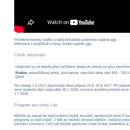
Průměrné teploty, srážky a další klimatické podmínky najdete
zde
.
Informace v angličtině o Nova Scotia najdete
zde
.
Ceník ubytování
Ubytování je od soboty před začátkem studia do soboty po jeho ukončení
Rodina
, jednolůžkový pokoj, plná penze, speciální dieta stojí 400 - 790 
týdně
Pro nástup 2.9.2027 doporučuje škola příjezd 29.8 -30.8.2027. Při odjezdu
musí studenti odjet nejpozději 30.1.2028, na konci druhého pololetí musí s
1.7.2028.
Program pro volný čas
Můžete se zapojit do nejrůznějších klubů, kroužků, sportovních týmů či h
programy se platí zvlášť. V létě se můžete věnovat výletům, vodáctví nebo 
lyžování a bruslení. Celý rok můžete sportovat v hale (hokej, basketbal aj.)