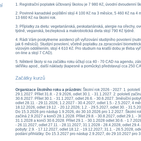
1. Registrační poplatek účtovaný školou je 7 980 Kč, úvodní dvoudenní ško
ní
2. Povinné kanadské pojištění stojí 4 100 Kč na 3 měsíce, 5 460 Kč na 4 m
13 660 Kč na školní rok.
3. Příplatky za dietu: vegetariánská, peskatariánská, alergie na ořechy, ov
týdně, veganská, bezlepková a makrobiotická dieta stojí 790 Kč týdně.
4. Rádi Vám poskytneme asistenci při vyřizování studijního povolení (nut
jak 6 měsíců). Studijní povolení, včetně poplatku za zpracování biometr
vízovým oddělením, stojí 4 610 Kč. Pro studium na kratší dobu je třeba vyříd
on-line a stojí 7 CAD).
5. Některé školy si na začátku roku účtují cca 40 - 70 CAD na agendu, z
skříňku apod., další náklady (kapesné a pomůcky) představují cca 250 C
Začátky kurzů
Organizace školního roku a prázdnin:
Školní rok 2026 - 2027: 1. pololetí
29.1.2027. Přílet 31.8. - 2.9.2026, odlet 30.1. - 31.1.2027. 2. pololetí začí
30.6.2027. Přílet 30.1. - 31.1.2027, odlet 26.6. - 30.6.2027. 3měsíční poby
odlet 28.11. - 29.11.2026; 1.2.2027 - 30.4.2027, odlet 1.5.- 2.5.2027; 4 měs
18.12.2026, odlet 19.12. - 20.12.2026; 1.2. - 29.5.2027, odlet 30. - 31.5.2
Do 15.3.2026 pro nástup 1.9.2026, do 30.10.2026 pro 1.2.2027. Školní rok
začíná 2.9.2027 a končí 28.1.2028. Přílet 29.8. - 30.8.2027, odlet 29.1. - 3
31.1.2028 a končí 30.6.2028. Přílet 29.1. - 30.1.2028 odlet 30.6. - 1.7.20
- 26.11.2027, odlet 27.11. - 28.11.2027; 31.1.2028 - 28.4.2028, odlet 29.4
pobyty: 2.9. - 17.12.2027, odlet 18.12. - 19.12.2027; 31.1. - 26.5.2028, odl
podání přihlášky: Do 15.3.2027 pro nástup 2.9.2027, do 29.10.2027 pro 3