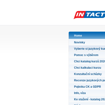
Home
Novinky
Vyberte si jazykový ku
Pomoc s výběrem
Chci katalog kurzů 202
Chci kalkulaci kurzu
Konzultační schůzky
Recenze jazykových p
Pojistka CK a GDPR
Info, víza
Ke stažení - katalog 20