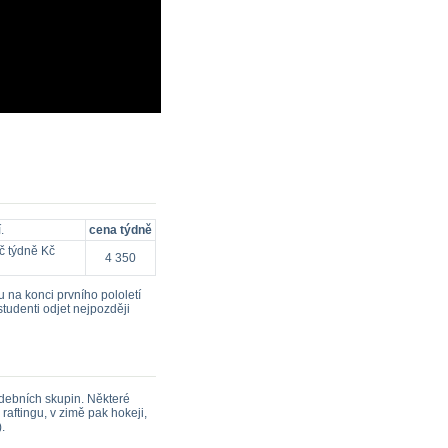
.
cena týdně
Kč týdně Kč
4 350
 na konci prvního pololetí
tudenti odjet nejpozději
udebních skupin. Některé
raftingu, v zimě pak hokeji,
.