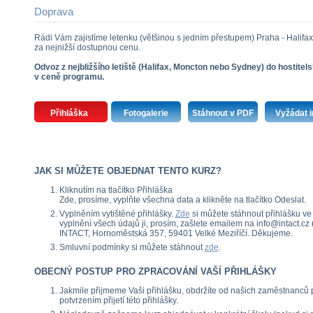
Doprava
Rádi Vám zajistíme letenku (většinou s jedním přestupem) Praha - Halifa
za nejnižší dostupnou cenu.
Odvoz z nejbližšího letiště (Halifax, Moncton nebo Sydney) do hostitels
v ceně programu.
Přihláška
Fotogalerie
Stáhnout v PDF
Vyžádat i
JAK SI MŮŽETE OBJEDNAT TENTO KURZ?
Kliknutím na tlačítko Přihláška
Zde, prosíme, vyplňte všechna data a klikněte na tlačítko Odeslat.
Vyplněním vytištěné přihlášky.
Zde
si můžete stáhnout přihlášku ve 
vyplnění všech údajů ji, prosím, zašlete emailem na info@intact.c
INTACT, Hornoměstská 357, 59401 Velké Meziříčí. Děkujeme.
Smluvní podmínky si můžete stáhnout
zde
.
OBECNÝ POSTUP PRO ZPRACOVÁNÍ VAŠÍ PŘIHLÁŠKY
Jakmile přijmeme Vaši přihlášku, obdržíte od našich zaměstnanců
potvrzením přijetí této přihlášky.