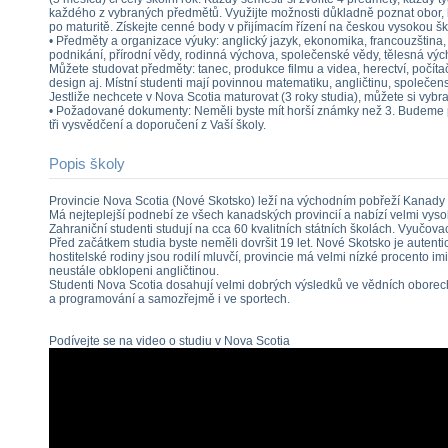
každého z vybraných předmětů. Využijte možnosti důkladně poznat obor,
po maturitě. Získejte cenné body v přijímacím řízení na českou vysokou šk
• Předměty a organizace výuky: anglický jazyk, ekonomika, francouzština,
podnikání, přírodní vědy, rodinná výchova, společenské vědy, tělesná vý
Můžete studovat předměty: tanec, produkce filmu a videa, herectví, počít
design aj. Místní studenti mají povinnou matematiku, angličtinu, společens
Jestliže nechcete v Nova Scotia maturovat (3 roky studia), můžete si vybra
• Požadované dokumenty: Neměli byste mít horší známky než 3. Budeme 
tři vysvědčení a doporučení z Vaší školy.
Popis školy
Provincie Nova Scotia (Nové Skotsko) leží na východním pobřeží Kanady 
Má nejteplejší podnebí ze všech kanadských provincií a nabízí velmi vysok
Zahraniční studenti studují na cca 60 kvalitních státních školách. Vyučovací
Před začátkem studia byste neměli dovršit 19 let. Nové Skotsko je autent
hostitelské rodiny jsou rodilí mluvčí, provincie má velmi nízké procento im
neustále obklopeni angličtinou.
Studenti Nova Scotia dosahují velmi dobrých výsledků ve vědních oborech, 
a programování a samozřejmě i ve sportech.
Podívejte se na video o studiu v Nova Scotia