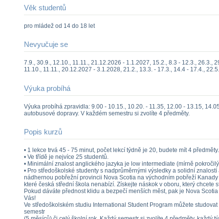
Věk studentů
pro mládež od 14 do 18 let
Nevyučuje se
7.9., 30.9., 12.10., 11.11., 21.12.2026 - 1.1.2027, 15.2., 8.3 - 12.3., 26.3., 2
11.10., 11.11., 20.12.2027 - 3.1.2028, 21.2., 13.3. - 17.3., 14.4 - 17.4., 22.
Výuka probíhá
Výuka probíhá zpravidla: 9.00 - 10.15., 10.20. - 11.35, 12.00 - 13.15, 14.0
autobusové dopravy. V každém semestru si zvolíte 4 předměty.
Popis kurzů
• 1 lekce trvá 45 - 75 minut, počet lekcí týdně je 20, budete mít 4 předměty.
• Ve třídě je nejvíce 25 studentů.
• Minimální znalost anglického jazyka je low intermediate (mírně pokročilý
• Pro středoškolské studenty s nadprůměrnými výsledky a solidní znalostí an
nádhernou pobřežní provincii Nova Scotia na východním pobřeží Kanady 
které česká střední škola nenabízí. Získejte náskok v oboru, který chcete 
Pokud dáváte přednost klidu a bezpečí menších měst, pak je Nova Scotia
Vás!
Ve středoškolském studiu International Student Program můžete studovat
semestr
(5 měsíců) či celý školní rok. Každý semestr si zvolíte 4 předměty, každý 