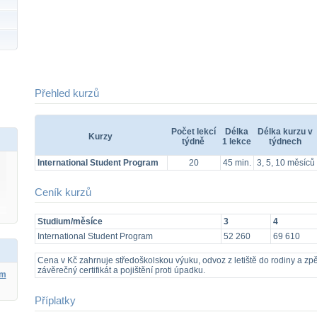
Přehled kurzů
Počet lekcí
Délka
Délka kurzu v
Kurzy
týdně
1 lekce
týdnech
International Student Program
20
45 min.
3, 5, 10 měsíců
Ceník kurzů
Studium/měsíce
3
4
International Student Program
52 260
69 610
Cena v Kč zahrnuje středoškolskou výuku, odvoz z letiště do rodiny a zpět
závěrečný certifikát a pojištění proti úpadku.
ým
Příplatky