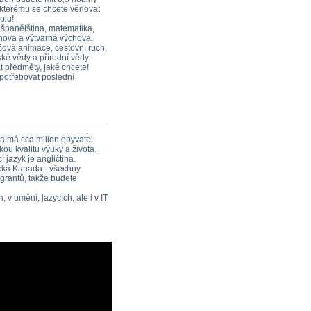
 kterému se chcete věnovat
olu!
 španělština, matematika,
chova a výtvarná výchova.
ačová animace, cestovní ruch,
ké vědy a přírodní vědy.
t předměty, jaké chcete!
potřebovat poslední
a má cca milion obyvatel.
ou kvalitu výuky a života.
 jazyk je angličtina.
ická Kanada - všechny
igrantů, takže budete
v umění, jazycích, ale i v IT