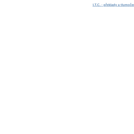
I.T.C. - překlady a tlumoče