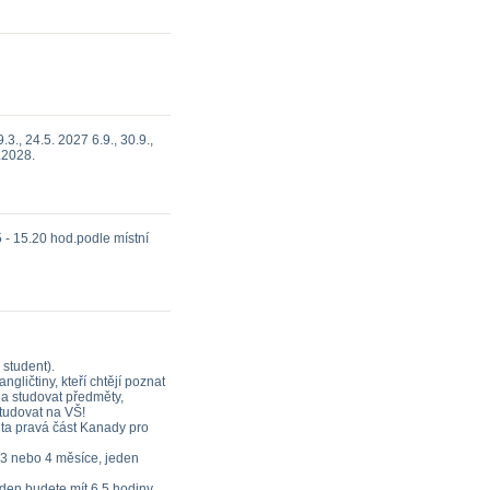
9.3., 24.5. 2027 6.9., 30.9.,
5.2028.
5 - 15.20 hod.podle místní
 student).
gličtiny, kteří chtějí poznat
a studovat předměty,
studovat na VŠ!
 ta pravá část Kanady pro
 3 nebo 4 měsíce, jeden
týden budete mít 6,5 hodiny