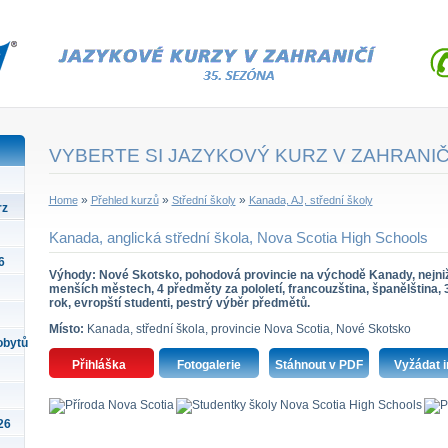
VYBERTE SI JAZYKOVÝ KURZ V ZAHRANIČ
»
»
»
Home
Přehled kurzů
Střední školy
Kanada, AJ, střední školy
rz
Kanada, anglická střední škola, Nova Scotia High Schools
6
Výhody: Nové Skotsko, pohodová provincie na východě Kanady, nejniž
menších městech, 4 předměty za pololetí, francouzština, španělština, 
rok, evropští studenti, pestrý výběr předmětů.
Místo:
Kanada, střední škola, provincie Nova Scotia, Nové Skotsko
obytů
Přihláška
Fotogalerie
Stáhnout v PDF
Vyžádat i
26