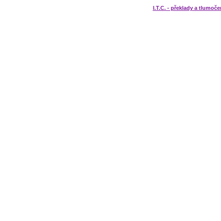
I.T.C. - překlady a tlumoče