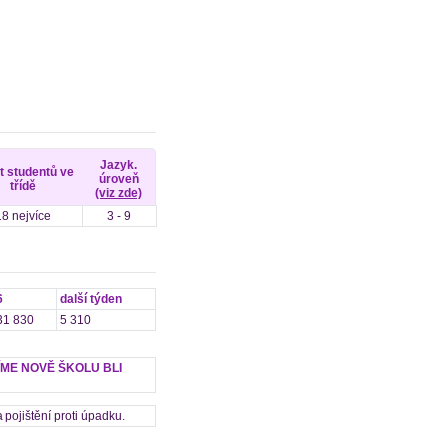
Jazyk.
t studentů ve
úroveň
třídě
(viz zde)
18 nejvíce
3 - 9
6
další týden
31 830
5 310
ÍME NOVĚ ŠKOLU BLI
 pojištění proti úpadku.