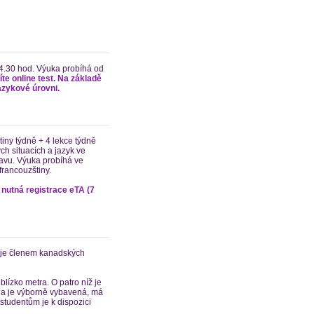
14.30 hod. Výuka probíhá od
te online test. Na základě
jazykové úrovni.
iny týdně + 4 lekce týdně
ch situacích a jazyk ve
pravu. Výuka probíhá ve
francouzštiny.
 nutná registrace eTA (7
a je členem kanadských
blízko metra. O patro níž je
ola je výborně vybavená, má
studentům je k dispozici