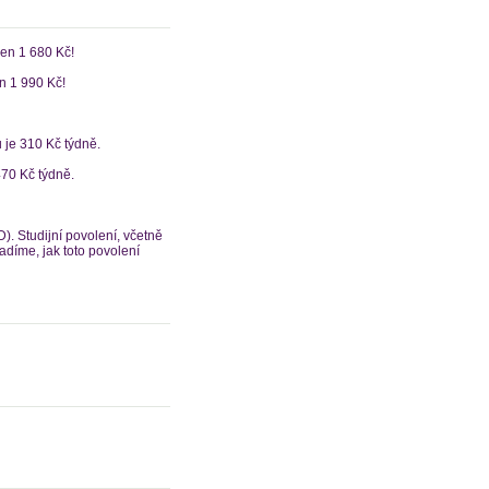
jen 1 680 Kč!
n 1 990 Kč!
 je 310 Kč týdně.
470 Kč týdně.
). Studijní povolení, včetně
adíme, jak toto povolení