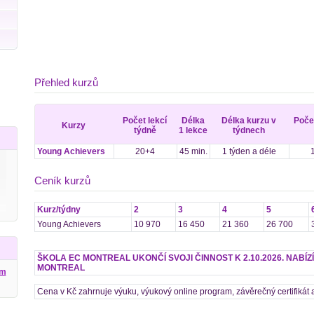
Přehled kurzů
Počet lekcí
Délka
Délka kurzu v
Poče
Kurzy
týdně
1 lekce
týdnech
Young Achievers
20+4
45 min.
1 týden a déle
Ceník kurzů
Kurz/týdny
2
3
4
5
Young Achievers
10 970
16 450
21 360
26 700
ŠKOLA EC MONTREAL UKONČÍ SVOJI ČINNOST K 2.10.2026. NABÍZ
MONTREAL
ým
Cena v Kč zahrnuje výuku, výukový online program, závěrečný certifikát a