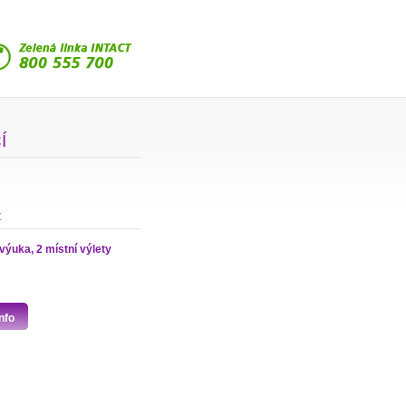
Í
ž
výuka, 2 místní výlety
nfo