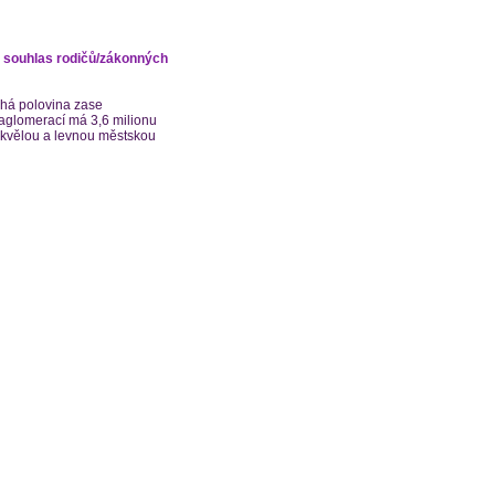
ý souhlas rodičů/zákonných
uhá polovina zase
í aglomerací má 3,6 milionu
 skvělou a levnou městskou