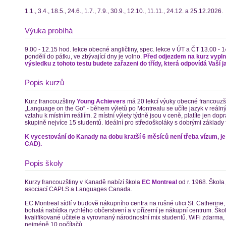
1.1., 3.4., 18.5., 24.6., 1.7., 7.9., 30.9., 12.10., 11.11., 24.12. a 25.12.2026.
Výuka probíhá
9.00 - 12.15 hod. lekce obecné angličtiny, spec. lekce v ÚT a ČT 13.00 - 
pondělí do pátku, ve zbývající dny je volno.
Před odjezdem na kurz vyplní
výsledku z tohoto testu budete zařazeni do třídy, která odpovídá Vaší 
Popis kurzů
Kurz francouzštiny
Young Achievers
má 20 lekcí výuky obecné francouzšt
„Language on the Go“ - během výletů po Montrealu se učíte jazyk v reálný
vztahu k místním reáliím. 2 místní výlety týdně jsou v ceně, platíte jen do
skupině nejvíce 15 studentů. Ideální pro středoškoláky s dobrými základy 
K vycestování do Kanady na dobu kratší 6 měsíců není třeba vízum, je
CAD).
Popis školy
Kurzy francouzštiny v Kanadě nabízí škola
EC Montreal
od r. 1968. Škol
asociací CAPLS a Languages Canada.
EC Montreal sídlí v budově nákupního centra na rušné ulici St. Catherine, 
bohatá nabídka rychlého občerstvení a v přízemí je nákupní centrum. Šk
kvalifikované učitele a vyrovnaný národnostní mix studentů. WiFi zdarma, 
nejméně 10 počítačů.