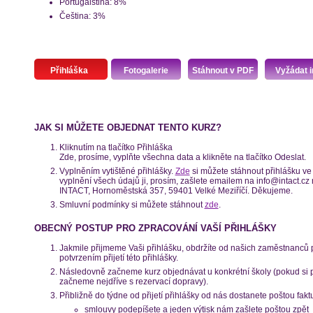
Portugalština: 8%
Čeština: 3%
Přihláška
Fotogalerie
Stáhnout v PDF
Vyžádat i
JAK SI MŮŽETE OBJEDNAT TENTO KURZ?
Kliknutím na tlačítko Přihláška
Zde, prosíme, vyplňte všechna data a klikněte na tlačítko Odeslat.
Vyplněním vytištěné přihlášky.
Zde
si můžete stáhnout přihlášku ve 
vyplnění všech údajů ji, prosím, zašlete emailem na info@intact.c
INTACT, Hornoměstská 357, 59401 Velké Meziříčí. Děkujeme.
Smluvní podmínky si můžete stáhnout
zde
.
OBECNÝ POSTUP PRO ZPRACOVÁNÍ VAŠÍ PŘIHLÁŠKY
Jakmile přijmeme Vaši přihlášku, obdržíte od našich zaměstnanců
potvrzením přijetí této přihlášky.
Následovně začneme kurz objednávat u konkrétní školy (pokud si př
začneme nejdříve s rezervací dopravy).
Přibližně do týdne od přijetí přihlášky od nás dostanete poštou fakt
smlouvy podepíšete a jeden výtisk nám zašlete poštou zpět