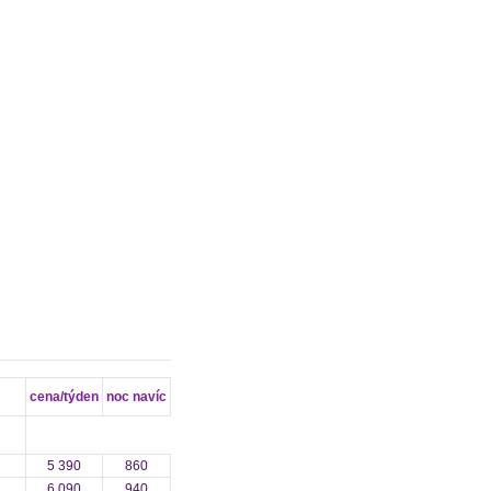
cena/týden
noc navíc
5 390
860
6 090
940