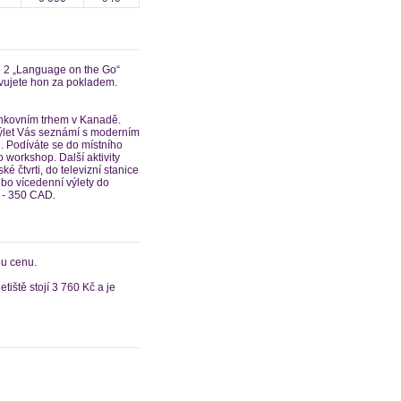
ě 2 „Language on the Go“
olvujete hon za pokladem.
venkovním trhem v Kanadě.
í výlet Vás seznámí s moderním
 Podíváte se do místního
 workshop. Další aktivity
é čtvrti, do televizní stanice
ebo vícedenní výlety do
 - 350 CAD.
ou cenu.
tiště stojí 3 760 Kč a je