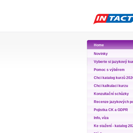
Home
Novinky
Vyberte si jazykový ku
Pomoc s výběrem
Chci katalog kurzů 202
Chci kalkulaci kurzu
Konzultační schůzky
Recenze jazykových p
Pojistka CK a GDPR
Info, víza
Ke stažení - katalog 20