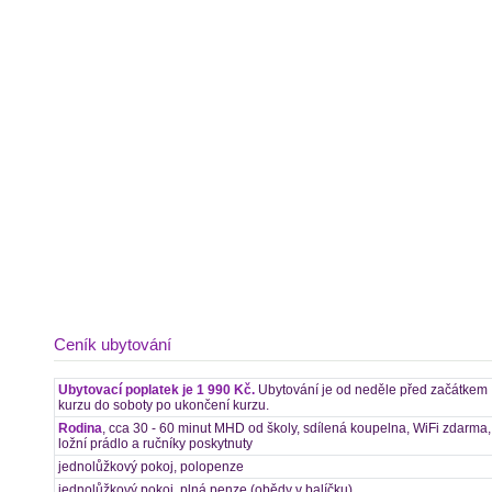
Ceník ubytování
Ubytovací poplatek je 1 990 Kč.
Ubytování je od neděle před začátkem
kurzu do soboty po ukončení kurzu.
Rodina
, cca 30 - 60 minut MHD od školy, sdílená koupelna, WiFi zdarma,
ložní prádlo a ručníky poskytnuty
jednolůžkový pokoj, polopenze
jednolůžkový pokoj, plná penze (obědy v balíčku)