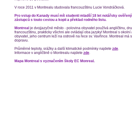
V roce 2011 v Montrealu studovala francouzštinu Lucie Vondráčková.
Pro vstup do Kanady musí mít studenti mladší 18 let notářsky ověřen
zástupců s touto cestou a kopii a překlad rodného listu.
Montreal
je dvojjazyčné město - polovina obyvatel používá angličtinu, dr
francouzštinu, prakticky všichni ale ovládají oba jazyky! Montreal s okoln
obyvatel, jeho centrum leží na ostrově na řece sv. Vavřince. Montreal má
dopravu.
Průměrné teploty, srážky a další klimatické podmínky najdete
zde
.
Informace v angličtině o Montrealu najdete
zde
.
Mapa Montreal s vyznačením školy EC Monreal.