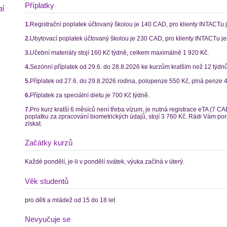
Příplatky
ní
1.
Registrační poplatek účtovaný školou je 140 CAD, pro klienty INTACTu 
2.
Ubytovací poplatek účtovaný školou je 230 CAD, pro klienty INTACTu je
3.
Učební materiály stojí 160 Kč týdně, celkem maximálně 1 920 Kč.
4.
Sezónní příplatek od 29.6. do 28.8.2026 ke kurzům kratším než 12 týdnů
5.
Příplatek od 27.6. do 29.8.2026 rodina, polopenze 550 Kč, plná penze 
6.
Příplatek za speciální dietu je 700 Kč týdně.
7.
Pro kurz kratší 6 měsíců není třeba vízum, je nutná registrace eTA (7 CAD
poplatku za zpracování biometrických údajů, stojí 3 760 Kč. Rádi Vám por
získat.
Začátky kurzů
Každé pondělí, je-li v pondělí svátek, výuka začíná v úterý.
Věk studentů
pro děti a mládež od 15 do 18 let
Nevyučuje se