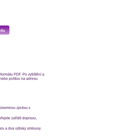
nfo
formátu PDF. Po vytištění a
z nebo poštou na adresu
 písemnou zprávu s
ejete zařídit dopravu,
uru a dva výtisky smlouvy.