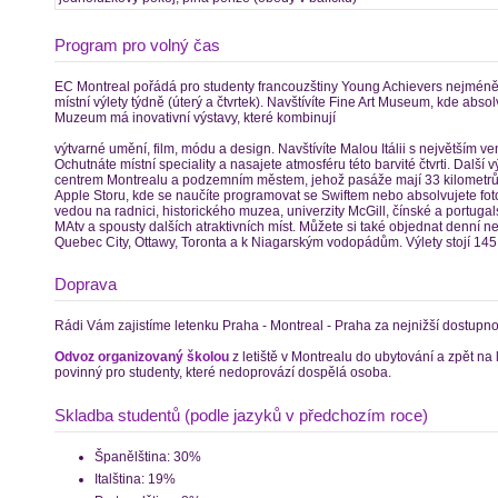
Program pro volný čas
EC Montreal pořádá pro studenty francouzštiny Young Achievers nejmén
místní výlety týdně (úterý a čtvrtek). Navštívíte Fine Art Museum, kde abs
Muzeum má inovativní výstavy, které kombinují
výtvarné umění, film, módu a design. Navštívíte Malou Itálii s největším 
Ochutnáte místní speciality a nasajete atmosféru této barvité čtvrti. Dalš
centrem Montrealu a podzemním městem, jehož pasáže mají 33 kilometrů.
Apple Storu, kde se naučíte programovat se Swiftem nebo absolvujete foto
vedou na radnici, historického muzea, univerzity McGill, čínské a portugalsk
MAtv a spousty dalších atraktivních míst. Můžete si také objednat denní n
Quebec City, Ottawy, Toronta a k Niagarským vodopádům. Výlety stojí 145
Doprava
Rádi Vám zajistíme letenku Praha - Montreal - Praha za nejnižší dostupn
Odvoz organizovaný školou
z letiště v Montrealu do ubytování a zpět na le
povinný pro studenty, které nedoprovází dospělá osoba.
Skladba studentů (podle jazyků v předchozím roce)
Španělština: 30%
Italština: 19%