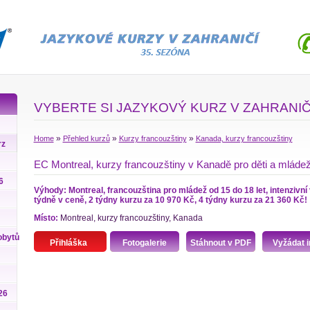
VYBERTE SI JAZYKOVÝ KURZ V ZAHRANIČ
»
»
»
Home
Přehled kurzů
Kurzy francouzštiny
Kanada, kurzy francouzštiny
rz
EC Montreal, kurzy francouzštiny v Kanadě pro děti a mláde
6
Výhody: Montreal, francouzština pro mládež od 15 do 18 let, intenzivní 
týdně v ceně, 2 týdny kurzu za 10 970 Kč, 4 týdny kurzu za 21 360 Kč!
Místo:
Montreal, kurzy francouzštiny, Kanada
obytů
Přihláška
Fotogalerie
Stáhnout v PDF
Vyžádat i
26