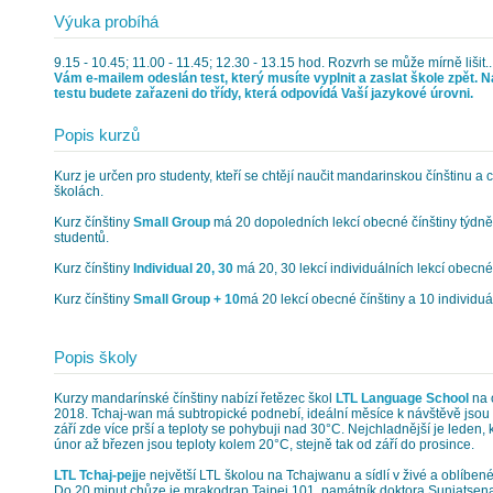
Výuka probíhá
9.15 - 10.45; 11.00 - 11.45; 12.30 - 13.15 hod. Rozvrh se může mírně lišit.
Vám e-mailem odeslán test, který musíte vyplnit a zaslat škole zpět. 
testu budete zařazeni do třídy, která odpovídá Vaší jazykové úrovni.
Popis kurzů
Kurz je určen pro studenty, kteří se chtějí naučit mandarinskou čínštinu a ch
školách.
Kurz čínštiny
Small Group
má 20 dopoledních lekcí obecné čínštiny týdně
studentů.
Kurz čínštiny
Individual 20, 30
má 20, 30 lekcí individuálních lekcí obecné
Kurz čínštiny
Small Group + 10
má 20 lekcí obecné čínštiny a 10 individuál
Popis školy
Kurzy mandarínské čínštiny nabízí řetězec škol
LTL Language School
na o
2018. Tchaj-wan má subtropické podnebí, ideální měsíce k návštěvě jsou 
září zde více prší a teploty se pohybuji nad 30°C. Nejchladnější je leden,
únor až březen jsou teploty kolem 20°C, stejně tak od září do prosince.
LTL Tchaj-pej
je největší LTL školou na Tchajwanu a sídlí v živé a oblíbené
Do 20 minut chůze je mrakodrap Taipei 101, památník doktora Sunjatsena