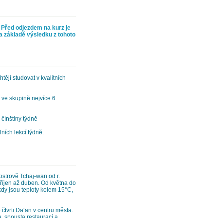
.
Před odjezdem na kurz je
Na základě výsledku z tohoto
tějí studovat v kvalitních
 ve skupině nejvíce 6
 čínštiny týdně
ních lekcí týdně.
strově Tchaj-wan od r.
říjen až duben. Od května do
 kdy jsou teploty kolem 15°C,
 čtvrti Da‘an v centru města.
, spousta restaurací a