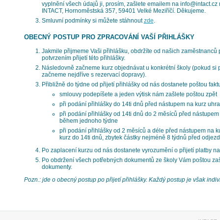
vyplnění všech údajů ji, prosím, zašlete emailem na info@intact.c
INTACT, Hornoměstská 357, 59401 Velké Meziříčí. Děkujeme.
Smluvní podmínky si můžete stáhnout
zde
.
OBECNÝ POSTUP PRO ZPRACOVÁNÍ VAŠÍ PŘIHLÁŠKY
Jakmile přijmeme Vaši přihlášku, obdržíte od našich zaměstnanců
potvrzením přijetí této přihlášky.
Následovně začneme kurz objednávat u konkrétní školy (pokud si př
začneme nejdříve s rezervací dopravy).
Přibližně do týdne od přijetí přihlášky od nás dostanete poštou fakt
smlouvy podepíšete a jeden výtisk nám zašlete poštou zpět
při podání přihlášky do 14ti dnů před nástupem na kurz uhra
při podání přihlášky od 14ti dnů do 2 měsíců před nástupem 
během jednoho týdne
při podání přihlášky od 2 měsíců a déle před nástupem na k
kurz do 14ti dnů, zbytek částky nejméně 8 týdnů před odjez
Po zaplacení kurzu od nás dostanete vyrozumění o přijetí platby na
Po obdržení všech potřebných dokumentů ze školy Vám poštou za
dokumenty.
Pozn.: jde o obecný postup po přijetí přihlášky. Každý postup je však indivi