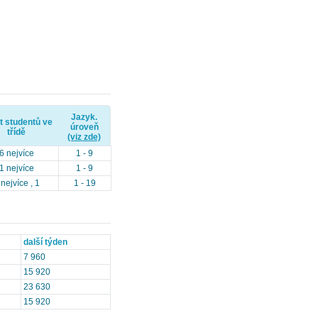
Jazyk.
t studentů ve
úroveň
třídě
(viz zde)
6 nejvíce
1 - 9
1 nejvíce
1 - 9
 nejvíce , 1
1 - 19
další týden
7 960
15 920
23 630
15 920