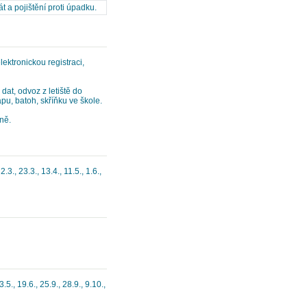
t a pojištění proti úpadku.
ktronickou registraci,
dat, odvoz z letiště do
pu, batoh, skříňku ve škole.
ně.
3., 23.3., 13.4., 11.5., 1.6.,
.5., 19.6., 25.9., 28.9., 9.10.,