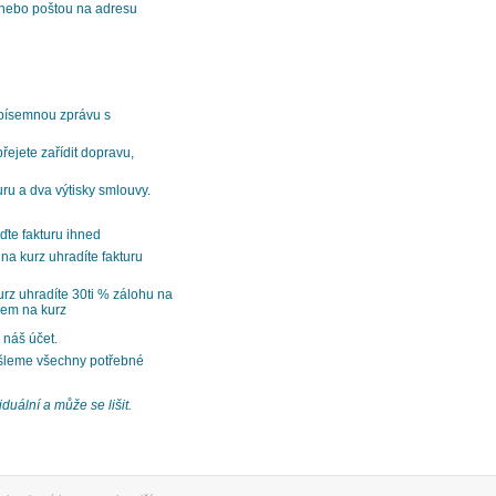
z nebo poštou na adresu
 písemnou zprávu s
ejete zařídit dopravu,
uru a dva výtisky smlouvy.
ďte fakturu ihned
na kurz uhradíte fakturu
urz uhradíte 30ti % zálohu na
dem na kurz
 náš účet.
šleme všechny potřebné
duální a může se lišit.