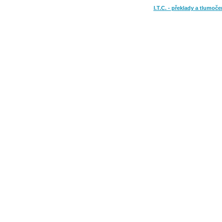
I.T.C. - překlady a tlumoče