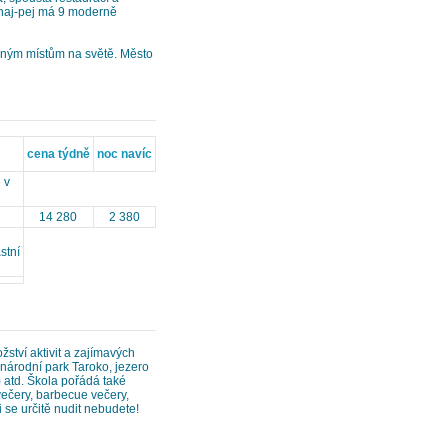
chaj-pej má 9 moderně
leným místům na světě. Město
cena týdně
noc navíc
 v
14 280
2 380
stní
ství aktivit a zajímavých
, národní park Taroko, jezero
 atd. Škola pořádá také
ečery, barbecue večery,
 se určitě nudit nebudete!