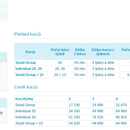
Přehled kurzů
Počet lekcí
Délka
Délka kurzu v
Poče
Kurzy
týdně
1 lekce
týdnech
Small Group
20
55 min.
2 týdny a déle
Individual 20, 30
20, 30
55 min.
2 týdny a déle
Small Group + 10
20 + 10
55 min.
2 týdny a déle
6
Ceník kurzů
Kurz/týdny
2
3
4
Small Group
17 230
24 990
32 670
Individual 20
34 330
49 990
64 960
ým
Individual 30
51 230
74 520
96 920
Small Group + 10
34 330
49 990
64 960