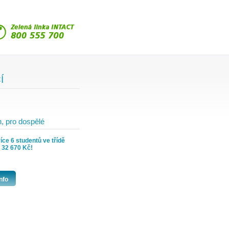
Í
, pro dospělé
íce 6 studentů ve třídě
d 32 670 Kč!
nfo