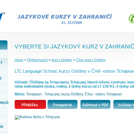
VYBERTE SI JAZYKOVÝ KURZ V ZAHRANIČ
»
»
»
Home
Přehled kurzů
Kurzy čínštiny
Čína, kurzy čínštiny
rz
LTL Language School, kurzy čínštiny v Číně -ostrov Tchajwan
6
Výhody: Čínština na Tchaj wanu, Tchaj-pej, hlavní město, centrum, nejv
nebo individuální výuka, rodiny, 2 týdny kurzu od 17 230 Kč, 4 týdny o
Místo:
Tchajwan - Tchaj-pej, kurzy čínštiny, Čína - ostrov Tchajwan
obytů
Přihláška
Fotogalerie
Stáhnout v PDF
Vyžádat i
26