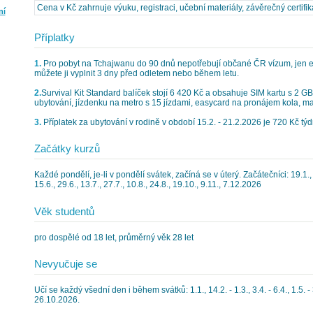
Cena v Kč zahrnuje výuku, registraci, učební materiály, závěrečný certifiká
ní
Příplatky
1.
Pro pobyt na Tchajwanu do 90 dnů nepotřebují občané ČR vízum, jen ele
můžete ji vyplnit 3 dny před odletem nebo během letu.
2.
Survival Kit Standard balíček stojí 6 420 Kč a obsahuje SIM kartu s 2 GB 
ubytování, jízdenku na metro s 15 jízdami, easycard na pronájem kola, ma
3.
Příplatek za ubytování v rodině v období 15.2. - 21.2.2026 je 720 Kč týd
Začátky kurzů
Každé pondělí, je-li v pondělí svátek, začíná se v úterý. Začátečníci: 19.1., 2.
15.6., 29.6., 13.7., 27.7., 10.8., 24.8., 19.10., 9.11., 7.12.2026
Věk studentů
pro dospělé od 18 let, průměrný věk 28 let
Nevyučuje se
Učí se každý všední den i během svátků: 1.1., 14.2. - 1.3., 3.4. - 6.4., 1.5. - 3
26.10.2026.