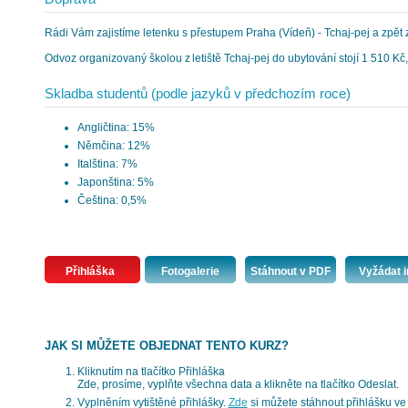
Rádi Vám zajistíme letenku s přestupem Praha (Vídeň) - Tchaj-pej a zpět 
Odvoz organizovaný školou z letiště Tchaj-pej do ubytování stojí 1 510 Kč, 
Skladba studentů (podle jazyků v předchozím roce)
Angličtina: 15%
Němčina: 12%
Italština: 7%
Japonština: 5%
Čeština: 0,5%
Přihláška
Fotogalerie
Stáhnout v PDF
Vyžádat i
JAK SI MŮŽETE OBJEDNAT TENTO KURZ?
Kliknutím na tlačítko Přihláška
Zde, prosíme, vyplňte všechna data a klikněte na tlačítko Odeslat.
Vyplněním vytištěné přihlášky.
Zde
si můžete stáhnout přihlášku ve 