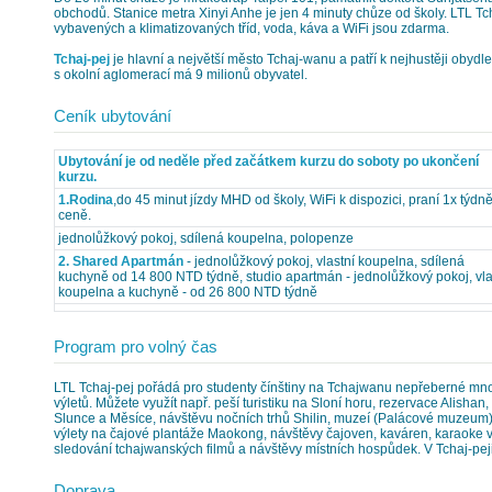
obchodů. Stanice metra Xinyi Anhe je jen 4 minuty chůze od školy. LTL T
vybavených a klimatizovaných tříd, voda, káva a WiFi jsou zdarma.
Tchaj-pej
je hlavní a největší město Tchaj-wanu a patří k nejhustěji obyd
s okolní aglomerací má 9 milionů obyvatel.
Ceník ubytování
Ubytování je od neděle před začátkem kurzu do soboty po ukončení
kurzu.
1.Rodina
,do 45 minut jízdy MHD od školy, WiFi k dispozici, praní 1x týdně
ceně.
jednolůžkový pokoj, sdílená koupelna, polopenze
2. Shared Apartmán
- jednolůžkový pokoj, vlastní koupelna, sdílená
kuchyně od 14 800 NTD týdně, studio apartmán - jednolůžkový pokoj, vla
koupelna a kuchyně - od 26 800 NTD týdně
Program pro volný čas
LTL Tchaj-pej pořádá pro studenty čínštiny na Tchajwanu nepřeberné množ
výletů. Můžete využít např. peší turistiku na Sloní horu, rezervace Alishan
Slunce a Měsíce, návštěvu nočních trhů Shilin, muzeí (Palácové muzeum)
výlety na čajové plantáže Maokong, návštěvy čajoven, kaváren, karaoke v
sledování tchajwanských filmů a návštěvy místních hospůdek. V Tchaj-peji
Doprava