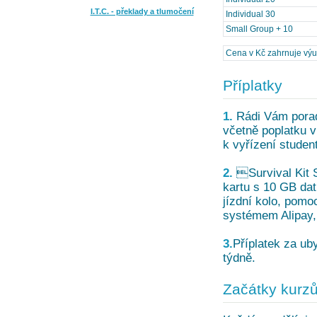
I.T.C. - překlady a tlumočení
Individual 30
Small Group + 10
Cena v Kč zahrnuje výuku
Příplatky
1.
Rádi Vám poradí
včetně poplatku v
k vyřízení studen
2.
Survival Kit S
kartu s 10 GB dat
jízdní kolo, pom
systémem Alipay, 
3.
Příplatek za uby
týdně.
Začátky kurz