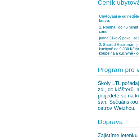
Ceník ubytov
Ubytování je od neděl
kurzu.
1. Rodina,
, do 45 minut
ceně
jednolůžkový pokoj, sd
2. Shared Apartmán
-j
kuchyně od 9 030 Kč týd
koupelna a kuchyně - o
Program pro 
Školy LTL pořádaj
zdi, do klášterů,
projedete se na k
šan, Sečuánskou o
ostrov Weizhou.
Doprava
Zajistíme letenku