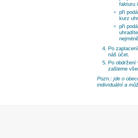
fakturu 
při pod
kurz uh
při pod
uhradíte
nejméně
Po zaplacení
náš účet.
Po obdržení
zašleme vše
Pozn.: jde o obec
individuální a může