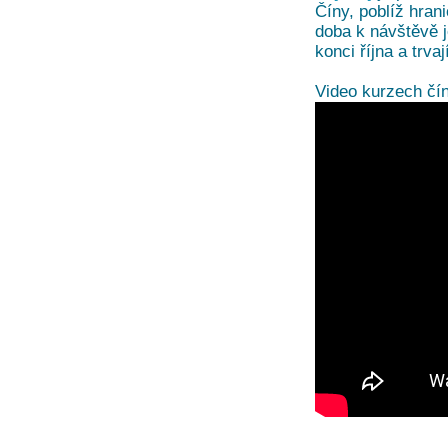
Číny, poblíž hran
doba k návštěvě j
konci října a trva
Video kurzech čín