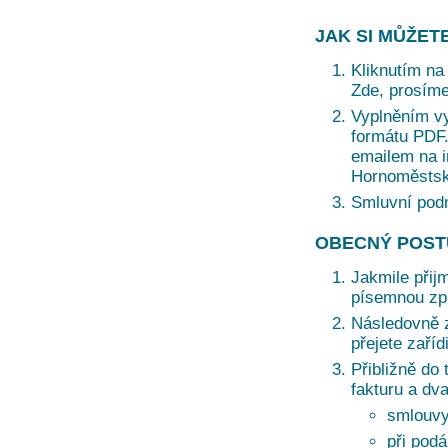
JAK SI MŮŽET
Kliknutím na 
Zde, prosíme
Vyplněním vy
formátu PDF. 
emailem na i
Hornoměstská
Smluvní pod
OBECNÝ POST
Jakmile přij
písemnou zprá
Následovně z
přejete zaří
Přibližně do 
fakturu a dv
smlouvy
při podá