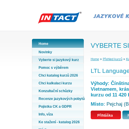
Home
VYBERTE SI
Novinky
»
»
Home
Přehled kurzů
Ku
Vyberte si jazykový kurz
Pomoc s výběrem
LTL Language 
Chci katalog kurzů 2026
Výhody: Čínština
Chci kalkulaci kurzu
Vietnamem, krásn
Konzultační schůzky
kurzu od 11 420 
Recenze jazykových pobytů
Místo:
Pejchaj (Be
Pojistka CK a GDPR
Info, víza
Přihláška
Ke stažení - katalog 2026