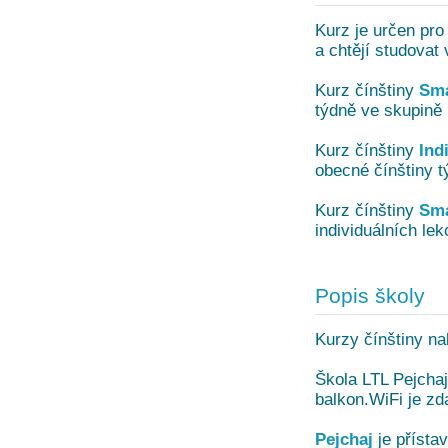
Kurz je určen pro 
a chtějí studovat 
Kurz čínštiny
Sma
týdně ve skupině 
Kurz čínštiny
Ind
obecné čínštiny t
Kurz čínštiny
Sma
individuálních lek
Popis školy
Kurzy čínštiny na
Škola LTL Pejchaj
balkon.WiFi je zd
Pejchaj
je přísta