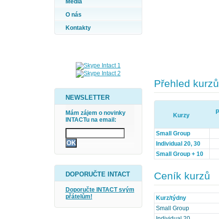
Média
O nás
Kontakty
Přehled kurzů
NEWSLETTER
P
Mám zájem o novinky
Kurzy
INTACTu na email:
Small Group
Individual 20, 30
Small Group + 10
Ceník kurzů
DOPORUČTE INTACT
Doporučte INTACT svým
přátelům!
Kurz/týdny
Small Group
Individual 20