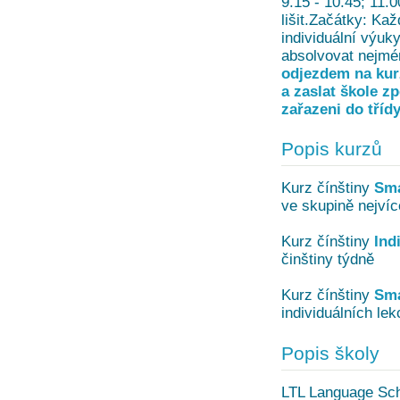
9.15 - 10.45; 11.
lišit.Začátky: Ka
individuální výuk
absolvovat nejmé
odjezdem na kurz
a zaslat škole z
zařazeni do tříd
Popis kurzů
Kurz čínštiny
Sma
ve skupině nejvíc
Kurz čínštiny
Ind
činštiny týdně
Kurz čínštiny
Sma
individuálních lek
Popis školy
LTL Language Scho