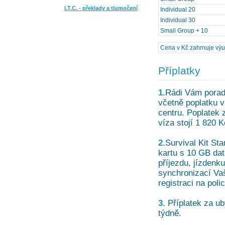
I.T.C. - překlady a tlumočení
Individual 20
Individual 30
Small Group + 10
Cena v Kč zahrnuje výuku
Příplatky
1.
Rádi Vám poradí
včetně poplatku 
centru. Poplatek 
víza stojí 1 820 K
2.
Survival Kit St
kartu s 10 GB dat
příjezdu, jízdenk
synchronizací Va
registraci na poli
3.
Příplatek za ub
týdně.