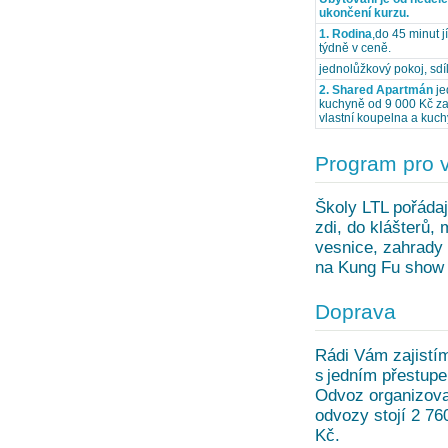
ukončení kurzu.
1. Rodina
,do 45 minut j
týdně v ceně.
jednolůžkový pokoj, sd
2. Shared Apartmán
je
kuchyně od 9 000 Kč za 
vlastní koupelna a kuch
Program pro 
Školy LTL pořádaj
zdi, do klášterů,
vesnice, zahrady 
na Kung Fu show 
Doprava
Rádi Vám zajistí
s jedním přestupe
Odvoz organizovan
odvozy stojí 2 76
Kč.