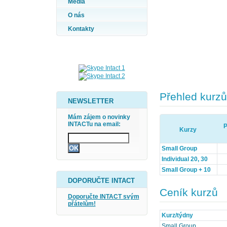
Média
O nás
Kontakty
Přehled kurzů
NEWSLETTER
Mám zájem o novinky
INTACTu na email:
P
Kurzy
Small Group
Individual 20, 30
Small Group + 10
DOPORUČTE INTACT
Ceník kurzů
Doporučte INTACT svým
přátelům!
Kurz/týdny
Small Group