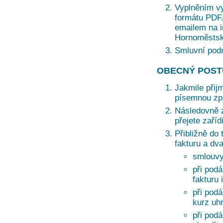
Vyplněním vy
formátu PDF. 
emailem na i
Hornoměstská
Smluvní pod
OBECNÝ POST
Jakmile přij
písemnou zprá
Následovně z
přejete zaří
Přibližně do 
fakturu a dv
smlouvy
při podá
fakturu 
při pod
kurz uh
při pod