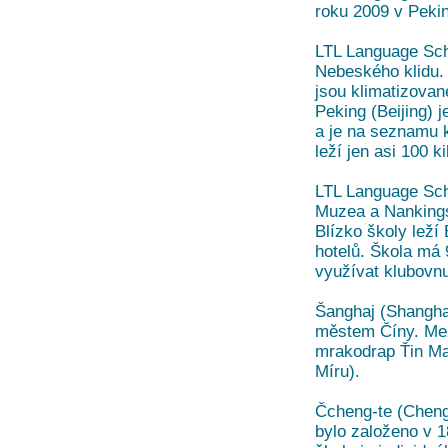
roku 2009 v Peki
LTL Language Sch
Nebeského klidu. 
jsou klimatizova
Peking (Beijing) 
a je na seznamu 
leží jen asi 100 k
LTL Language Sch
Muzea a Nankings
Blízko školy lež
hotelů. Škola má 
využívat klubovn
Šanghaj (Shanghai
městem Číny. Mezi
mrakodrap Ťin Ma
Míru).
Čcheng-te (Cheng
bylo založeno v 18