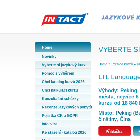
Home
VYBERTE SI
Novinky
»
»
Home
Přehled kurzů
Ku
Vyberte si jazykový kurz
Pomoc s výběrem
LTL Language 
Chci katalog kurzů 2026
Výhody: Peking,
Chci kalkulaci kurzu
města, nejvíce 6 
Konzultační schůzky
kurzu od 18 840 
Recenze jazykových pobytů
Místo:
Peking (Be
Pojistka CK a GDPR
čínštiny, Čína
Info, víza
Přihláška
Ke stažení - katalog 2026