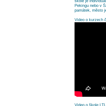
škole je individu
Pekingu nebo v Š
památek, město 
Video o kurzech č
Video o škole LT