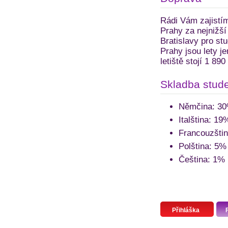
Rádi Vám zajistím
Prahy za nejnižší
Bratislavy pro st
Prahy jsou lety j
letiště stojí 1 890
Skladba stude
Němčina: 3
Italština: 19
Francouzšti
Polština: 5%
Čeština: 1%
Přihláška