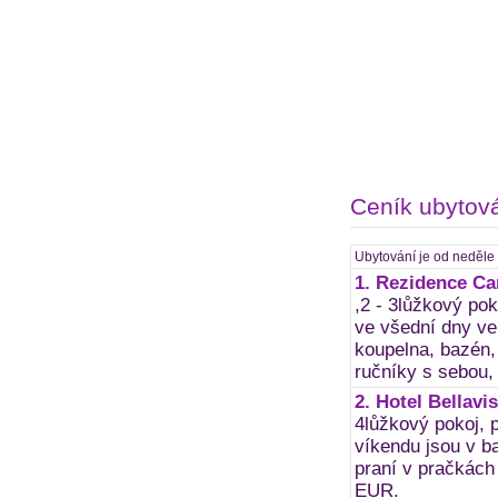
Ceník ubytov
Ubytování je od neděle 
1. Rezidence C
,2 - 3lůžkový po
ve všední dny ve 
koupelna, bazén,
ručníky s sebou,
2. Hotel Bellavis
4lůžkový pokoj, 
víkendu jsou v ba
praní v pračkách
EUR.