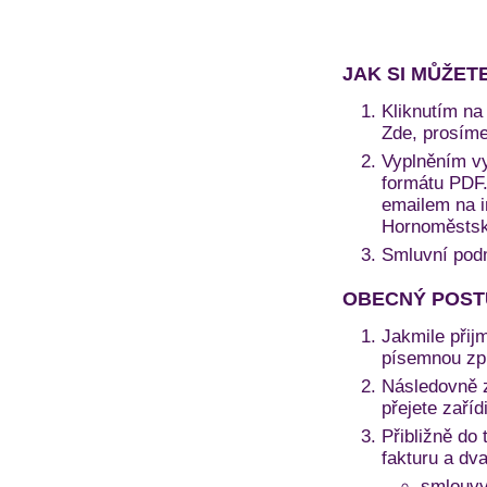
JAK SI MŮŽET
Kliknutím na 
Zde, prosíme
Vyplněním vy
formátu PDF. 
emailem na i
Hornoměstská
Smluvní pod
OBECNÝ POST
Jakmile přij
písemnou zprá
Následovně z
přejete zaří
Přibližně do 
fakturu a dv
smlouvy