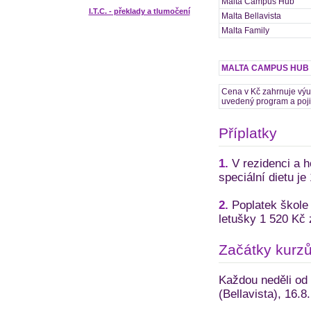
Malta Campus Hub
I.T.C. - překlady a tlumočení
Malta Bellavista
Malta Family
MALTA CAMPUS HUB - 
Cena v Kč zahrnuje výuk
uvedený program a pojiš
Příplatky
1.
V rezidenci a ho
speciální dietu je
2.
Poplatek škole 
letušky 1 520 Kč 
Začátky kurz
Každou neděli od 
(Bellavista), 16.