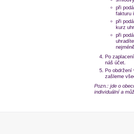
při podá
fakturu 
při pod
kurz uh
při pod
uhradíte
nejméně
Po zaplacení
náš účet.
Po obdržení
zašleme vše
Pozn.: jde o obec
individuální a může