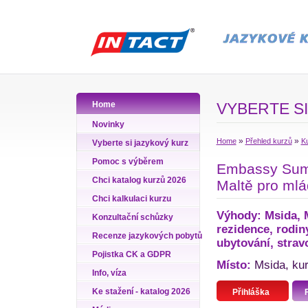
Home
VYBERTE SI
Novinky
»
»
Home
Přehled kurzů
Ku
Vyberte si jazykový kurz
Pomoc s výběrem
Embassy Summe
Chci katalog kurzů 2026
Maltě pro ml
Chci kalkulaci kurzu
Výhody: Msida, M
Konzultační schůzky
rezidence, rodin
Recenze jazykových pobytů
ubytování, stravo
Pojistka CK a GDPR
Místo:
Msida, kur
Info, víza
Ke stažení - katalog 2026
Přihláška