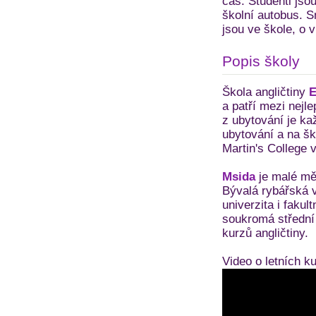
čas. Studenti jso
školní autobus. S
jsou ve škole, o 
Popis školy
Škola angličtiny
E
a patří mezi nejle
z ubytování je ka
ubytování a na šk
Martin's College 
Msida
je malé měs
Bývalá rybářská v
univerzita i faku
soukromá střední 
kurzů angličtiny.
Video o letních 