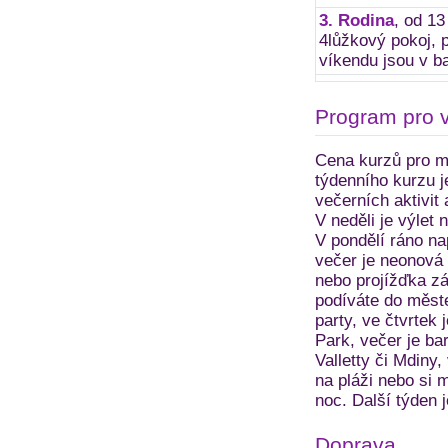
3. Rodina
, od 13
4lůžkový pokoj, 
víkendu jsou v ba
Program pro 
Cena kurzů pro m
týdenního kurzu j
večerních aktivit 
V neděli je výlet 
V pondělí ráno na
večer je neonová 
nebo projížďka zá
podíváte do měst
party, ve čtvrtek
Park, večer je ba
Valletty či Mdiny,
na pláži nebo si m
noc. Další týden 
Doprava