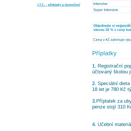
Intensive
I.T.C. - překlady a tlumočení
Super Intensive
Objednejte si nejpozdě
slevou 30 % z ceny ku
Cena v Kč zahrnuje výuku
Příplatky
1.
Registrační pop
účtovaný školou j
2.
Speciální dieta
18 let je 780 Kč t
3.
Příplatek za uby
penze stojí 310 K
4.
Učební materiál