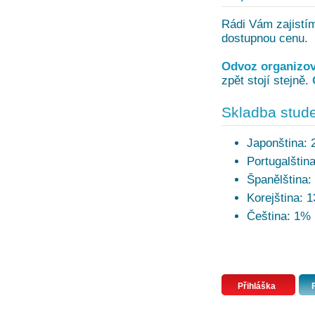
Rádi Vám zajistím
dostupnou cenu.
Odvoz organizova
zpět stojí stejně.
Skladba stude
Japonština:
Portugalštin
Španělština:
Korejština: 
Čeština: 1%
Přihláška