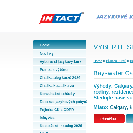
Home
VYBERTE SI
Novinky
»
»
Home
Přehled kurzů
Ku
Vyberte si jazykový kurz
Pomoc s výběrem
Bayswater Cal
Chci katalog kurzů 2026
Výhody: Calgary, 
Chci kalkulaci kurzu
rodiny, rezidenc
Konzultační schůzky
Sledujte naše su
Recenze jazykových pobytů
Místo:
Calgary, k
Pojistka CK a GDPR
Info, víza
Přihláška
Ke stažení - katalog 2026