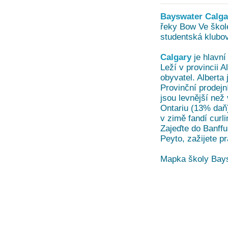
Bayswater Calga
řeky Bow Ve škol
studentská klubo
Calgary
je hlavn
Leží v provincii 
obyvatel. Alberta
Provinční prodejn
jsou levnější ne
Ontariu (13% daň)
v zimě fandí curl
Zajeďte do Banffu
Peyto, zažijete p
Mapka školy Bay