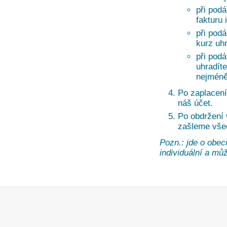
při podá
fakturu 
při pod
kurz uh
při pod
uhradíte
nejméně
Po zaplacení
náš účet.
Po obdržení
zašleme vše
Pozn.: jde o obec
individuální a může