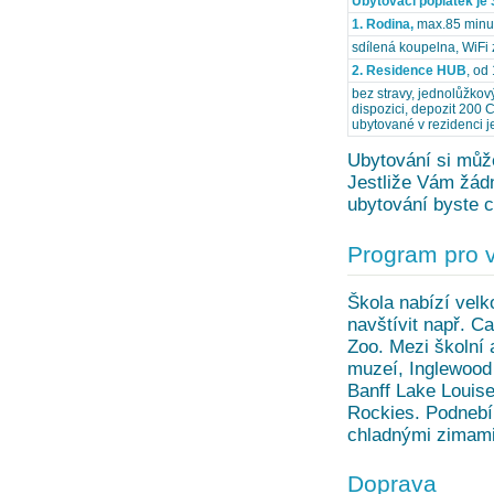
Ubytovací poplatek je 
1. Rodina,
max.85 minut
sdílená koupelna, WiFi
2. Residence HUB
, od
bez stravy, jednolůžkov
dispozici, depozit 200 
ubytované v rezidenci 
Ubytování si může
Jestliže Vám žádn
ubytování byste c
Program pro 
Škola nabízí velk
navštívit např. C
Zoo. Mezi školní 
muzeí, Inglewood 
Banff Lake Louise
Rockies. Podnebí 
chladnými zimami
Doprava