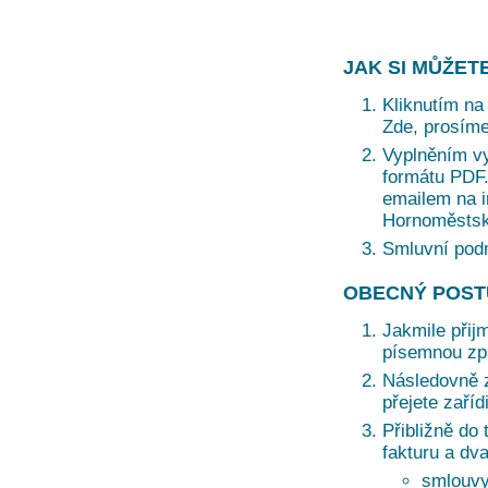
JAK SI MŮŽET
Kliknutím na 
Zde, prosíme
Vyplněním vy
formátu PDF. 
emailem na i
Hornoměstská
Smluvní pod
OBECNÝ POST
Jakmile přij
písemnou zprá
Následovně z
přejete zaří
Přibližně do 
fakturu a dv
smlouvy