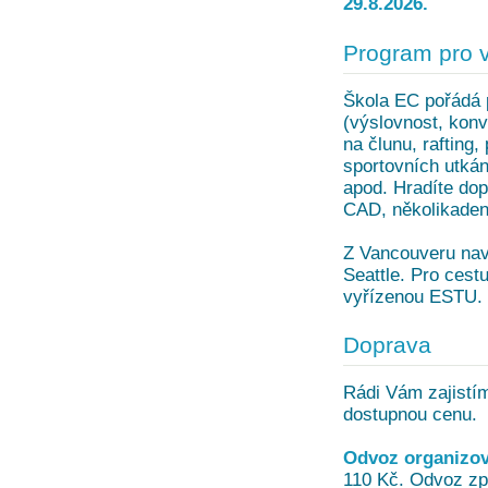
29.8.2026.
Program pro 
Škola EC pořádá 
(výslovnost, konv
na člunu, rafting
sportovních utkán
apod. Hradíte dop
CAD, několikadenn
Z Vancouveru navš
Seattle. Pro cest
vyřízenou ESTU.
Doprava
Rádi Vám zajistím
dostupnou cenu.
Odvoz organizov
110 Kč. Odvoz zpě