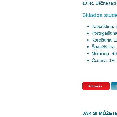
18 let. Běžné taxi
Skladba stude
Japonština:
Portugalštin
Korejština: 
Španělština:
Němčina: 6
Čeština: 1%
Přihláška
JAK SI MŮŽET