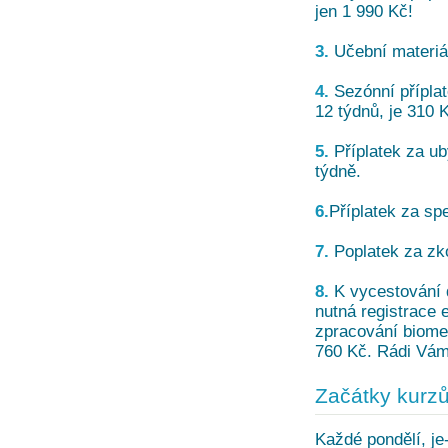
jen 1 990 Kč!
3.
Učební materiál
4.
Sezónní příplat
12 týdnů, je 310 
5.
Příplatek za ub
týdně.
6.
Příplatek za spe
7.
Poplatek za zk
8.
K vycestování d
nutná registrace 
zpracování biome
760 Kč. Rádi Vám 
Začátky kurz
Každé pondělí, je