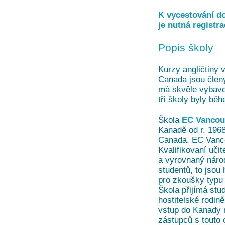
K vycestování do
je nutná registr
Popis školy
Kurzy angličtiny 
Canada jsou čle
má skvěle vybave
tři školy byly bě
Škola
EC Vancou
Kanadě od r. 196
Canada. EC Vanco
Kvalifikovaní uč
a vyrovnaný náro
studentů, to jsou
pro zkoušky typu
Škola přijímá stud
hostitelské rodině
vstup do Kanady 
zástupců s touto c