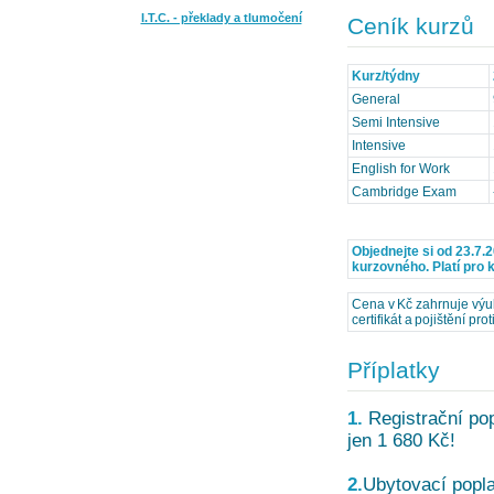
I.T.C. - překlady a tlumočení
Ceník kurzů
Kurz/týdny
General
Semi Intensive
Intensive
English for Work
Cambridge Exam
Objednejte si od 23.7.
kurzovného. Platí pro k
Cena v Kč zahrnuje výuk
certifikát a pojištění pro
Příplatky
1.
Registrační pop
jen 1 680 Kč!
2.
Ubytovací popla