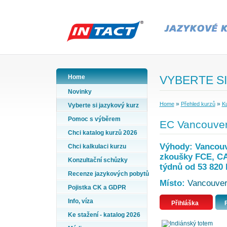
Home
VYBERTE SI
Novinky
»
»
Home
Přehled kurzů
Ku
Vyberte si jazykový kurz
Pomoc s výběrem
EC Vancouver,
Chci katalog kurzů 2026
Výhody: Vancouve
Chci kalkulaci kurzu
zkoušky FCE, CAE
Konzultační schůzky
týdnů od 53 820 
Recenze jazykových pobytů
Místo:
Vancouver,
Pojistka CK a GDPR
Info, víza
Přihláška
Ke stažení - katalog 2026