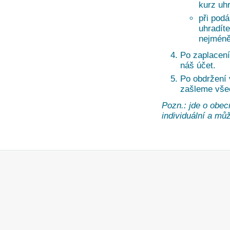
kurz uh
při pod
uhradíte
nejméně
Po zaplacení
náš účet.
Po obdržení
zašleme vše
Pozn.: jde o obec
individuální a může