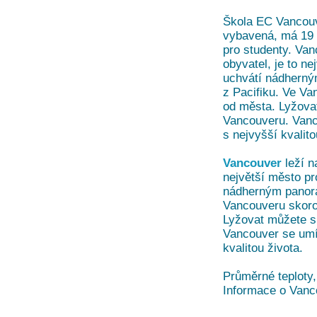
Škola EC Vancouv
vybavená, má 19 t
pro studenty. Van
obyvatel, je to n
uchvátí nádherný
z Pacifiku. Ve Va
od města. Lyžovat
Vancouveru. Vanc
s nejvyšší kvalito
Vancouver
leží n
největší město pr
nádherným panora
Vancouveru skoro 
Lyžovat můžete sk
Vancouver se umí
kvalitou života.
Průměrné teploty,
Informace o Vanc