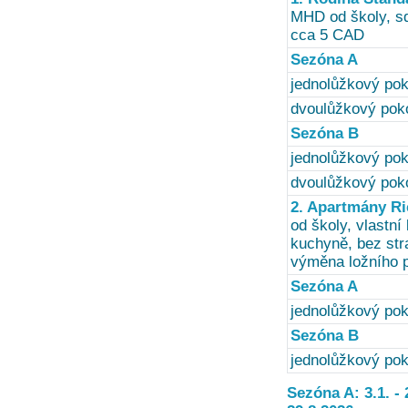
MHD od školy, sd
cca 5 CAD
Sezóna A
jednolůžkový pok
dvoulůžkový poko
Sezóna B
jednolůžkový pok
dvoulůžkový poko
2. Apartmány R
od školy, vlastní
kuchyně, bez stra
výměna ložního p
Sezóna A
jednolůžkový pok
Sezóna B
jednolůžkový pok
Sezóna A: 3.1. - 