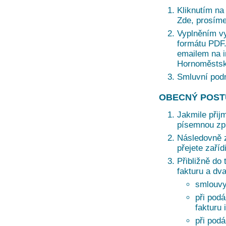
Kliknutím na 
Zde, prosíme
Vyplněním vy
formátu PDF. 
emailem na i
Hornoměstská
Smluvní pod
OBECNÝ POST
Jakmile přij
písemnou zprá
Následovně z
přejete zaří
Přibližně do 
fakturu a dv
smlouvy
při podá
fakturu 
při pod