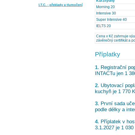
Kurz/týdny
I.T.C. - překlady a tlumočení
Morning 20
Intensive 30
Super Intensive 40
IELTS 20
Cena v Kč zahrnuje výu
závěrečný certifikát a po
Příplatky
1.
Registrační pop
INTACTu jen 1 38
2.
Ubytovací popla
kuchyň je 1 770 K
3.
První sada učeb
podle délky a inte
4.
Příplatek v hos
3.1.2027 je 1 030