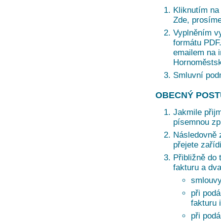
Kliknutím na 
Zde, prosíme
Vyplněním vy
formátu PDF. 
emailem na i
Hornoměstská
Smluvní pod
OBECNÝ POST
Jakmile přij
písemnou zprá
Následovně z
přejete zaří
Přibližně do 
fakturu a dv
smlouvy
při podá
fakturu 
při pod