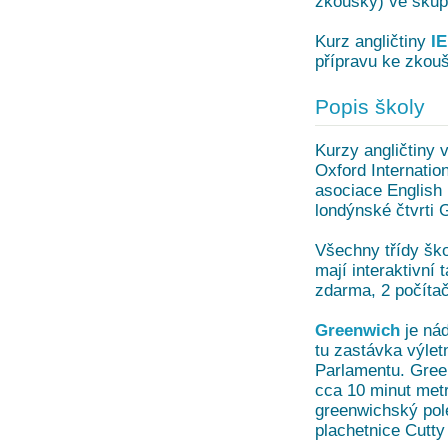
zkoušky) ve skupi
Kurz angličtiny
I
přípravu ke zkou
Popis školy
Kurzy angličtiny 
Oxford Internatio
asociace English 
londýnské čtvrti 
Všechny třídy ško
mají interaktivní 
zdarma, 2 počítač
Greenwich
je nád
tu zastávka výletn
Parlamentu. Green
cca 10 minut met
greenwichský pole
plachetnice Cutty