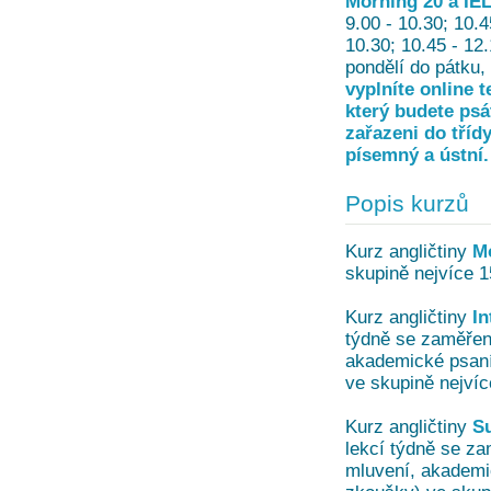
Morning 20 a IEL
9.00 - 10.30; 10.4
10.30; 10.45 - 12
pondělí do pátku,
vyplníte online 
který budete psá
zařazeni do třídy
písemný a ústní.
Popis kurzů
Kurz angličtiny
M
skupině nejvíce 1
Kurz angličtiny
In
týdně se zaměřen
akademické psaní,
ve skupině nejvíc
Kurz angličtiny
Su
lekcí týdně se z
mluvení, akademic