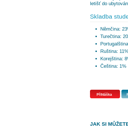
letišť do ubytová
Skladba stude
Němčina: 2
Turečtina: 2
Portugalštin
Ruština: 11
Korejština: 
Čeština: 1%
Přihláška
JAK SI MŮŽET