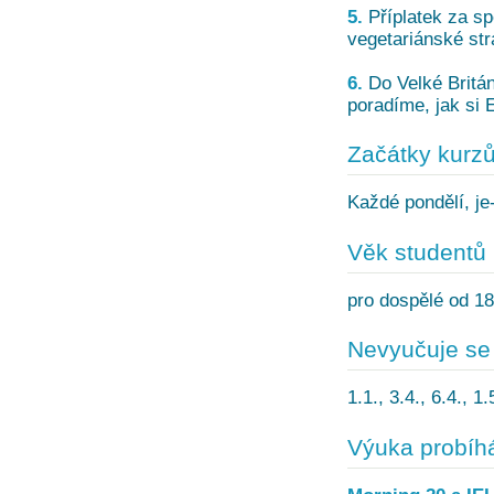
5.
Příplatek za spe
vegetariánské str
6.
Do Velké Britán
poradíme, jak si E
Začátky kurz
Každé pondělí, je-
Věk studentů
pro dospělé od 18
Nevyučuje se
1.1., 3.4., 6.4., 1
Výuka probíh