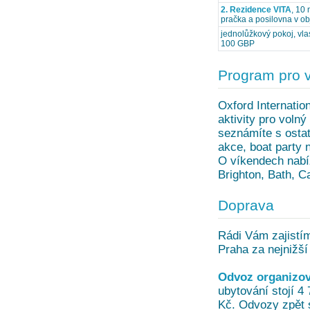
2. Rezidence VITA
, 10
pračka a posilovna v ob
jednolůžkový pokoj, vla
100 GBP
Program pro 
Oxford Internatio
aktivity pro voln
seznámíte s ostat
akce, boat party 
O víkendech nabí
Brighton, Bath, C
Doprava
Rádi Vám zajistí
Praha za nejnižší
Odvoz organizov
ubytování stojí 4
Kč. Odvozy zpět s