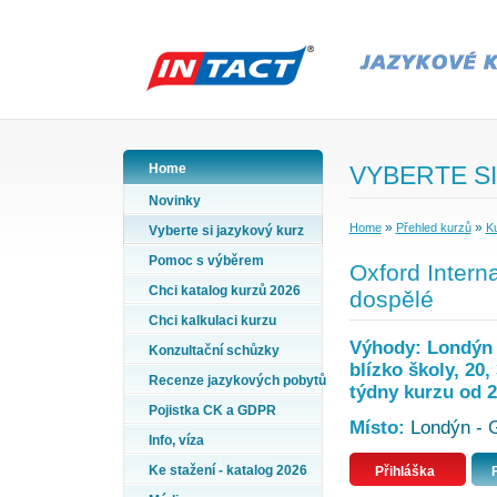
Home
VYBERTE SI
Novinky
»
»
Home
Přehled kurzů
Ku
Vyberte si jazykový kurz
Pomoc s výběrem
Oxford Interna
Chci katalog kurzů 2026
dospělé
Chci kalkulaci kurzu
Výhody: Londýn -
Konzultační schůzky
blízko školy, 20,
Recenze jazykových pobytů
týdny kurzu od 2
Pojistka CK a GDPR
Místo:
Londýn - G
Info, víza
Ke stažení - katalog 2026
Přihláška