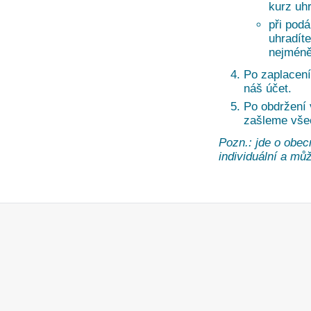
kurz uh
při pod
uhradíte
nejméně
Po zaplacení
náš účet.
Po obdržení
zašleme vše
Pozn.: jde o obec
individuální a může