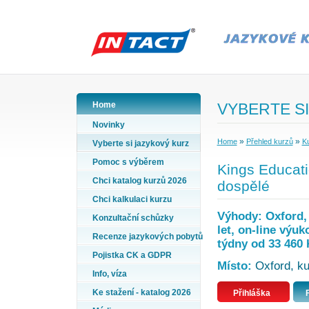
Home
VYBERTE SI
Novinky
»
»
Home
Přehled kurzů
Ku
Vyberte si jazykový kurz
Pomoc s výběrem
Kings Educatio
Chci katalog kurzů 2026
dospělé
Chci kalkulaci kurzu
Výhody: Oxford, 
Konzultační schůzky
let, on-line výu
Recenze jazykových pobytů
týdny od 33 460 
Pojistka CK a GDPR
Místo:
Oxford, kur
Info, víza
Ke stažení - katalog 2026
Přihláška