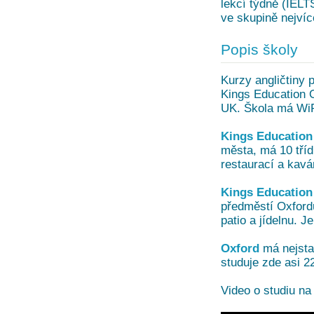
lekcí týdně (IELT
ve skupině nejvíc
Popis školy
Kurzy angličtiny 
Kings Education O
UK. Škola má WiFi
Kings Education
města, má 10 tříd
restaurací a kavá
Kings Education
předměstí Oxfordu
patio a jídelnu. 
Oxford
má nejstar
studuje zde asi 2
Video o studiu na