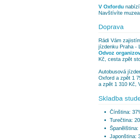
V Oxfordu
nabízí
Navštívíte muze
Doprava
Rádi Vám zajistí
jízdenku Praha - 
Odvoz organizov
Kč, cesta zpět sto
Autobusová jízden
Oxford a zpět 1 7
a zpět 1 310 Kč, 
Skladba stude
Čínština: 37
Turečtina: 2
Španělština:
Japonština: