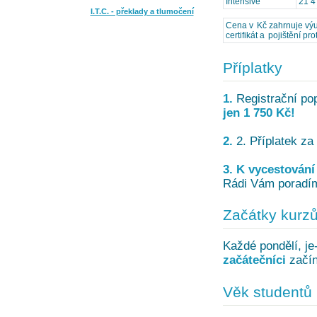
Intensive
21 4
I.T.C. - překlady a tlumočení
Cena v Kč zahrnuje výuk
certifikát a pojištění pr
Příplatky
1.
Registrační po
jen 1 750 Kč!
2.
2. Příplatek za 
3. K vycestování 
Rádi Vám poradíme
Začátky kurz
Každé pondělí, je
začátečníci
začín
Věk studentů