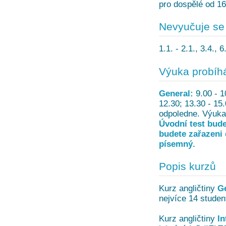
pro dospělé od 16
Nevyučuje se
1.1. - 2.1., 3.4., 
Výuka probíh
General:
9.00 - 1
12.30; 13.30 - 15
odpoledne. Výuka 
Úvodní test bude
budete zařazeni 
písemný.
Popis kurzů
Kurz angličtiny
G
nejvíce 14 studen
Kurz angličtiny
In