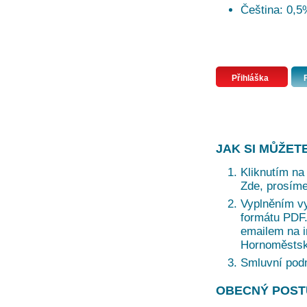
Čeština: 0,5
Přihláška
JAK SI MŮŽET
Kliknutím na 
Zde, prosíme
Vyplněním vy
formátu PDF. 
emailem na i
Hornoměstská
Smluvní pod
OBECNÝ POST