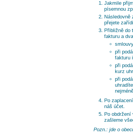
Jakmile přij
písemnou zprá
Následovně z
přejete zaří
Přibližně do 
fakturu a dv
smlouvy
při podá
fakturu 
při pod
kurz uh
při pod
uhradíte
nejméně
Po zaplacení
náš účet.
Po obdržení
zašleme vše
Pozn.: jde o obec