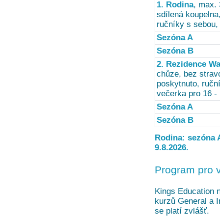
1. Rodina
, max. 
sdílená koupelna,
ručníky s sebou,
Sezóna A
Sezóna B
2. Rezidence W
chůze, bez stravo
poskytnuto, ruční
večerka pro 16 - 
Sezóna A
Sezóna B
Rodina: sezóna A 
9.8.2026.
Program pro 
Kings Education n
kurzů General a I
se platí zvlášť.