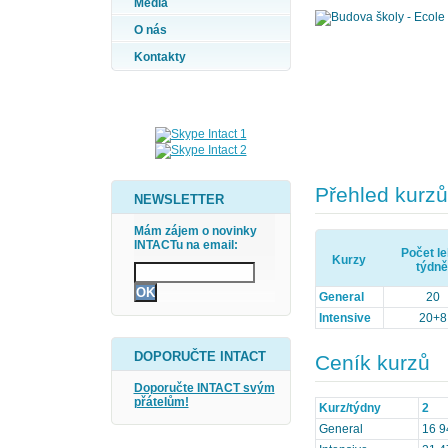
Média
O nás
Kontakty
Přehled kurzů
NEWSLETTER
Mám zájem o novinky
INTACTu na email:
Počet le
Kurzy
týdně
General
20
Intensive
20+8
DOPORUČTE INTACT
Ceník kurzů
Doporučte INTACT svým
přátelům!
Kurz/týdny
2
General
16 9