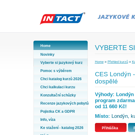
Home
VYBERTE SI
Novinky
»
»
Home
Přehled kurzů
Ku
Vyberte si jazykový kurz
Pomoc s výběrem
CES Londýn - 
Chci katalog kurzů 2026
dospělé
Chci kalkulaci kurzu
Výhody: Londýn -
Konzultační schůzky
program zdarma, 
Recenze jazykových pobytů
od 11 660 Kč!
Pojistka CK a GDPR
Místo:
Londýn, kur
Info, víza
Ke stažení - katalog 2026
Přihláška