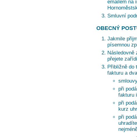
emailem na i
Hornoměstská
Smluvní pod
OBECNÝ POST
Jakmile přij
písemnou zprá
Následovně z
přejete zaří
Přibližně do 
fakturu a dv
smlouvy
při podá
fakturu 
při pod
kurz uh
při pod
uhradíte
nejméně