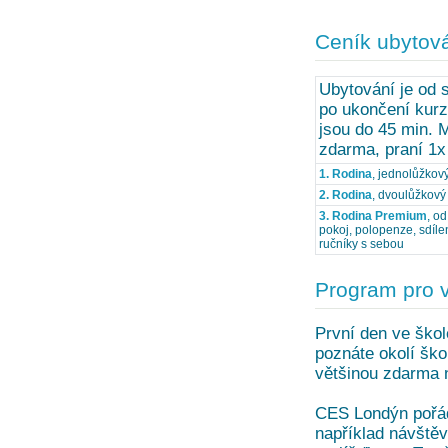
Ceník ubytov
Ubytování je od 
po ukončení kurz
jsou do 45 min. 
zdarma, praní 1x
1. Rodina
, jednolůžkov
2. Rodina
, dvoulůžkový 
3. Rodina Premium
, o
pokoj, polopenze, sdíle
ručníky s sebou
Program pro 
První den ve škol
poznáte okolí ško
většinou zdarma 
CES Londýn pořádá
například návště