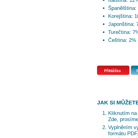
Italština: 12
Španělština:
Korejština: 
Japonština:
Turečtina: 7
Čeština: 2%
Přihláška
JAK SI MŮŽET
Kliknutím na 
Zde, prosíme
Vyplněním vy
formátu PDF. 