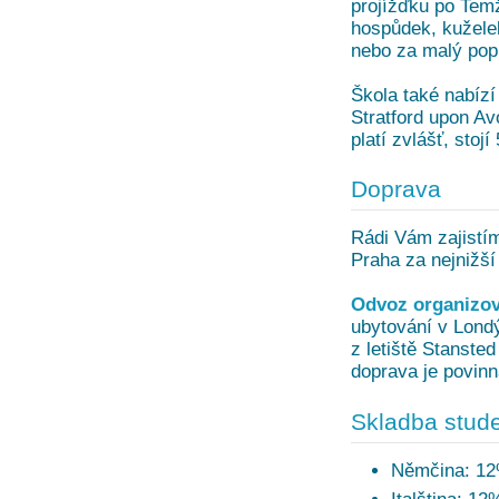
projížďku po Temž
hospůdek, kuželek
nebo za malý pop
Škola také nabízí
Stratford upon Av
platí zvlášť, stoj
Doprava
Rádi Vám zajistí
Praha za nejnižší
Odvoz organizov
ubytování v Londý
z letiště Stanste
doprava je povinn
Skladba stude
Němčina: 1