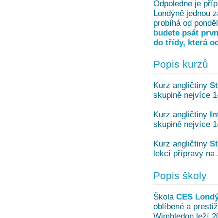
Odpoledne je pří
Londýně jednou z
probíhá od ponděl
budete psát prvn
do třídy, která o
Popis kurzů
Kurz angličtiny
S
skupině nejvíce 1
Kurz angličtiny
In
skupině nejvíce 1
Kurz angličtiny
S
lekcí přípravy na
Popis školy
Škola
CES Lond
oblíbené a presti
Wimbledon leží 2