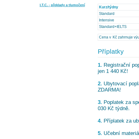
I.T.C. - překlady a tlumočení
Kurz/týdny
Standard
Intensive
Standard+IELTS
Cena v Kč zahrnuje výuku
Příplatky
1.
Registrační pop
jen 1 440 Kč!
2.
Ubytovací popla
ZDARMA!
3.
Poplatek za spe
030 Kč týdně.
4.
Příplatek za ub
5.
Učební materiál