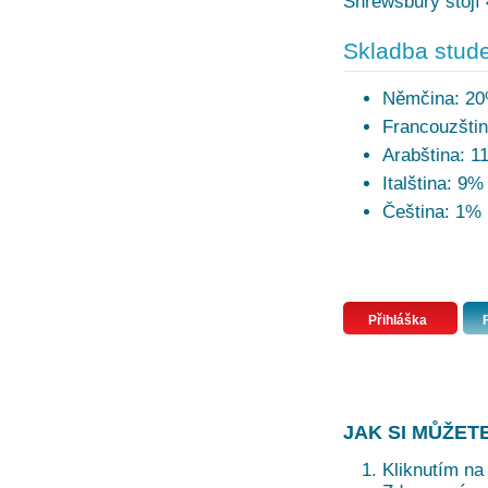
Shrewsbury stojí 
Skladba stude
Němčina: 2
Francouzšti
Arabština: 1
Italština: 9%
Čeština: 1%
Přihláška
JAK SI MŮŽET
Kliknutím na 