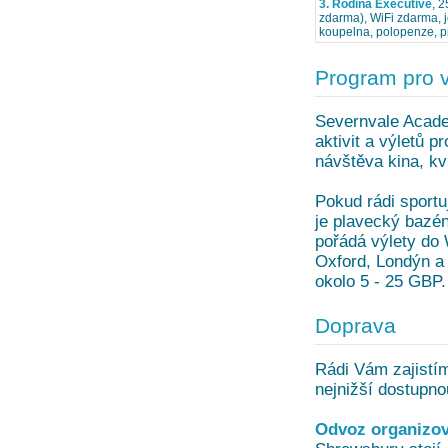
3. Rodina Executive
, 2
zdarma), WiFi zdarma, je
koupelna, polopenze, p
Program pro 
Severnvale Acad
aktivit a výletů p
návštěva kina, kv
Pokud rádi sportu
je plavecký bazé
pořádá výlety do 
Oxford, Londýn a 
okolo 5 - 25 GBP.
Doprava
Rádi Vám zajistí
nejnižší dostupno
Odvoz organizov