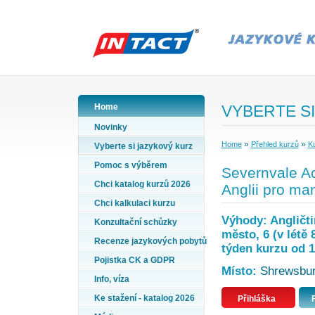
Home
VYBERTE SI
Novinky
»
»
Home
Přehled kurzů
Ku
Vyberte si jazykový kurz
Pomoc s výběrem
Severnvale Ac
Chci katalog kurzů 2026
Anglii pro ma
Chci kalkulaci kurzu
Výhody: Angličti
Konzultační schůzky
město, 6 (v létě 
Recenze jazykových pobytů
týden kurzu od 1
Pojistka CK a GDPR
Místo:
Shrewsbury
Info, víza
Ke stažení - katalog 2026
Přihláška