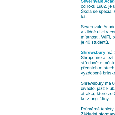
Severnvale Aca
od roku 1982, je 
Škola se speciali
let.
Severnvale Acade
v klidné ulici v 
místnosti, WiFi, 
je 40 studentů.
Shrewsbury
má 1
Shropshire a leží
středověké město 
předních místech 
vyzdobené britsk
Shrewsbury má 80 
divadlo, jazz klub
atrakcí, které ze
kurz angličtiny.
Průměrné teploty,
Základní nformace