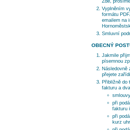
Zde, prosíme
Vyplněním vy
formátu PDF. 
emailem na i
Hornoměstská
Smluvní pod
OBECNÝ POST
Jakmile přij
písemnou zprá
Následovně z
přejete zaří
Přibližně do 
fakturu a dv
smlouvy
při podá
fakturu 
při pod
kurz uh
při pod