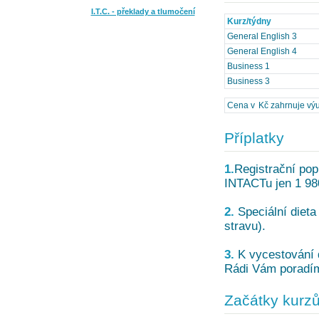
I.T.C. - překlady a tlumočení
Kurz/týdny
General English 3
General English 4
Business 1
Business 3
Cena v Kč zahrnuje výuku
Příplatky
1.
Registrační pop
INTACTu jen 1 98
2.
Speciální dieta
stravu).
3.
K vycestování d
Rádi Vám poradíme
Začátky kurz