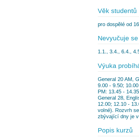
Věk studentů
pro dospělé od 16
Nevyučuje se
1.1., 3.4., 6.4., 4
Výuka probíh
General 20 AM, Ge
9.00 - 9.50; 10.00
PM: 13.45 - 14.35;
General 28, Englis
12.00; 12.10 - 13.
volné). Rozvrh se
zbývající dny je v
Popis kurzů