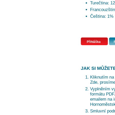
Turečtina: 1
Francouzšti
Čeština: 1%
Přihláška
JAK SI MŮŽET
Kliknutím na 
Zde, prosíme
Vyplněním vy
formátu PDF. 
emailem na i
Hornoměstská
Smluvní pod