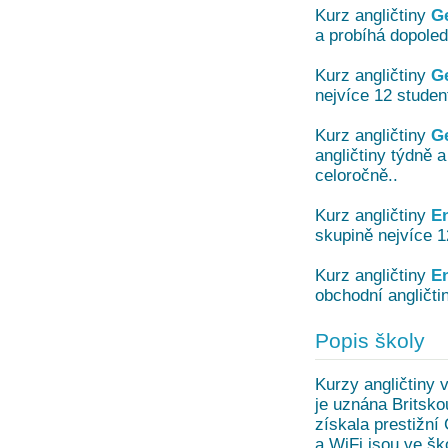
Kurz angličtiny
G
a probíhá dopole
Kurz angličtiny
Ge
nejvíce 12 studen
Kurz angličtiny
Ge
angličtiny týdně a
celoročně..
Kurz angličtiny
En
skupině nejvíce 1
Kurz angličtiny
En
obchodní angličti
Popis školy
Kurzy angličtiny v
je uznána Britsko
získala prestižní
a WiFi jsou ve šk