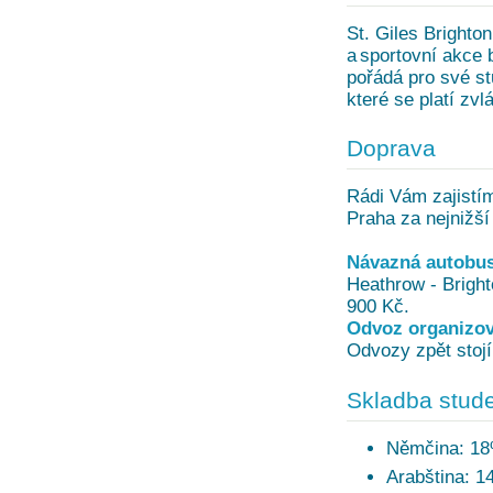
St. Giles Brighton
a sportovní akce 
pořádá pro své st
které se platí zvl
Doprava
Rádi Vám zajistí
Praha za nejnižší
Návazná autobus
Heathrow - Brighto
900 Kč.
Odvoz organizov
Odvozy zpět stojí
Skladba stude
Němčina: 1
Arabština: 