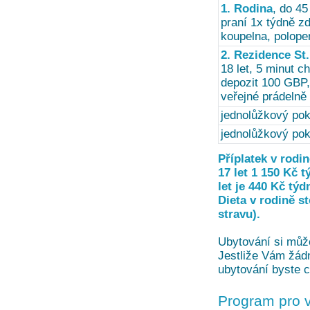
1. Rodina
, do 4
praní 1x týdně z
koupelna, polope
2. Rezidence St
18 let, 5 minut c
depozit 100 GBP,
veřejné prádelně
jednolůžkový pok
jednolůžkový poko
Příplatek v rodin
17 let 1 150 Kč t
let je 440 Kč týd
Dieta v rodině s
stravu).
Ubytování si může
Jestliže Vám žádn
ubytování byste c
Program pro 