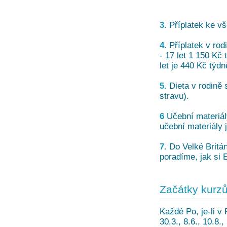
3.
Příplatek ke vš
4.
Příplatek v rod
- 17 let 1 150 Kč
let je 440 Kč týdn
5.
Dieta v rodině 
stravu).
6
Učební materiály
učební materiály 
7.
Do Velké Britán
poradíme, jak si E
Začátky kurz
Každé Po, je-li v 
30.3., 8.6., 10.8.,