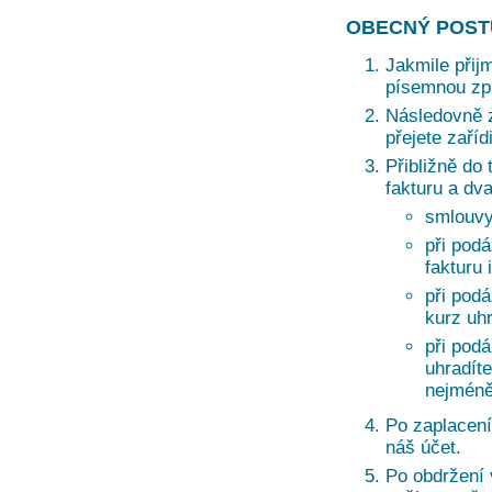
OBECNÝ POST
Jakmile přij
písemnou zprá
Následovně z
přejete zaří
Přibližně do 
fakturu a dv
smlouvy
při podá
fakturu 
při pod
kurz uh
při pod
uhradíte
nejméně
Po zaplacení
náš účet.
Po obdržení