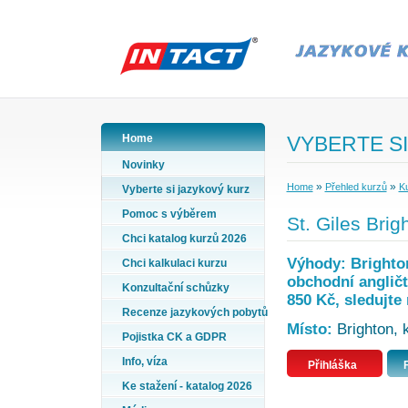
Home
VYBERTE SI
Novinky
»
»
Home
Přehled kurzů
Ku
Vyberte si jazykový kurz
Pomoc s výběrem
St. Giles Brig
Chci katalog kurzů 2026
Výhody: Brighton
Chci kalkulaci kurzu
obchodní angličt
Konzultační schůzky
850 Kč, sledujte
Recenze jazykových pobytů
Místo:
Brighton, k
Pojistka CK a GDPR
Info, víza
Přihláška
Ke stažení - katalog 2026