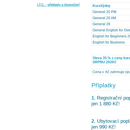
I.T.C. - překlady a tlumočení
Kurz/týdny
General 20 PM
General 20 AM
General 28
General English for Ove
English for Beginners 2
English for Business
Sleva 35 % z ceny kur
SRPNU 2026!í
Cena v Kč zahrnuje výuk
Příplatky
1.
Registrační pop
jen 1 880 Kč!
2.
Ubytovací popla
jen 990 Kč!