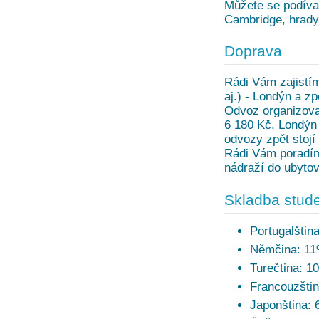
Můžete se podívat
Cambridge, hrady
Doprava
Rádi Vám zajistí
aj.) - Londýn a z
Odvoz organizovan
6 180 Kč, Londýn
odvozy zpět stojí 
Rádi Vám poradíme
nádraží do ubytov
Skladba stude
Portugalštin
Němčina: 1
Turečtina: 1
Francouzšti
Japonština: