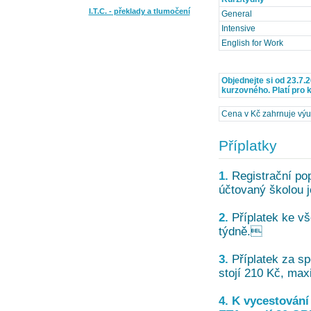
I.T.C. - překlady a tlumočení
General
Intensive
English for Work
Objednejte si od 23.7.
kurzovného. Platí pro k
Cena v Kč zahrnuje výuk
Příplatky
1.
Registrační pop
účtovaný školou j
2.
Příplatek ke vš
týdně.
3.
Příplatek za sp
stojí 210 Kč, max
4. K vycestování 