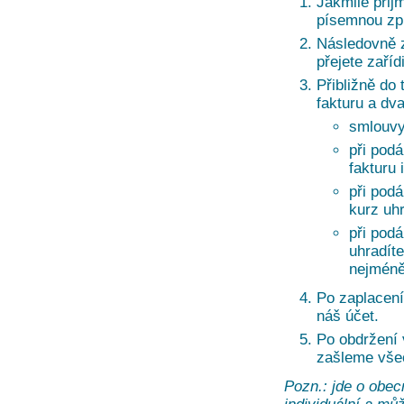
Jakmile přij
písemnou zprá
Následovně z
přejete zaří
Přibližně do 
fakturu a dv
smlouvy
při podá
fakturu 
při pod
kurz uh
při pod
uhradíte
nejméně
Po zaplacení
náš účet.
Po obdržení
zašleme vše
Pozn.: jde o obec