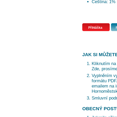
Čeština: 1%
Přihláška
JAK SI MŮŽET
Kliknutím na 
Zde, prosíme
Vyplněním vy
formátu PDF. 
emailem na i
Hornoměstská
Smluvní pod
OBECNÝ POST