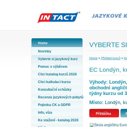
Home
VYBERTE SI
Novinky
»
»
Home
Přehled kurzů
Ku
Vyberte si jazykový kurz
Pomoc s výběrem
EC Londýn, ku
Chci katalog kurzů 2026
Výhody: Londýn, 
Chci kalkulaci kurzu
obchodní angličt
Konzultační schůzky
týdny kurzu od 3
Recenze jazykových pobytů
Místo:
Londýn, kur
Pojistka CK a GDPR
Info, víza
Přihláška
Ke stažení - katalog 2026