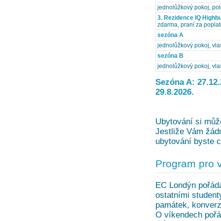
jednolůžkový pokoj, po
3. Rezidence IQ Highb
zdarma, praní za popla
sezóna A
jednolůžkový pokoj, vla
sezóna B
jednolůžkový pokoj, vla
Sezóna A: 27.12.2
29.8.2026.
Ubytování si může
Jestliže Vám žádn
ubytování byste c
Program pro 
EC Londýn pořádá
ostatními student
památek, konverza
O víkendech pořád