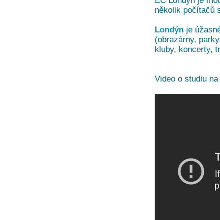
EC Londýn je mod
několik počítačů 
Londýn
je úžasné
(obrazárny, park
kluby, koncerty, t
Video o studiu n