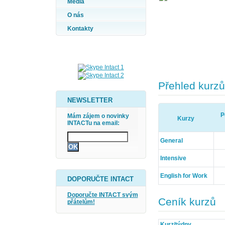
Média
O nás
Kontakty
Přehled kurzů
NEWSLETTER
P
Mám zájem o novinky
Kurzy
INTACTu na email:
General
Intensive
English for Work
DOPORUČTE INTACT
Doporučte INTACT svým
Ceník kurzů
přátelům!
Kurz/týdny