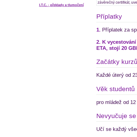
závěrečný certifikát, uv
I.T.C. - překlady a tlumočení
Příplatky
1.
Příplatek za spe
2. K vycestování 
ETA, stojí 20 GB
Začátky kurz
Každé úterý od 23
Věk studentů
pro mládež od 12 
Nevyučuje se
Učí se každý vše