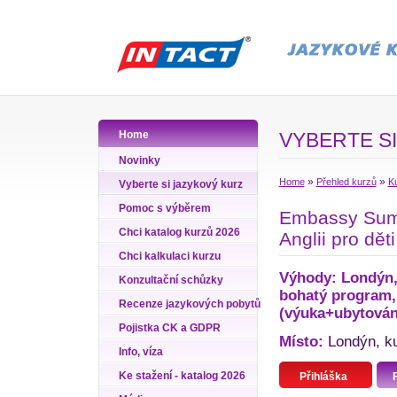
Home
VYBERTE SI
Novinky
»
»
Home
Přehled kurzů
Ku
Vyberte si jazykový kurz
Pomoc s výběrem
Embassy Summ
Chci katalog kurzů 2026
Anglii pro dět
Chci kalkulaci kurzu
Výhody: Londýn, 
Konzultační schůzky
bohatý program,
Recenze jazykových pobytů
(výuka+ubytování
Pojistka CK a GDPR
Místo:
Londýn, kur
Info, víza
Ke stažení - katalog 2026
Přihláška