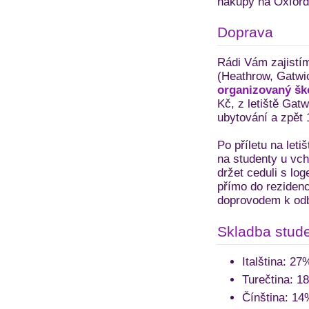
nákupy na Oxford 
Doprava
Rádi Vám zajistím
(Heathrow, Gatwic
organizovaný šk
Kč, z letiště Gat
ubytování a zpět
Po příletu na leti
na studenty u vch
držet ceduli s l
přímo do rezidenc
doprovodem k od
Skladba stude
Italština: 27
Turečtina: 1
Čínština: 14