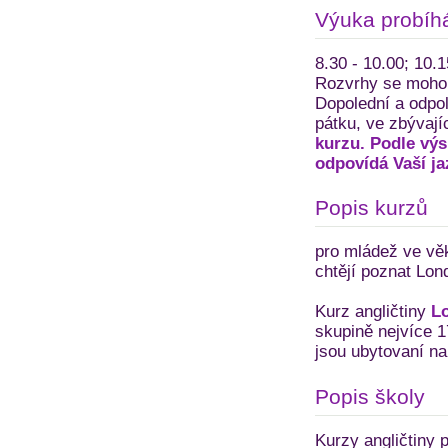
Výuka probíh
8.30 - 10.00; 10.1
Rozvrhy se mohou 
Dopolední a odpol
pátku, ve zbývají
kurzu. Podle výs
odpovídá Vaší ja
Popis kurzů
pro mládež ve věku
chtějí poznat Lon
Kurz angličtiny
L
skupině nejvíce 1
jsou ubytovaní na 
Popis školy
Kurzy angličtiny 