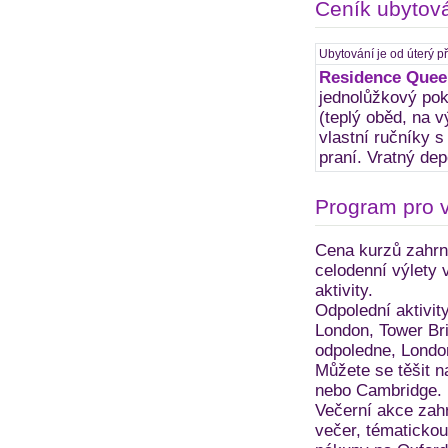
Ceník ubytov
Ubytování je od úterý p
Residence Quee
jednolůžkový poko
(teplý oběd, na v
vlastní ručníky 
praní. Vratný dep
Program pro 
Cena kurzů zahrnu
celodenní výlety 
aktivity.
Odpolední aktivit
London, Tower Bri
odpoledne, Londo
Můžete se těšit n
nebo Cambridge.
Večerní akce zahr
večer, tématickou