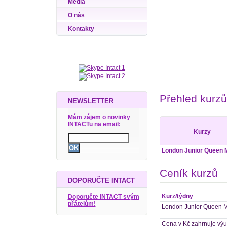
Média
O nás
Kontakty
Přehled kurzů
NEWSLETTER
Mám zájem o novinky
INTACTu na email:
Kurzy
London Junior Queen 
Ceník kurzů
DOPORUČTE INTACT
Kurz/týdny
Doporučte INTACT svým
přátelům!
London Junior Queen 
Cena v Kč zahrnuje výuk