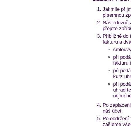
Jakmile přij
písemnou zprá
Následovně z
přejete zaří
Přibližně do 
fakturu a dv
smlouvy
při podá
fakturu 
při pod
kurz uh
při pod
uhradíte
nejméně
Po zaplacení
náš účet.
Po obdržení
zašleme vše