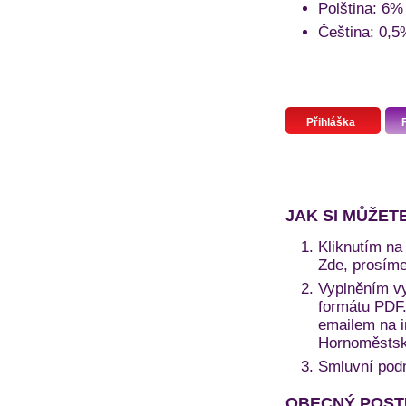
Polština: 6%
Čeština: 0,5
Přihláška
JAK SI MŮŽET
Kliknutím na 
Zde, prosíme
Vyplněním vy
formátu PDF. 
emailem na i
Hornoměstská
Smluvní pod
OBECNÝ POST