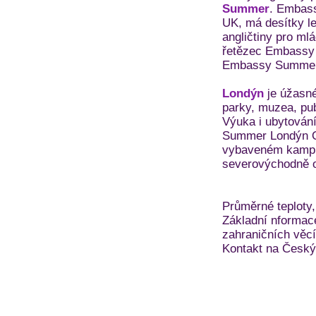
Summer
. Embass
UK, má desítky le
angličtiny pro ml
řetězec Embassy 
Embassy Summer
Londýn
je úžasné
parky, muzea, pub
Výuka i ubytován
Summer Londýn Qu
vybaveném kampu
severovýchodně o
Průměrné teploty,
Základní nformace
zahraničních věc
Kontakt na Český 