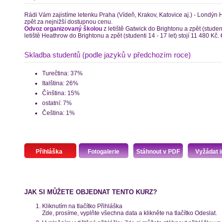
Rádi Vám zajistíme letenku Praha (Vídeň, Krakov, Katovice aj.) - Londýn
zpět za nejnižší dostupnou cenu.
Odvoz organizovaný školou
z letiště Gatwick do Brightonu a zpět (studenti
letiště Heathrow do Brightonu a zpět (studenti 14 - 17 let) stojí 11 480 Kč.
Skladba studentů (podle jazyků v předchozím roce)
Turečtina: 37%
Italština: 26%
Čínština: 15%
ostatní: 7%
Čeština: 1%
Přihláška
Fotogalerie
Stáhnout v PDF
Vyžádat i
JAK SI MŮŽETE OBJEDNAT TENTO KURZ?
Kliknutím na tlačítko Přihláška
Zde, prosíme, vyplňte všechna data a klikněte na tlačítko Odeslat.