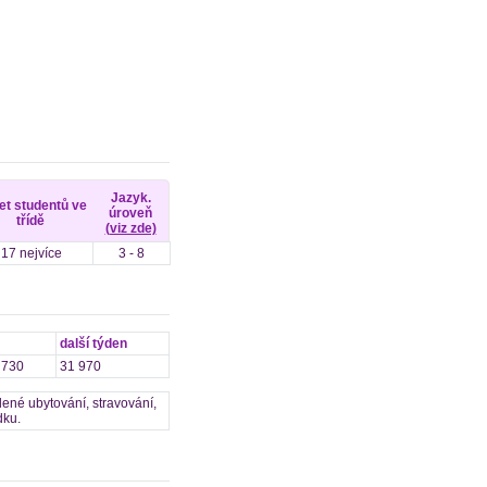
Jazyk.
et studentů ve
úroveň
třídě
(viz zde)
17 nejvíce
3 - 8
další týden
 730
31 970
dené ubytování, stravování,
dku.