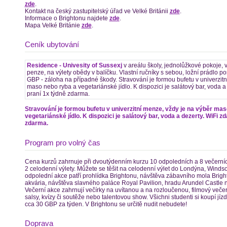
zde
.
Kontakt na český zastupitelský úřad ve Velké Británii
zde
.
Informace o Brightonu najdete
zde
.
Mapa Velké Británie
zde
.
Ceník ubytování
Residence - Univesity of Sussexj
v areálu školy, jednolůžkové pokoje, v
penze, na výlety obědy v balíčku. Vlastní ručníky s sebou, ložní prádlo po
GBP - záloha na případné škody. Stravování je formou bufetu v univerzitn
maso nebo ryba a vegetariánské jídlo. K dispozici je salátový bar, voda a
praní 1x týdně zdarma.
Stravování je formou bufetu v univerzitní menze, vždy je na výběr ma
vegetariánské jídlo. K dispozici je salátový bar, voda a dezerty. WiFi z
zdarma.
Program pro volný čas
Cena kurzů zahrnuje při dvoutýdenním kurzu 10 odpoledních a 8 večerních 
2 celodenní výlety. Můžete se těšit na celodenní výlet do Londýna, Winds
odpolední akce patří prohlídka Brightonu, návštěva zábavního mola Brigh
akvária, návštěva slavného paláce Royal Pavilion, hradu Arundel Castle 
Večerní akce zahrnují večírky na uvítanou a na rozloučenou, filmový večer
salsy, kvízy či soutěže nebo talentovou show. Všichni studenti si koupí jí
cca 30 GBP za týden. V Brightonu se určitě nudit nebudete!
Doprava