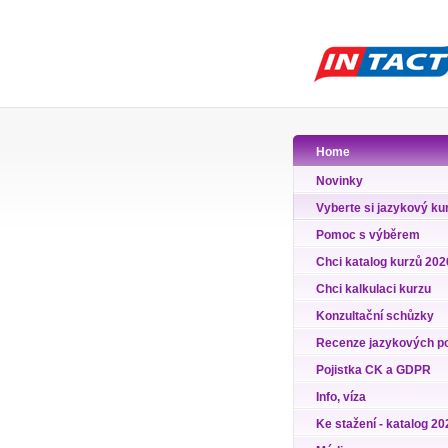
Home
Novinky
Vyberte si jazykový ku
Pomoc s výběrem
Chci katalog kurzů 202
Chci kalkulaci kurzu
Konzultační schůzky
Recenze jazykových p
Pojistka CK a GDPR
Info, víza
Ke stažení - katalog 20