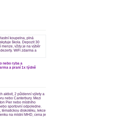
lastní koupelna, plná
skytuje škola. Depozit 30
í menze, vždy je na výběr
 dezerty. WiFi zdarma a
so nebo ryba a
darma a praní 1x týdně
aktivit, 2 půldenní výlety a
oru nebo Canterbury. Mezi
ton Pier nebo místního
nebo sportovní odpoledne.
, tématickou diskotéku, lekce
zdenku na místní MHD, cena je