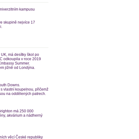
v univerzitním kampusu
ve skupině nejvíce 17
i.
UK, má desítky škol po
EC odkoupila v roce 2019
u Embassy Summer.
akem jižně od Londýna.
outh Downs.
 s vlastní koupelnou, přičemž
jsou na oddělených patrech.
 Brighton má 250 000
zény, akvárium a nádherný
čních věcí České republiky