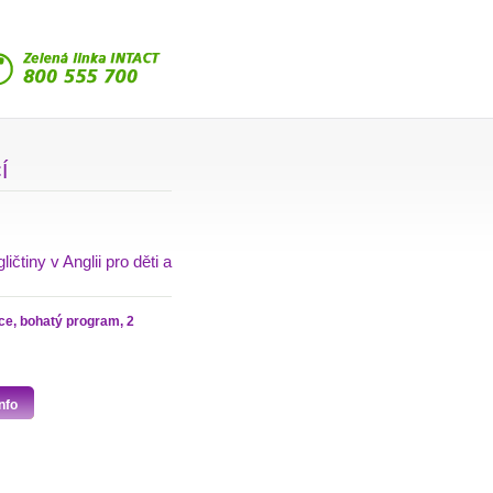
Í
tiny v Anglii pro děti a
nce, bohatý program, 2
nfo