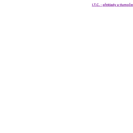
I.T.C. - překlady a tlumoče