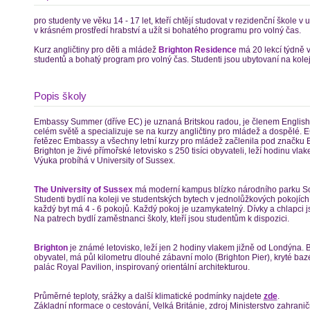
pro studenty ve věku 14 - 17 let, kteří chtějí studovat v rezidenční škole 
v krásném prostředí hrabství a užít si bohatého programu pro volný čas.
Kurz angličtiny pro děti a mládež
Brighton Residence
má 20 lekcí týdně 
studentů a bohatý program pro volný čas. Studenti jsou ubytovaní na kolej
Popis školy
Embassy Summer (dříve EC) je uznaná Britskou radou, je členem English 
celém světě a specializuje se na kurzy angličtiny pro mládež a dospělé. 
řetězec Embassy a všechny letní kurzy pro mládež začlenila pod značk
Brighton je živé přímořské letovisko s 250 tisíci obyvateli, leží hodinu vl
Výuka probíhá v University of Sussex.
The University of Sussex
má moderní kampus blízko národního parku S
Studenti bydlí na koleji ve studentských bytech v jednolůžkových pokojích
každý byt má 4 - 6 pokojů. Každý pokoj je uzamykatelný. Dívky a chlapci 
Na patrech bydlí zaměstnanci školy, kteří jsou studentům k dispozici.
Brighton
je známé letovisko, leží jen 2 hodiny vlakem jižně od Londýna.
obyvatel, má půl kilometru dlouhé zábavní molo (Brighton Pier), kryté ba
palác Royal Pavilion, inspirovaný orientální architekturou.
Průměrné teploty, srážky a další klimatické podmínky najdete
zde
.
Základní nformace o cestování, Velká Británie, zdroj Ministerstvo zahrani