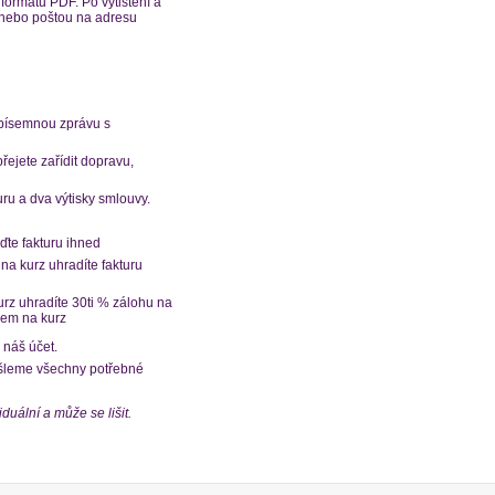
formátu PDF. Po vytištění a
z nebo poštou na adresu
 písemnou zprávu s
ejete zařídit dopravu,
uru a dva výtisky smlouvy.
ďte fakturu ihned
na kurz uhradíte fakturu
urz uhradíte 30ti % zálohu na
dem na kurz
 náš účet.
šleme všechny potřebné
duální a může se lišit.