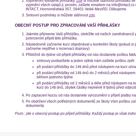
Vyplněním vytištěné přihlášky.
Zde
si můžete stáhnout přihlášku ve 
vyplnění všech údajů ji, prosím, zašlete emailem na info@intact.c
INTACT, Hornoměstská 357, 59401 Velké Meziříčí. Děkujeme.
Smluvní podmínky si můžete stáhnout
zde
.
OBECNÝ POSTUP PRO ZPRACOVÁNÍ VAŠÍ PŘIHLÁŠKY
Jakmile přijmeme Vaši přihlášku, obdržíte od našich zaměstnanců
potvrzením přijetí této přihlášky.
Následovně začneme kurz objednávat u konkrétní školy (pokud si př
začneme nejdříve s rezervací dopravy).
Přibližně do týdne od přijetí přihlášky od nás dostanete poštou fakt
smlouvy podepíšete a jeden výtisk nám zašlete poštou zpět
při podání přihlášky do 14ti dnů před nástupem na kurz uhra
při podání přihlášky od 14ti dnů do 2 měsíců před nástupem 
během jednoho týdne
při podání přihlášky od 2 měsíců a déle před nástupem na k
kurz do 14ti dnů, zbytek částky nejméně 8 týdnů před odjez
Po zaplacení kurzu od nás dostanete vyrozumění o přijetí platby na
Po obdržení všech potřebných dokumentů ze školy Vám poštou za
dokumenty.
Pozn.: jde o obecný postup po přijetí přihlášky. Každý postup je však indivi