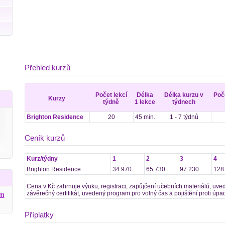
Přehled kurzů
Počet lekcí
Délka
Délka kurzu v
Poč
Kurzy
týdně
1 lekce
týdnech
Brighton Residence
20
45 min.
1 - 7 týdnů
Ceník kurzů
Kurz/týdny
1
2
3
4
Brighton Residence
34 970
65 730
97 230
128
Cena v Kč zahrnuje výuku, registraci, zapůjčení učebních materiálů, uve
závěrečný certifikát, uvedený program pro volný čas a pojištění proti úpa
ým
Příplatky