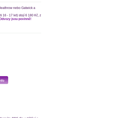
 Heathrow nebo Gatwick a
 16 - 17 let) stojí 6 180 Kč, z
Odvozy jsou povinné!
nfo