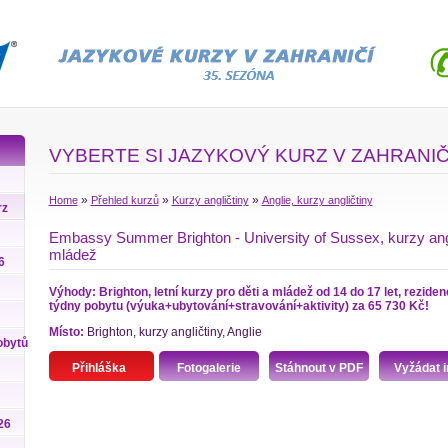
VYBERTE SI JAZYKOVÝ KURZ V ZAHRANIČ
»
»
»
Home
Přehled kurzů
Kurzy angličtiny
Anglie, kurzy angličtiny
rz
Embassy Summer Brighton - University of Sussex, kurzy anglič
mládež
6
Výhody: Brighton, letní kurzy pro děti a mládež od 14 do 17 let, rezide
týdny pobytu (výuka+ubytování+stravování+aktivity) za 65 730 Kč!
Místo:
Brighton, kurzy angličtiny, Anglie
obytů
Přihláška
Fotogalerie
Stáhnout v PDF
Vyžádat i
26