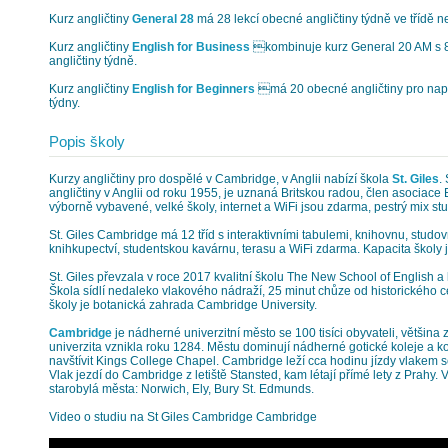
Kurz angličtiny
General 28
má 28 lekcí obecné angličtiny týdně ve třídě n
Kurz angličtiny
English for Business
kombinuje kurz General 20 AM s 8
angličtiny týdně.
Kurz angličtiny
English for Beginners
má 20 obecné angličtiny pro napro
týdny.
Popis školy
Kurzy angličtiny pro dospělé v Cambridge, v Anglii nabízí škola
St. Giles
.
angličtiny v Anglii od roku 1955, je uznaná Britskou radou, člen asociace 
výborně vybavené, velké školy, internet a WiFi jsou zdarma, pestrý mix st
St. Giles Cambridge má 12 tříd s interaktivními tabulemi, knihovnu, stud
knihkupectví, studentskou kavárnu, terasu a WiFi zdarma. Kapacita školy 
St. Giles převzala v roce 2017 kvalitní školu The New School of English a
Škola sídlí nedaleko vlakového nádraží, 25 minut chůze od historického 
školy je botanická zahrada Cambridge University.
Cambridge
je nádherné univerzitní město se 100 tisíci obyvateli, většina z
univerzita vznikla roku 1284. Městu dominují nádherné gotické koleje a k
navštívit Kings College Chapel. Cambridge leží cca hodinu jízdy vlakem
Vlak jezdí do Cambridge z letiště Stansted, kam létají přímé lety z Prahy. 
starobylá města: Norwich, Ely, Bury St. Edmunds.
Video o studiu na St Giles Cambridge Cambridge