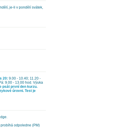
ělí, je-li v pondělí svátek,
s 20:
9.00 - 10.40; 11.20 -
 Pá: 9.00 - 13.00 hod. Výuka
e psát první den kurzu.
zykové úrovni. Test je
idge.
a probíhá odpoledne (PM)