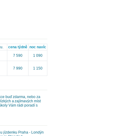
u.
cena týdně
noc navíc
7 590
1 090
7 990
1 150
akce buď zdarma, nebo za
lízkých a zajímavých míst
 školy Vám rádi poradí s
ou jízdenku Praha - Londýn