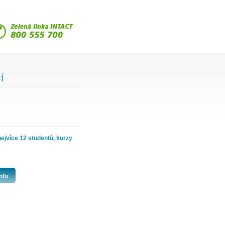
Í
nejvíce 12 studentů, kurzy
nfo