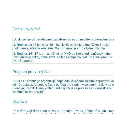
Ceník ubytování
Ubytování je od neděle před začátkem kurzu do neděle po ukončení kurz
1. Rodina
, od 18 let, max. 40 minut MHD od školy, jednolůžkový pokoj,
polopenze, sdílená koupelna, WiFi zdarma, praní 1x týdně zdarma.
2. Rodina
, 16 - 17 let, max. 40 minut MHD od školy, jednolůžkový nebo
dvoulůžkový pokoj, polopenze, sdílená koupelna, WiFi zdarma, praní 1x
týdně zdarma.
Program pro volný čas
St. Giles Cambridge organizuje odpolední a večerní kulturní a sportovní 
mírný poplatek. V sobotu škola pořádá pro studenty celodenní výlety do b
(Londýn, Cardiff, Harry Potter Studios), které se platí zvlášť. Zaměstnanci
výběrem aktivit a výletů.
Doprava
Rádi Vám zajistíme letenku Praha - Londýn - Praha, případně autobusov