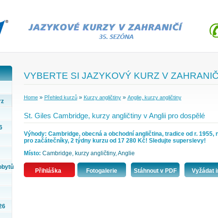
VYBERTE SI JAZYKOVÝ KURZ V ZAHRANIČ
»
»
»
Home
Přehled kurzů
Kurzy angličtiny
Anglie, kurzy angličtiny
rz
St. Giles Cambridge, kurzy angličtiny v Anglii pro dospělé
6
Výhody: Cambridge, obecná a obchodní angličtina, tradice od r. 1955, 
pro začátečníky, 2 týdny kurzu od 17 280 Kč! Sledujte superslevy!
Místo:
Cambridge, kurzy angličtiny, Anglie
obytů
Přihláška
Fotogalerie
Stáhnout v PDF
Vyžádat i
26