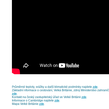
Průměrné teploty, srážky a další klimatické podmínky najdete
zde
.
Základní nformace o cestování, Velká Británie, zdroj Ministerstvo zahrani
zde
.
Kontakt na český zastupitelský úřad ve Velké Británii
zde
.
Informace o Cambridge najdete
zde
.
Mapa Velké Británie
zde
.