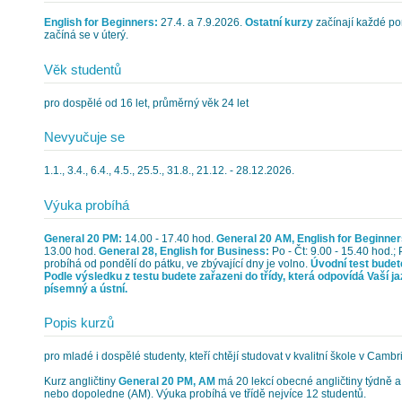
English for Beginners:
27.4. a 7.9.2026.
Ostatní kurzy
začínají každé pond
začíná se v úterý.
Věk studentů
pro dospělé od 16 let, průměrný věk 24 let
Nevyučuje se
1.1., 3.4., 6.4., 4.5., 25.5., 31.8., 21.12. - 28.12.2026.
Výuka probíhá
General 20 PM:
14.00 - 17.40 hod.
General 20 AM, English for Beginner
13.00 hod.
General 28, English for Business:
Po - Čt: 9.00 - 15.40 hod.;
probíhá od pondělí do pátku, ve zbývající dny je volno.
Úvodní test budet
Podle výsledku z testu budete zařazeni do třídy, která odpovídá Vaší ja
písemný a ústní.
Popis kurzů
pro mladé i dospělé studenty, kteří chtějí studovat v kvalitní škole v Cambr
Kurz angličtiny
General 20 PM, AM
má 20 lekcí obecné angličtiny týdně 
nebo dopoledne (AM). Výuka probíhá ve třídě nejvíce 12 studentů.