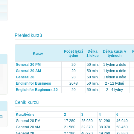
Přehled kurzů
Počet lekcí
Délka
Délka kurzu v
Kurzy
týdně
1 lekce
týdnech
General 20 PM
20
50 min.
1 týden a déle
General 20 AM
20
50 min.
1 týden a déle
General 28
28
50 min.
1 týden a déle
English for Business
20+8
50 min.
2 - 12 týdnů
English for Beginners 20
20
50 min.
2 - 4 týdny
Ceník kurzů
Kurz/týdny
2
3
4
6
ým
General 20 PM
17 280
25 930
31 290
46 940
General 20 AM
21 580
32 370
38 970
58 450
General 28
27 280
40 920
49 260
73 880