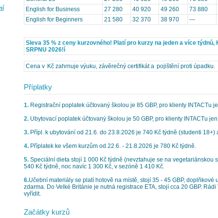
ní
English for Business
27 280
40 920
49 260
73 880
English for Beginners
21 580
32 370
38 970
---
Sleva 35 % z ceny kurzovného! Platí pro kurzy na jeden a více týdn
SRPNU 2026!í
Cena v Kč zahrnuje výuku, závěrečný certifikát a pojištění proti úpadku.
Příplatky
1.
Registrační poplatek účtovaný školou je 85 GBP, pro klienty INTACTu je
2.
Ubytovací poplatek účtovaný školou je 50 GBP, pro klienty INTACTu jen
3.
Přípl. k ubytování od 21.6. do 23.8.2026 je 740 Kč týdně (studenti 18+) 
4.
Příplatek ke všem kurzům od 22.6. - 21.8.2026 je 780 Kč týdně.
5.
Speciální dieta stojí 1 000 Kč týdně (nevztahuje se na vegetariánskou s
540 Kč týdně, noc navíc 1 300 Kč, v sezóně 1 410 Kč.
6.
Učební materiály se platí hotově na místě, stojí 35 - 45 GBP, doplňkové 
zdarma. Do Velké Británie je nutná registrace ETA, stojí cca 20 GBP. Rád
vyřídit.
Začátky kurzů