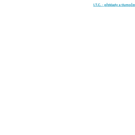
I.T.C. - překlady a tlumoče