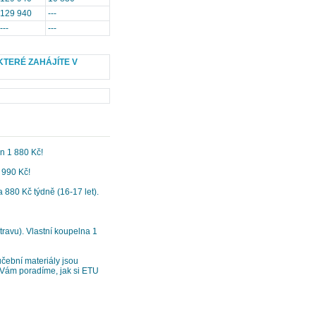
129 940
---
---
---
ů, KTERÉ ZAHÁJÍTE V
n 1 880 Kč!
 990 Kč!
a 880 Kč týdně (16-17 let).
travu). Vlastní koupelna 1
učební materiály jsou
i Vám poradíme, jak si ETU