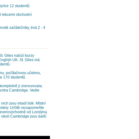
ejvíce 12 studentů.
 lekcemi obchodní
sté začátečníky, trvá 2 - 4
 St. Giles nabízí kurzy
English UK. St. Giles má
udentů.
ovnu, počítačovou učebnu,
je 170 studentů.
 kompletně ji zrenovovala.
centra Cambridge. Vedle
 nich jsou mladí lidé. Místní
ostely. Určitě nezapomeňte
 severovýchodně od Londýna.
V okolí Cambridge jsou další