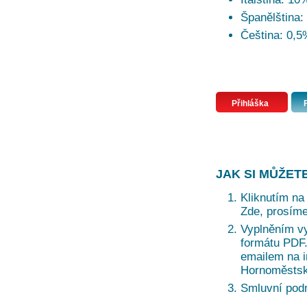
Španělština:
Čeština: 0,5
Přihláška
JAK SI MŮŽET
Kliknutím na 
Zde, prosíme
Vyplněním vy
formátu PDF. 
emailem na i
Hornoměstská
Smluvní pod