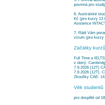
povinná pro studi
6. Australské stud
Kč (pro kurzy 13 t
Asistence INTACT
7. Rádi Vám porad
vízum (pro kurzy 
Začátky kurz
Full Time a IELTS
v úterý. Cambrid
7.9.2026 (12T) CA
7.9.2026 (12T). C
Zkoušky CAE: 14.3
Věk studentů
pro dospělé od 18