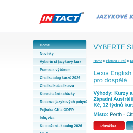
Home
VYBERTE SI
Novinky
»
»
Home
Přehled kurzů
Ku
Vyberte si jazykový kurz
Pomoc s výběrem
Lexis English 
Chci katalog kurzů 2026
pro dospělé
Chci kalkulaci kurzu
Výhody: Kurzy an
Konzultační schůzky
Západní Austráli
Recenze jazykových pobytů
Kč, 12 týdnů kur
Pojistka CK a GDPR
Místo:
Perth - Cit
Info, víza
Ke stažení - katalog 2026
Přihláška