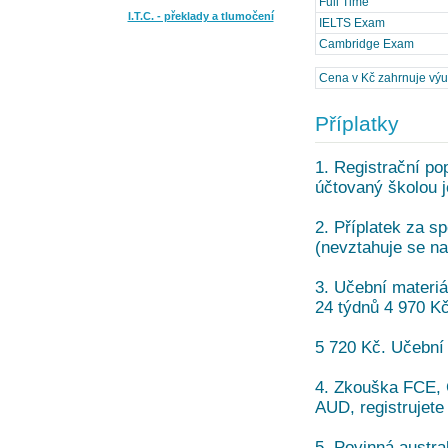
Full Time
I.T.C. - překlady a tlumočení
IELTS Exam
Cambridge Exam
Cena v Kč zahrnuje výuku
Příplatky
1. Registrační po
účtovaný školou j
2. Příplatek za sp
(nevztahuje se na
3. Učební materiá
24 týdnů 4 970 Kč
5 720 Kč. Učební
4. Zkouška FCE, 
AUD, registrujete
5. Povinná austra