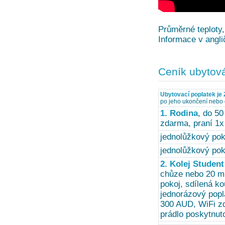
Průměrné teploty,
Informace v angli
Ceník ubytov
Ubytovací poplatek je 
po jeho ukončení nebo 
1. Rodina
, do 50
zdarma, praní 1x
jednolůžkový pok
jednolůžkový pok
2. Kolej Studen
chůze nebo 20 m
pokoj, sdílená ko
jednorázový popl
300 AUD, WiFi zd
prádlo poskytnut