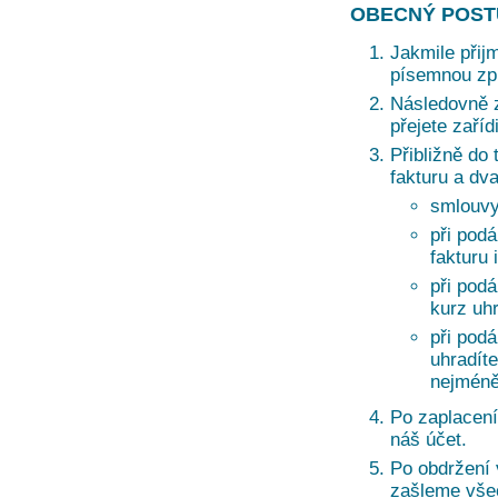
OBECNÝ POST
Jakmile přij
písemnou zprá
Následovně z
přejete zaří
Přibližně do 
fakturu a dv
smlouvy
při podá
fakturu 
při pod
kurz uh
při pod
uhradíte
nejméně
Po zaplacení
náš účet.
Po obdržení
zašleme vše