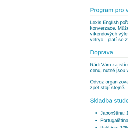
Program pro 
Lexis English pořá
konverzace. Může
víkendových výlet
velryb - platí se z
Doprava
Rádi Vám zajistím
cenu, nutné jsou 
Odvoz organizovan
zpět stojí stejně.
Skladba stude
Japonština:
Portugalštin
Italština: 10