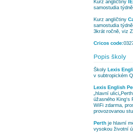
Kurz angličtiny
I
samostudia týdně
Kurz angličtiny
C
samostudia týdně
3krát ročně, viz 
Cricos code:
032
Popis školy
Školy
Lexis Engl
v subtropickém Qu
Lexis English Per
„hlavní ulici„Per
úžasného King‘s P
WiFi zdarma, pro
provozovanou stud
Perth
je hlavní m
vysokou životní ú