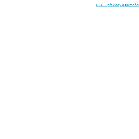
I.T.C. - překlady a tlumoče