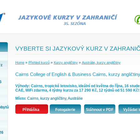
VYBERTE SI JAZYKOVÝ KURZ V ZAHRANIČ
»
»
»
Home
Přehled kurzů
Kurzy angličtiny
Austrálie, kurzy angličtiny
rz
Cairns College of English & Business Cairns, kurzy angličtiny 
6
Výhody: Cairns, tropické letovisko, ideální od května do října, 16 stude
CAE, WiFi zdarma, 4 týdny kurzu za 17 290 Kč, 12 týdnů od 51 590 Kč!
Místo:
Cairns, kurzy angličtiny, Austrálie
obytů
Přihláška
Fotogalerie
Stáhnout v PDF
Vyžádat i
26