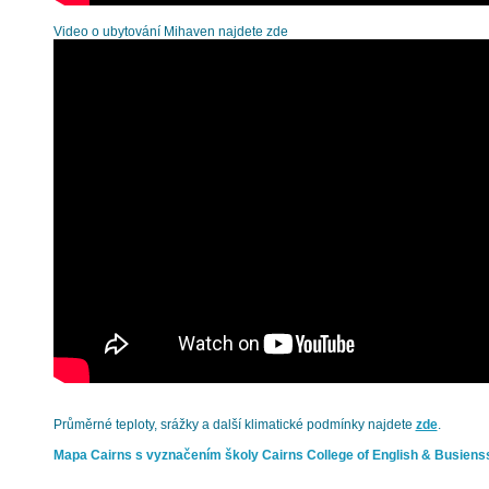
Video o ubytování Mihaven najdete zde
Průměrné teploty, srážky a další klimatické podmínky najdete
zde
.
Mapa Cairns s vyznačením školy Cairns College of English & Busiens