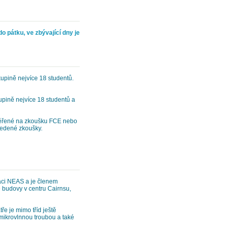
o pátku, ve zbývající dny je
kupině nejvíce 18 studentů.
upině nejvíce 18 studentů a
měřené na zkoušku FCE nebo
vedené zkoušky.
aci NEAS a je členem
é budovy v centru Cairnsu,
tře je mimo tříd ještě
mikrovlnnou troubou a také