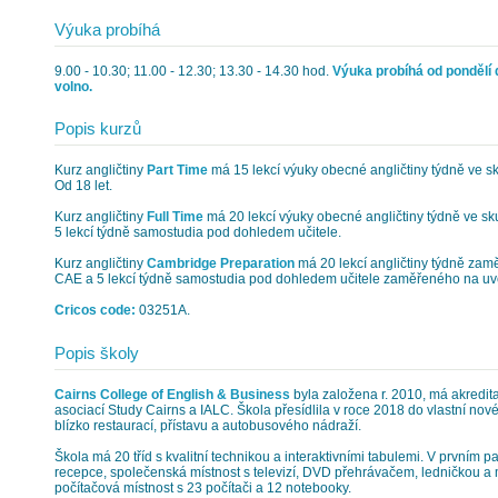
Výuka probíhá
9.00 - 10.30; 11.00 - 12.30; 13.30 - 14.30 hod.
Výuka probíhá od pondělí d
volno.
Popis kurzů
Kurz angličtiny
Part Time
má 15 lekcí výuky obecné angličtiny týdně ve s
Od 18 let.
Kurz angličtiny
Full Time
má 20 lekcí výuky obecné angličtiny týdně ve sk
5 lekcí týdně samostudia pod dohledem učitele.
Kurz angličtiny
Cambridge Preparation
má 20 lekcí angličtiny týdně za
CAE a 5 lekcí týdně samostudia pod dohledem učitele zaměřeného na u
Cricos code:
03251A.
Popis školy
Cairns College of English & Business
byla založena r. 2010, má akredit
asociací Study Cairns a IALC. Škola přesídlila v roce 2018 do vlastní nov
blízko restaurací, přístavu a autobusového nádraží.
Škola má 20 tříd s kvalitní technikou a interaktivními tabulemi. V prvním pa
recepce, společenská místnost s televizí, DVD přehrávačem, ledničkou a 
počítačová místnost s 23 počítači a 12 notebooky.