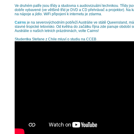
Ve druhém patře jsou třídy a studovna s audiovizuální technikou. Třídy js
dobře vybavené (ve většině tříd je DVD a CD přehrávač a projektor). Na 
na nápoje a jídlo. WiFi připojení k internetu je zdarma.
Cairns
je na severovýchodním pobřeží Austrálie ve státě Queensland, má 
slavné tropické letovisko. Od května do začátku října zde panuje období s
Austrálie o našich letních prázdninách, volte Cairns!
Studentka Stefane z Chile mluví o studiu na CCEB