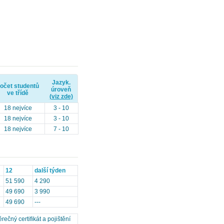
Jazyk.
očet studentů
úroveň
ve třídě
(viz zde)
18 nejvíce
3 - 10
18 nejvíce
3 - 10
18 nejvíce
7 - 10
12
další týden
51 590
4 290
49 690
3 990
49 690
---
ečný certifikát a pojištění