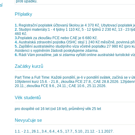
proti úpadku.
ní
Příplatky
1.
Registrační poplatek účtovaný školou je 4 370 Kč. Ubytovací poplatek j
2.
Studijní materiály:1 - 4 týdny 1 110 Kč, 5 - 12 týdnů 2 230 Kč, 13 - 23 t
460 Kč.
3.
Poplatek za zkoušku FCE nebo CAE je 6 680 Kč.
4.
Australská zdravotní pojistka OSHC stojí 1 240 Kč měsíčně, povinná při 
5.
Zajištění australského studijního víza včetně poplatku 27 980 Kč (pro kur
Asistenci s vyplněním žádosti poskytujeme zdarma.
6.
Rádi Vám poradíme, jak si zdarma vyřídit online australské turistické ví
Začátky kurzů
Part Time a Full Time: Každé pondělí, je-li v pondělí svátek, začíná se v 
10týdenní kurz 15.6. - 21.8., zkouška FCE 27.8., CAE 28.8.2026. 12týdenní k
20.11.; zkouška FCE 9.6., 24.11.; CAE 10.6., 25.11.2026.
Věk studentů
pro dospělé od 16 let (od 18 let), průměrný věk 25 let
Nevyučuje se
1.1. - 2.1., 26.1., 3.4., 6.4., 4.5., 17.7., 5.10., 21.12. - 1.1.2027.