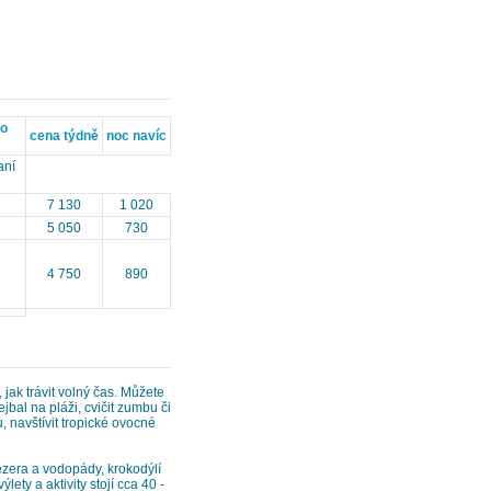
bo
cena týdně
noc navíc
aní
7 130
1 020
5 050
730
4 750
890
jak trávit volný čas. Můžete
bal na pláži, cvičit zumbu či
u, navštívit tropické ovocné
ezera a vodopády, krokodýlí
ety a aktivity stojí cca 40 -