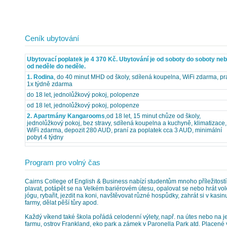
Ceník ubytování
Ubytovací poplatek je 4 370 Kč. Ubytování je od soboty do soboty ne
od neděle do neděle.
1. Rodina
, do 40 minut MHD od školy, sdílená koupelna, WiFi zdarma, pr
1x týdně zdarma
do 18 let, jednolůžkový pokoj, polopenze
od 18 let, jednolůžkový pokoj, polopenze
2. Apartmány Kangarooms
,od 18 let, 15 minut chůze od školy,
jednolůžkový pokoj, bez stravy, sdílená koupelna a kuchyně, klimatizace,
WiFi zdarma, depozit 280 AUD, praní za poplatek cca 3 AUD, minimální
pobyt 4 týdny
Program pro volný čas
Cairns College of English & Business nabízí studentům mnoho příležitostí, 
plavat, potápět se na Velkém bariérovém útesu, opalovat se nebo hrát volej
jógu, rybařit, jezdit na koni, navštěvovat různé hospůdky, zahrát si v kasin
farmy, dělat pěší tůry apod.
Každý víkend také škola pořádá celodenní výlety, např. na útes nebo na j
farmu, ostrov Frankland, eko park a zámek v Paronella Park atd. Placené výl