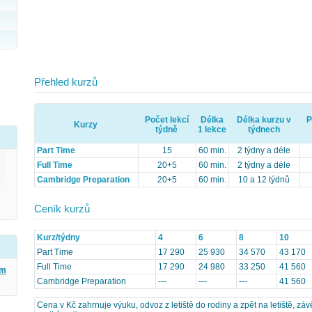
Přehled kurzů
Počet lekcí
Délka
Délka kurzu v
P
Kurzy
týdně
1 lekce
týdnech
Part Time
15
60 min.
2 týdny a déle
Full Time
20+5
60 min.
2 týdny a déle
Cambridge Preparation
20+5
60 min.
10 a 12 týdnů
Ceník kurzů
Kurz/týdny
4
6
8
10
Part Time
17 290
25 930
34 570
43 170
Full Time
17 290
24 980
33 250
41 560
ým
Cambridge Preparation
---
---
---
41 560
Cena v Kč zahrnuje výuku, odvoz z letiště do rodiny a zpět na letiště, závěr