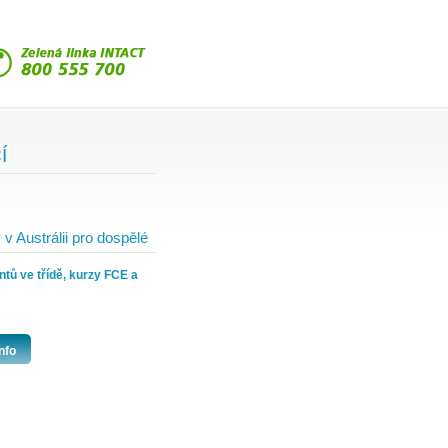
Í
v Austrálii pro dospělé
ntů ve třídě, kurzy FCE a
nfo