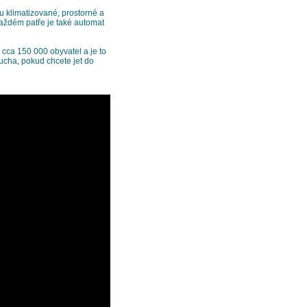
ou klimatizované, prostorné a
každém patře je také automat
cca 150 000 obyvatel a je to
ucha, pokud chcete jet do