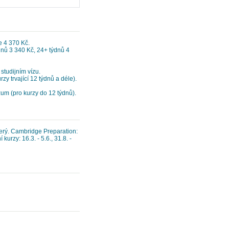
e 4 370 Kč.
ýdnů 3 340 Kč, 24+ týdnů 4
studijním vízu.
zy trvající 12 týdnů a déle).
zum (pro kurzy do 12 týdnů).
úterý. Cambridge Preparation:
urzy: 16.3. - 5.6., 31.8. -