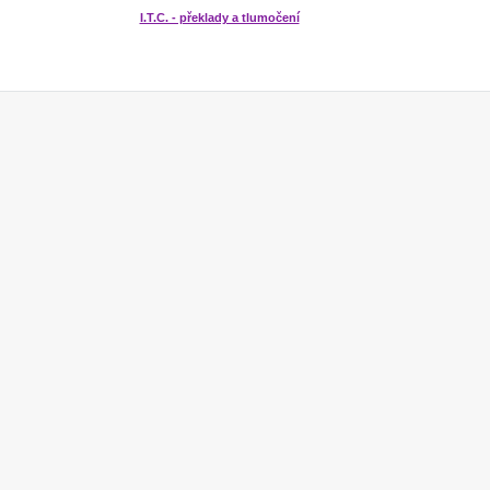
I.T.C. - překlady a tlumočení