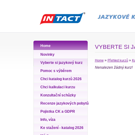
Home
VYBERTE SI 
Novinky
»
»
Home
Přehled kurzů
Ku
Vyberte si jazykový kurz
Nenalezen žádný kurz!
Pomoc s výběrem
Chci katalog kurzů 2026
Chci kalkulaci kurzu
Konzultační schůzky
Recenze jazykových pobytů
Pojistka CK a GDPR
Info, víza
Ke stažení - katalog 2026