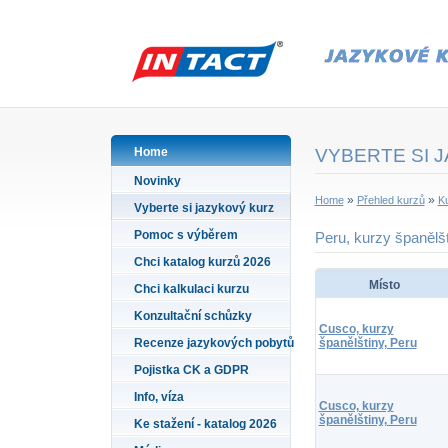
Home
VYBERTE SI 
Novinky
»
»
Home
Přehled kurzů
Ku
Vyberte si jazykový kurz
Pomoc s výběrem
Peru, kurzy španělš
Chci katalog kurzů 2026
Místo
Chci kalkulaci kurzu
Konzultační schůzky
Cusco, kurzy
Recenze jazykových pobytů
španělštiny, Peru
Pojistka CK a GDPR
Info, víza
Cusco, kurzy
španělštiny, Peru
Ke stažení - katalog 2026