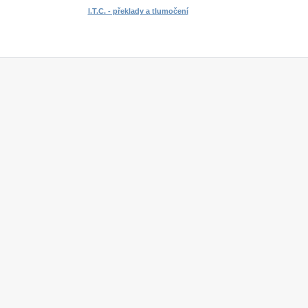
I.T.C. - překlady a tlumočení