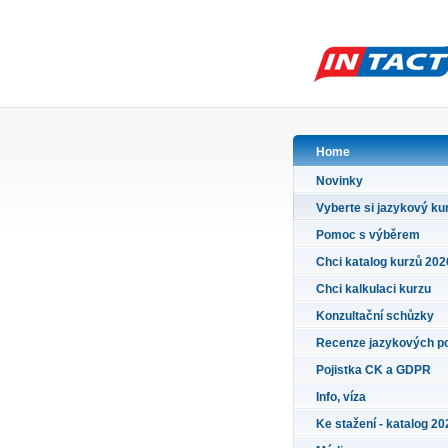
Home
Novinky
Vyberte si jazykový ku
Pomoc s výběrem
Chci katalog kurzů 202
Chci kalkulaci kurzu
Konzultační schůzky
Recenze jazykových p
Pojistka CK a GDPR
Info, víza
Ke stažení - katalog 20