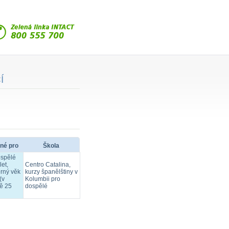
Í
né pro
Škola
ospělé
let,
Centro Catalina,
rný věk
kurzy španělštiny v
(v
Kolumbii pro
ě 25
dospělé