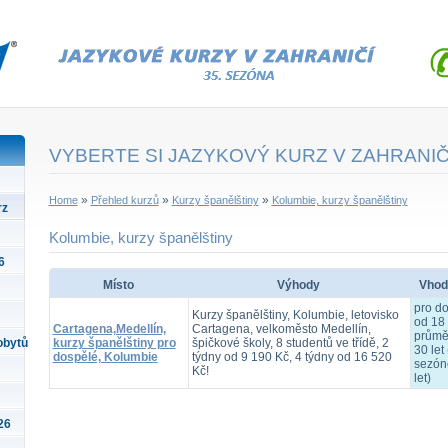
VYBERTE SI JAZYKOVÝ KURZ V ZAHRANIČ
»
»
»
Home
Přehled kurzů
Kurzy španělštiny
Kolumbie, kurzy španělštiny
rz
Kolumbie, kurzy španělštiny
6
Místo
Výhody
Vhod
pro d
Kurzy španělštiny, Kolumbie, letovisko
od 18 
Cartagena,Medellín,
Cartagena, velkoměsto Medellín,
průmě
obytů
kurzy španělštiny pro
špičkové školy, 8 studentů ve třídě, 2
30 let 
dospělé, Kolumbie
týdny od 9 190 Kč, 4 týdny od 16 520
sezón
Kč!
let)
26