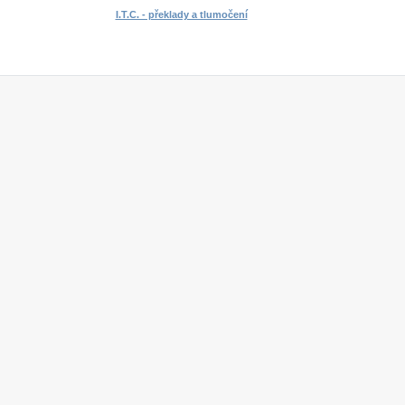
I.T.C. - překlady a tlumočení