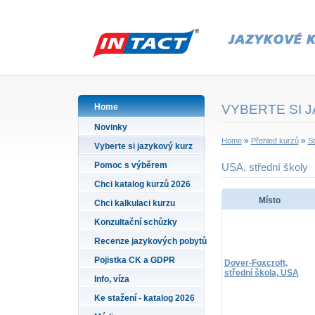
Home
VYBERTE SI 
Novinky
»
»
Home
Přehled kurzů
St
Vyberte si jazykový kurz
Pomoc s výběrem
USA, střední školy
Chci katalog kurzů 2026
Místo
Chci kalkulaci kurzu
Konzultační schůzky
Recenze jazykových pobytů
Pojistka CK a GDPR
Dover-Foxcroft,
střední škola, USA
Info, víza
Ke stažení - katalog 2026