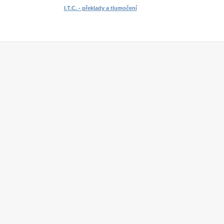
I.T.C. - překlady a tlumočení