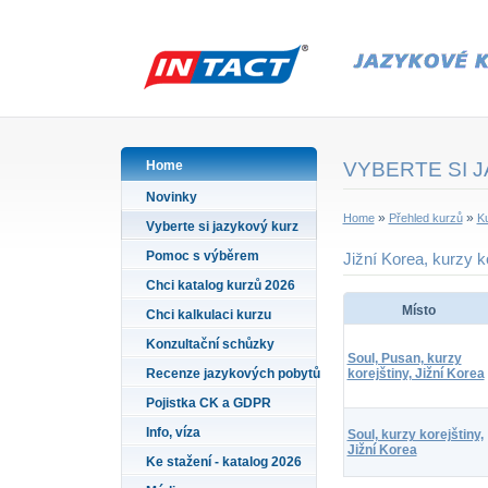
Home
VYBERTE SI 
Novinky
»
»
Home
Přehled kurzů
Ku
Vyberte si jazykový kurz
Pomoc s výběrem
Jižní Korea, kurzy k
Chci katalog kurzů 2026
Místo
Chci kalkulaci kurzu
Konzultační schůzky
Soul, Pusan, kurzy
Recenze jazykových pobytů
korejštiny, Jižní Korea
Pojistka CK a GDPR
Info, víza
Soul, kurzy korejštiny,
Jižní Korea
Ke stažení - katalog 2026