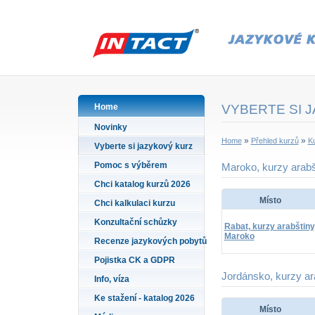
Home
VYBERTE SI 
Novinky
»
»
Home
Přehled kurzů
Ku
Vyberte si jazykový kurz
Pomoc s výběrem
Maroko, kurzy arabš
Chci katalog kurzů 2026
Místo
Chci kalkulaci kurzu
Konzultační schůzky
Rabat, kurzy arabštiny
Maroko
Recenze jazykových pobytů
Pojistka CK a GDPR
Jordánsko, kurzy ar
Info, víza
Ke stažení - katalog 2026
Místo