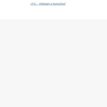
I.T.C. - překlady a tlumočení