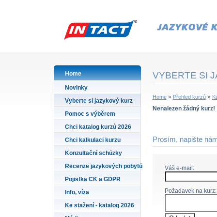
Home
VYBERTE SI 
Novinky
»
»
Home
Přehled kurzů
Ku
Vyberte si jazykový kurz
Nenalezen žádný kurz!
Pomoc s výběrem
Chci katalog kurzů 2026
Prosím, napište nám
Chci kalkulaci kurzu
Konzultační schůzky
Recenze jazykových pobytů
Váš e-mail:
Pojistka CK a GDPR
Požadavek na kurz:
Info, víza
Ke stažení - katalog 2026