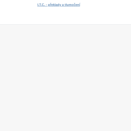
I.T.C. - překlady a tlumočení