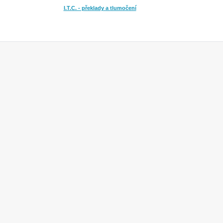
I.T.C. - překlady a tlumočení