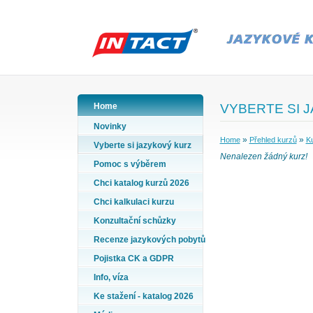
Home
VYBERTE SI 
Novinky
»
»
Home
Přehled kurzů
Ku
Vyberte si jazykový kurz
Nenalezen žádný kurz!
Pomoc s výběrem
Chci katalog kurzů 2026
Chci kalkulaci kurzu
Konzultační schůzky
Recenze jazykových pobytů
Pojistka CK a GDPR
Info, víza
Ke stažení - katalog 2026