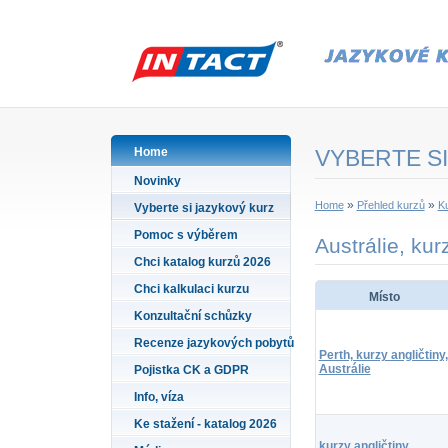
Home
VYBERTE SI
Novinky
»
»
Home
Přehled kurzů
Ku
Vyberte si jazykový kurz
Pomoc s výběrem
Austrálie, kur
Chci katalog kurzů 2026
Chci kalkulaci kurzu
Místo
Konzultační schůzky
Recenze jazykových pobytů
Perth, kurzy angličtiny,
Austrálie
Pojistka CK a GDPR
Info, víza
Ke stažení - katalog 2026
kurzy angličtiny,