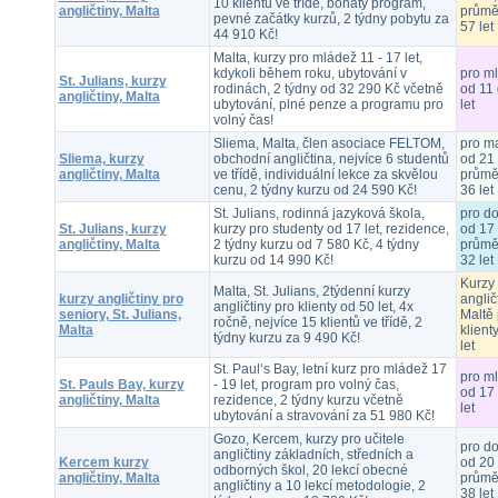
10 klientů ve třídě, bohatý program,
angličtiny, Malta
průmě
pevné začátky kurzů, 2 týdny pobytu za
57 let
44 910 Kč!
Malta, kurzy pro mládež 11 - 17 let,
kdykoli během roku, ubytování v
pro m
St. Julians, kurzy
rodinách, 2 týdny od 32 290 Kč včetně
od 11
angličtiny, Malta
ubytování, plné penze a programu pro
let
volný čas!
Sliema, Malta, člen asociace FELTOM,
pro m
Sliema, kurzy
obchodní angličtina, nejvíce 6 studentů
od 21 
angličtiny, Malta
ve třídě, individuální lekce za skvělou
průmě
cenu, 2 týdny kurzu od 24 590 Kč!
36 let
St. Julians, rodinná jazyková škola,
pro d
St. Julians, kurzy
kurzy pro studenty od 17 let, rezidence,
od 17 
angličtiny, Malta
2 týdny kurzu od 7 580 Kč, 4 týdny
průmě
kurzu od 14 990 Kč!
32 let
Kurzy
Malta, St. Julians, 2týdenní kurzy
kurzy angličtiny pro
anglič
angličtiny pro klienty od 50 let, 4x
seniory, St. Julians,
Maltě 
ročně, nejvíce 15 klientů ve třídě, 2
Malta
klient
týdny kurzu za 9 490 Kč!
let
St. Paul‘s Bay, letní kurz pro mládež 17
pro m
St. Pauls Bay, kurzy
- 19 let, program pro volný čas,
od 17
angličtiny, Malta
rezidence, 2 týdny kurzu včetně
let
ubytování a stravování za 51 980 Kč!
Gozo, Kercem, kurzy pro učitele
pro d
angličtiny základních, středních a
Kercem kurzy
od 20 
odborných škol, 20 lekcí obecné
angličtiny, Malta
průmě
angličtiny a 10 lekcí metodologie, 2
38 let