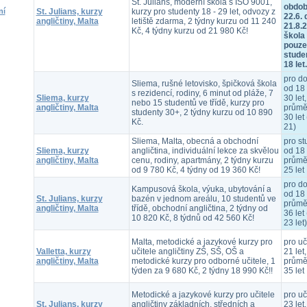
St. Julians, moderní škola s ISO 9001,
obdob
St. Julians, kurzy
kurzy pro studenty 18 - 29 let, odvozy z
ní
22.6. 
angličtiny, Malta
letiště zdarma, 2 týdny kurzu od 11 240
21.8.
Kč, 4 týdny kurzu od 21 980 Kč!
škola 
pouze
stude
18 let.
pro d
Sliema, rušné letovisko, špičková škola
od 18 
s rezidencí, rodiny, 6 minut od pláže, 7
Sliema, kurzy
30 let,
nebo 15 studentů ve třídě, kurzy pro
angličtiny, Malta
průmě
studenty 30+, 2 týdny kurzu od 10 890
30 let 
Kč.
21)
Sliema, Malta, obecná a obchodní
pro st
Sliema, kurzy
angličtina, individuální lekce za skvělou
od 18 
angličtiny, Malta
cenu, rodiny, apartmány, 2 týdny kurzu
průmě
od 9 780 Kč, 4 týdny od 19 360 Kč!
25 let
pro d
Kampusová škola, výuka, ubytování a
od 18 
St. Julians, kurzy
bazén v jednom areálu, 10 studentů ve
průmě
angličtiny, Malta
třídě, obchodní angličtina, 2 týdny od
36 let 
10 820 Kč, 8 týdnů od 42 560 Kč!
23 let)
Malta, metodické a jazykové kurzy pro
pro uč
Valletta, kurzy
učitele angličtiny ZŠ, SŠ, OŠ a
21 let,
angličtiny, Malta
metodické kurzy pro odborné učitele, 1
průmě
týden za 9 680 Kč, 2 týdny 18 990 Kč!!
35 let
Metodické a jazykové kurzy pro učitele
pro uč
St. Julians, kurzy
angličtiny základních, středních a
23 let,