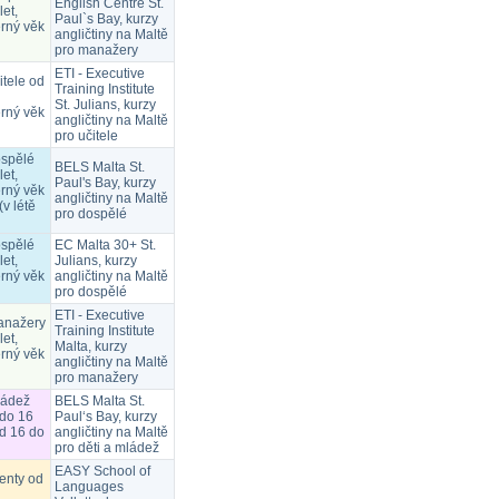
English Centre St.
let,
Paul`s Bay, kurzy
rný věk
angličtiny na Maltě
pro manažery
ETI - Executive
itele od
Training Institute
St. Julians, kurzy
rný věk
angličtiny na Maltě
pro učitele
ospělé
BELS Malta St.
let,
Paul's Bay, kurzy
rný věk
angličtiny na Maltě
(v létě
pro dospělé
ospělé
EC Malta 30+ St.
let,
Julians, kurzy
rný věk
angličtiny na Maltě
pro dospělé
ETI - Executive
anažery
Training Institute
let,
Malta, kurzy
rný věk
angličtiny na Maltě
pro manažery
ládež
BELS Malta St.
 do 16
Paul‘s Bay, kurzy
od 16 do
angličtiny na Maltě
pro děti a mládež
EASY School of
ienty od
Languages