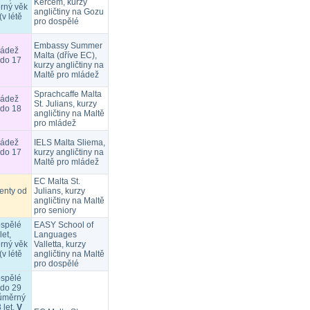
Kercem, kurzy
rný věk
angličtiny na Gozu
(v létě
pro dospělé
Embassy Summer
ládež
Malta (dříve EC),
 do 17
kurzy angličtiny na
Maltě pro mládež
Sprachcaffe Malta
ládež
St. Julians, kurzy
 do 18
angličtiny na Maltě
pro mládež
ládež
IELS Malta Sliema,
 do 17
kurzy angličtiny na
Maltě pro mládež
EC Malta St.
ienty od
Julians, kurzy
angličtiny na Maltě
pro seniory
ospělé
EASY School of
let,
Languages
rný věk
Valletta, kurzy
(v létě
angličtiny na Maltě
pro dospělé
ospělé
 do 29
růměrný
 let.
V