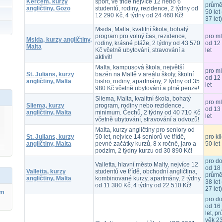
Kercem, kurzy
sport, ve třídě nejvíce 12 nebo 6
průmě
angličtiny, Gozo
studentů, rodiny, rezidence, 2 týdny od
50 let 
12 290 Kč, 4 týdny od 24 460 Kč!
37 let)
Msida, Malta, kvalitní škola, bohatý
program pro volný čas, rezidence,
pro m
Msida, kurzy angličtiny,
rodiny, krásné pláže, 2 týdny od 43 570
od 12
Malta
Kč včetně ubytování, stravování a
let
aktivit!
Malta, kampusová škola, největší
pro m
St. Julians, kurzy
bazén na Maltě v areálu školy, školní
od 12
angličtiny, Malta
bistro, rodiny, apartmány, 2 týdny od 35
let
980 Kč včetně ubytování a plné penze!
Sliema, Malta, kvalitní škola, bohatý
pro m
Sliema, kurzy
program, rodiny nebo rezidence,.
od 13
angličtiny, Malta
minimum. Čechů, 2 týdny od 40 710 Kč
let
včetně ubytování, stravování a odvozů!
Malta, kurzy angličtiny pro seniory od
St. Julians, kurzy
50 let, nejvíce 14 seniorů ve třídě,
pro kl
angličtiny, Malta
pevné začátky kurzů, 8 x ročně, jaro a
50 let
podzim, 2 týdny kurzu od 30 890 Kč!
pro d
Valletta, hlavní město Malty, nejvíce 12
od 18 
Valletta, kurzy
studentů ve třídě, obchodní angličtina,
průmě
angličtiny, Malta
kombinované kurzy, apartmány, 2 týdny
38 let 
od 11 380 Kč, 4 týdny od 22 510 Kč!
27 let)
ým
pro d
od 16
let, p
věk 23