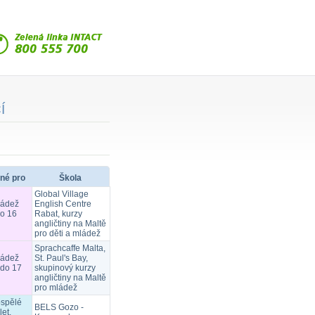
Í
né pro
Škola
Global Village
ládež
English Centre
do 16
Rabat, kurzy
angličtiny na Maltě
pro děti a mládež
Sprachcaffe Malta,
ládež
St. Paul's Bay,
 do 17
skupinový kurzy
angličtiny na Maltě
pro mládež
ospělé
BELS Gozo -
let,