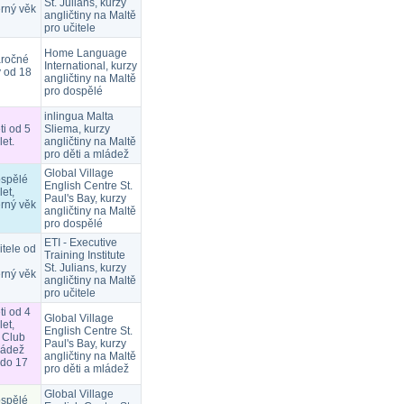
St. Julians, kurzy
rný věk
angličtiny na Maltě
pro učitele
Home Language
áročné
International, kurzy
y od 18
angličtiny na Maltě
pro dospělé
inlingua Malta
ti od 5
Sliema, kurzy
let.
angličtiny na Maltě
pro děti a mládež
Global Village
ospělé
English Centre St.
let,
Paul's Bay, kurzy
rný věk
angličtiny na Maltě
pro dospělé
ETI - Executive
itele od
Training Institute
St. Julians, kurzy
rný věk
angličtiny na Maltě
pro učitele
ti od 4
Global Village
let,
English Centre St.
 Club
Paul's Bay, kurzy
ládež
angličtiny na Maltě
 do 17
pro děti a mládež
Global Village
ospělé