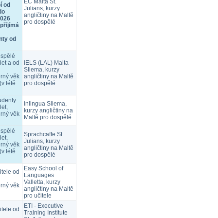
EC Malta St.
í od
Julians, kurzy
do
angličtiny na Maltě
2026
pro dospělé
příjímá
nty od
ospělé
let a od
IELS (LAL) Malta
Sliema, kurzy
rný věk
angličtiny na Maltě
(v létě
pro dospělé
udenty
inlingua Sliema,
let,
kurzy angličtiny na
rný věk
Maltě pro dospělé
ospělé
Sprachcaffe St.
let,
Julians, kurzy
rný věk
angličtiny na Maltě
(v létě
pro dospělé
Easy School of
itele od
Languages
Valletta, kurzy
rný věk
angličtiny na Maltě
pro učitele
ETI - Executive
itele od
Training Institute