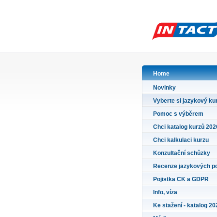
Home
Novinky
Vyberte si jazykový ku
Pomoc s výběrem
Chci katalog kurzů 202
Chci kalkulaci kurzu
Konzultační schůzky
Recenze jazykových p
Pojistka CK a GDPR
Info, víza
Ke stažení - katalog 20