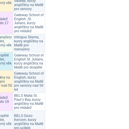
Valletta, kurzy
rný věk
angličtiny na Maltě
pro seniory
Gateway School of
ládež
English ,St.
 do 17
Julians, kurzy
angličtiny na Maltě
pro mládež
anažery
inlingua Sliema,
let,
kurzy angličtiny na
rný věk
Maltě pro
manažery
ospělé
Gateway School of
let,
English St. Julians,
rný věk
kurzy angličtiny na
Maltě pro dospělé
Gateway School of
tiny na
English, kurzy
pro
angličtiny na Maltě
y nad 50
pro seniory nad 50
let
BELS Malta St.
ládež
Paul‘s Bay, kurzy
 do 19
angličtiny na Maltě
pro mládež
ospělé
BELS Gozo-
let,
Kercem, kurzy
rný věk
angličtiny na Maltě
pro ucitele