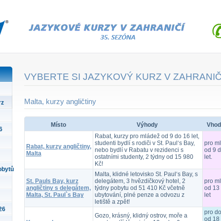
VYBERTE SI JAZYKOVÝ KURZ V ZAHRANIČ
Malta, kurzy angličtiny
rz
Místo
Výhody
Vhod
6
Rabat, kurzy pro mládež od 9 do 16 let,
studenti bydlí s rodiči v St. Paul‘s Bay,
pro m
Rabat, kurzy angličtiny,
nebo bydlí v Rabatu v rezidenci s
od 9 
Malta
ostatními studenty, 2 týdny od 15 980
let.
Kč!
obytů
Malta, klidné letovisko St. Paul‘s Bay, s
St. Pauls Bay, kurz
delegátem, 3 hvězdičkový hotel, 2
pro m
angličtiny s delegátem,
týdny pobytu od 51 410 Kč včetně
od 13
Malta, St. Paul`s Bay
ubytování, plné penze a odvozu z
let
letiště a zpět!
26
pro d
Gozo, krásný, klidný ostrov, moře a
od 18 