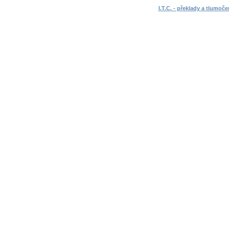
I.T.C. - překlady a tlumoče