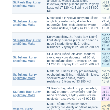
angličtina, kvalitní škola, klidné
St. Pauls Bay, kurzy
od 21 
letovisko, blízko písečné pláže, 2 týdny
angličtiny, Malta
průmě
kurzu od 17 120 Kč, 4 týdny od 33 890
37 let
Kč!
Metodické a jazykové kurzy pro učitele
pro uč
St. Julians, kurzy
angličtiny základních, středních a
23 let,
angličtiny, Malta
odborných škol, metodické kurzy pro
průmě
odborné učitele, 2 týdny za 19 360 Kč!
41 let
pro d
Kurzy angličtiny, St. Paul‘s Bay, klidný
od 16 
St. Pauls Bay, kurzy
kout Malty, písečné pláže, od 16 let, 12
průmě
angličtiny, Malta
nebo 6 studentů ve třídě, rodiny,
25 let 
rezidence, 2 týdny kurzu od 12 290 Kč!
19 let)
St. Julians, rušné letovisko, moderní
pro d
St. Julians, kurzy
škola, kurzy pro studenty nad 30 let,
od 30 
angličtiny, Malta
obchodní angličtina, 2 týdny kurzu od
průmě
11 240 Kč, 4 týdny kurzu od 21 980 Kč!
45 let
Malta, St. Julians, kurzy pro manažery,
pro m
St. Julians, kurzy
obchodní angličtina, individuální lekce,
od 24 
angličtiny, Malta
specializovaná škola, rodiny,
průmě
rezidence, 2 týdny od 33 180 Kč!
41 let
St. Paul‘s Bay, letní kurzy pro mládež,
pro m
St. Pauls Bay, kurzy
bohatý program, ubytování v rodinách
od 11
angličtiny, Malta
nebo rezidenci, 2 týdny kurzu včetně
let a 
ubytování a stravování od 43 910 Kč!
17 let
Malta - nádherný ostrov, kurzy
pro kl
angličtiny pro klienty od 50 let, nejvíce
Valletta, kurzy
50 let,