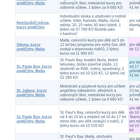
angličtiny, Malta
odborných škol, metodické kurzy pro
průmě
odborné učitele, 1 týden za 9 680 Kč!
41 let
Individuální výuka a ubytování v rodině
učitele, Irsko, Kanada, Malta, různá
pro n
Nejrůznější města,
města, 20, 25 nebo 30 lekcí týdně, 1
klient
kurzy angličtiny
týden od 37 760 Kč! Budete jako
let
v bavlnce!
Malta, celoroční kurzy pro děti od 5 do
Sliema, kurzy
12 let bez programu pro volný čas, děti
pro dě
angličtiny, Malta
cestují v doprovodu rodičů, 2 týdny
do 12 
kurzu od 11 990 Kč!
St. Pauls Bay, kvalitní škola, klidné
pro d
letovisko, blízko písečné pláže, 12
St. Pauls Bay, kurzy
od 17 
studentů ve třídě, rodiny, apartmány, 2
angličtiny, Malta
průmě
týdny kurzu od 10 520 Kč, 12 týdnů od
41 let
52 280 Kč!
Metodické a jazykové kurzy pro učitele
pro uč
St. Julians, kurzy
angličtiny základních, středních a
23 let,
angličtiny, Malta
odborných škol, metodické kurzy pro
průmě
odborné učitele, 1 týden za 9 680 Kč!
41 let
pro dě
St. Paul‘s Bay, celoroční kurzy pro děti
do 10 
St. Pauls Bay, kurzy
od 4 do 10 let a mládež od 10 do 17 let
Teens
angličtiny, Malta
mimo léto, pro děti cestující s rodiči, 2
pro m
týdny kurzu od 10 520 Kč!
od 10
let.
St. Paul’s Bay, Malta, obchodní
pro d