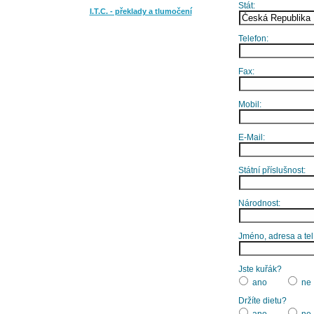
Stát:
I.T.C. - překlady a tlumočení
Telefon:
Fax:
Mobil:
E-Mail:
Státní příslušnost:
Národnost:
Jméno, adresa a tel
Jste kuřák?
ano
ne
Držíte dietu?
ano
ne