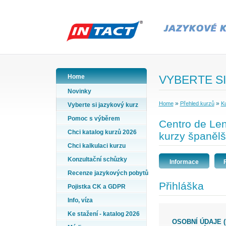
Home
VYBERTE SI
Novinky
»
»
Home
Přehled kurzů
Ku
Vyberte si jazykový kurz
Pomoc s výběrem
Centro de Len
Chci katalog kurzů 2026
kurzy španělš
Chci kalkulaci kurzu
Konzultační schůzky
Informace
Recenze jazykových pobytů
Přihláška
Pojistka CK a GDPR
Info, víza
Ke stažení - katalog 2026
OSOBNÍ ÚDAJE (PŘÍJMENÍ A JMÉNO VYPLŇTE PODLE ÚDAJŮ VE VAŠEM