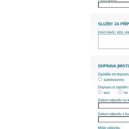
SLUŽBY ZA PŘÍ
(noci navíc, víza, vl
DOPRAVA (MÍST
Zajistěte mi dopravu
autobusovou
Dopravu si zajistím 
ano
ne
Datum odjezdu na k
Datum odjezdu z ku
Místo odjezdu: