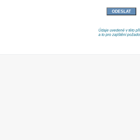
Údaje uvedené v této při
a to pro zajištění poža