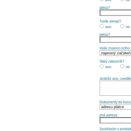
jakou?
Trpíte alergií?
ano
ne
jakou?
Vaše znalost cizího
Stálý zákazník?
ano
ne
Jestliže ano, uveďte
Dokumenty ke kurzu
jiná adresa:
Souhlasím s poskytn