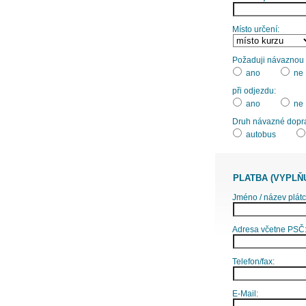
Místo určení:
Požaduji návaznou d
ano
ne
při odjezdu:
ano
ne
Druh návazné dopr
autobus
PLATBA (VYPLŇ
Jméno / název plátc
Adresa včetne PSČ
Telefon/fax:
E-Mail: