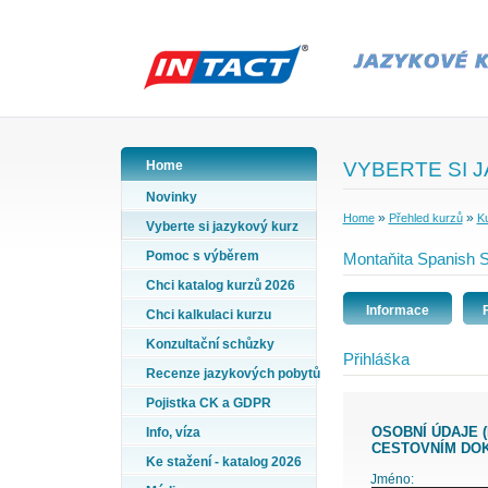
Home
VYBERTE SI 
Novinky
»
»
Home
Přehled kurzů
Ku
Vyberte si jazykový kurz
Pomoc s výběrem
Montaňita Spanish S
Chci katalog kurzů 2026
Informace
Chci kalkulaci kurzu
Konzultační schůzky
Přihláška
Recenze jazykových pobytů
Pojistka CK a GDPR
OSOBNÍ ÚDAJE (PŘÍJMENÍ A JMÉNO VYPLŇTE PODLE ÚDAJŮ VE VAŠEM
Info, víza
CESTOVNÍM DO
Ke stažení - katalog 2026
Jméno: