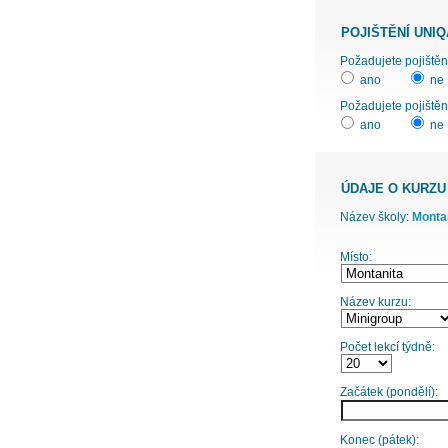
POJIŠTĚNÍ UNIQ
ano
ne
Požadujete pojištěn
ano
ne
ÚDAJE O KURZU
Název školy:
Montaň
Místo:
Název kurzu:
Počet lekcí týdně:
Začátek (pondělí):
Konec (pátek):