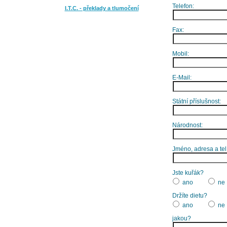
Telefon:
I.T.C. - překlady a tlumočení
Fax:
Mobil:
E-Mail:
Státní příslušnost:
Národnost:
Jméno, adresa a tel
Jste kuřák?
ano
ne
Držíte dietu?
ano
ne
jakou?