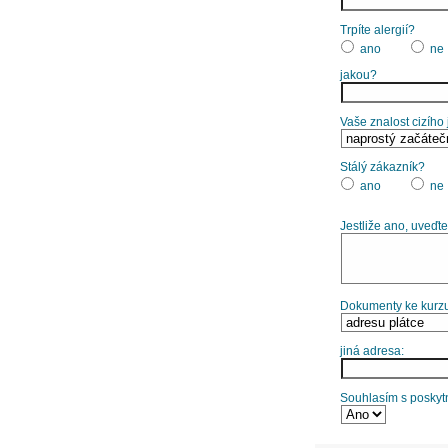
Trpíte alergií?
ano
ne
jakou?
Vaše znalost cizího
Stálý zákazník?
ano
ne
Jestliže ano, uveďte
Dokumenty ke kurzu
jiná adresa:
Souhlasím s poskytn