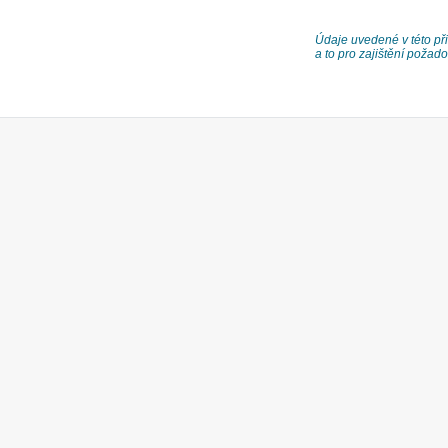
Údaje uvedené v této při
a to pro zajištění poža