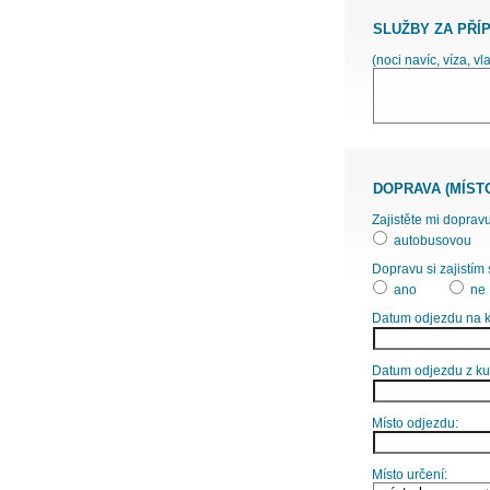
SLUŽBY ZA PŘÍ
(noci navíc, víza, vl
DOPRAVA (MÍST
Zajistěte mi dopravu
autobusovou
Dopravu si zajistím 
ano
ne
Datum odjezdu na k
Datum odjezdu z ku
Místo odjezdu:
Místo určení: