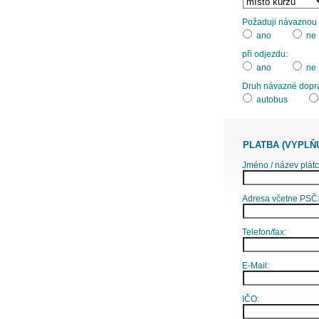
Požaduji návaznou d
ano
ne
při odjezdu:
ano
ne
Druh návazné dopr
autobus
PLATBA (VYPLŇ
Jméno / název plátc
Adresa včetne PSČ
Telefon/fax:
E-Mail:
IČO: