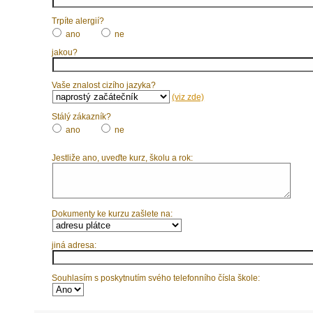
Trpíte alergií?
ano
ne
jakou?
Vaše znalost cizího jazyka?
(viz zde)
Stálý zákazník?
ano
ne
Jestliže ano, uveďte kurz, školu a rok:
Dokumenty ke kurzu zašlete na:
jiná adresa:
Souhlasím s poskytnutím svého telefonního čísla škole: