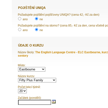
POJIŠTĚNÍ UNIQA
Požadujete pojištění pojišťovny UNIQA? (cena 42,- Kč za den)
ano
ne
Požadujete pojištění na storno? (cena 85,- Kč za den, cena včetně p
ano
ne
ÚDAJE O KURZU
Název školy:
The English Language Centre - ELC Eastbourne, kurzy 
seniory
Místo:
Název kurzu:
Počet lekcí týdně:
Začátek (pondělí):