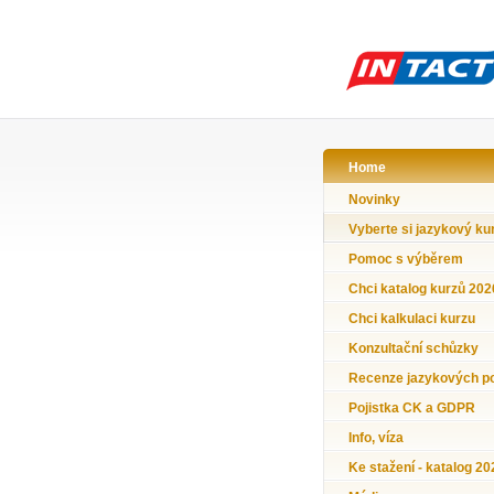
Home
Novinky
Vyberte si jazykový ku
Pomoc s výběrem
Chci katalog kurzů 202
Chci kalkulaci kurzu
Konzultační schůzky
Recenze jazykových p
Pojistka CK a GDPR
Info, víza
Ke stažení - katalog 20