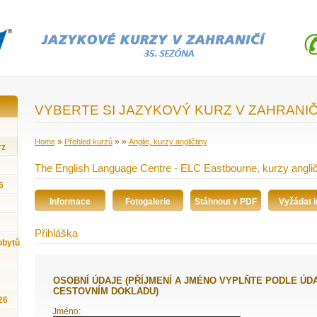
VYBERTE SI JAZYKOVÝ KURZ V ZAHRANIČ
»
»
»
Home
Přehled kurzů
Anglie, kurzy angličtiny
rz
The English Language Centre - ELC Eastbourne, kurzy angličti
6
Informace
Fotogalerie
Stáhnout v PDF
Vyžádat i
Přihláška
obytů
OSOBNÍ ÚDAJE (PŘÍJMENÍ A JMÉNO VYPLŇTE PODLE ÚDAJŮ VE VAŠEM
CESTOVNÍM DOKLADU)
26
Jméno: