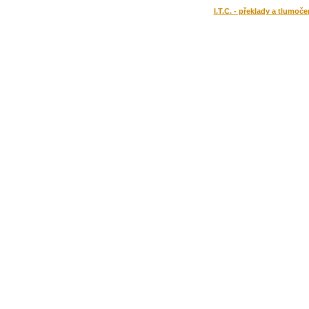
I.T.C. - překlady a tlumoče