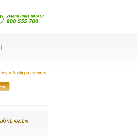
Í
ny v Anglii pro seniory
nfo