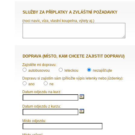
SLUŽBY ZA PŘÍPLATKY A ZVLÁŠTNÍ POŽADAVKY
(noci navíc, víza, vlastní koupelna, výlety aj.)
DOPRAVA (MÍSTO, KAM CHCETE ZAJISTIT DOPRAVU)
Zajistěte mi dopravu:
autobusovou
leteckou
nezajišťujte
Dopravu si zajistím sám (přiložte výpis letenky nebo jízdenky):
ano
ne
Datum odjezdu na kurz:
Datum odjezdu z kurzu:
Místo odjezdu:
Místo určení: