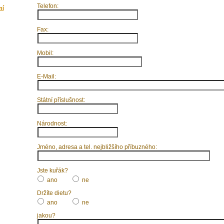
Telefon:
ní
Fax:
Mobil:
E-Mail:
Státní příslušnost:
Národnost:
Jméno, adresa a tel. nejbližšího příbuzného:
Jste kuřák?
ano
ne
Držíte dietu?
ano
ne
jakou?