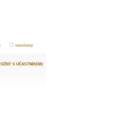
u
nepožaduji
TOŽNÝ S ÚČASTNÍKEM)