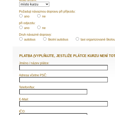
Požaduji návaznou dopravu při příjezdu:
ano
ne
při odjezdu:
ano
ne
Druh návazné dopravy:
autobus
školní autobus
taxi organizované školo
PLATBA (VYPLŇUJTE, JESTLIŽE PLÁTCE KURZU NENÍ TO
Jméno / název plátce:
Adresa včetne PSČ:
Telefon/fax:
E-Mail:
IČO: