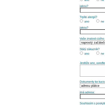
jakou?
Trpíte alergií?
ano
ne
jakou?
Vaše znalost cizího
Stálý zákazník?
ano
ne
Jestliže ano, uveďte
Dokumenty ke kurzu
jiná adresa:
Souhlasím s poskytn