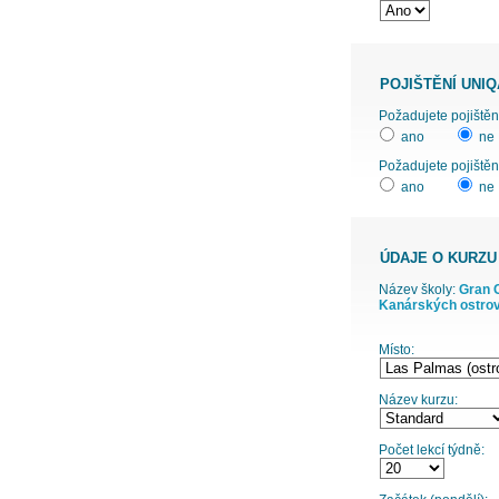
POJIŠTĚNÍ UNIQ
ano
ne
Požadujete pojištěn
ano
ne
ÚDAJE O KURZU
Název školy:
Gran C
Kanárských ostrov
Místo:
Název kurzu:
Počet lekcí týdně: