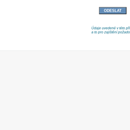
Údaje uvedené v této při
a to pro zajištění poža