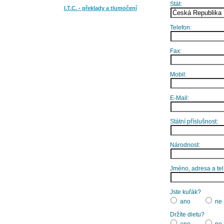
Stát:
I.T.C. - překlady a tlumočení
Telefon:
Fax:
Mobil:
E-Mail:
Státní příslušnost:
Národnost:
Jméno, adresa a tel
Jste kuřák?
ano
ne
Držíte dietu?
ano
ne