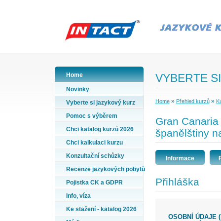
Home
VYBERTE SI
Novinky
»
»
Home
Přehled kurzů
Ku
Vyberte si jazykový kurz
Pomoc s výběrem
Gran Canaria
Chci katalog kurzů 2026
španělštiny n
Chci kalkulaci kurzu
Konzultační schůzky
Informace
Recenze jazykových pobytů
Přihláška
Pojistka CK a GDPR
Info, víza
Ke stažení - katalog 2026
OSOBNÍ ÚDAJE (PŘÍJMENÍ A JMÉNO VYPLŇTE PODLE ÚDAJŮ VE VAŠEM