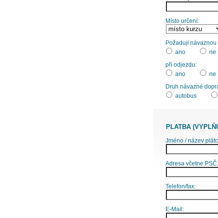
Místo určení:
Požaduji návaznou d
ano
ne
při odjezdu:
ano
ne
Druh návazné dopr
autobus
PLATBA (VYPLŇ
Jméno / název plátc
Adresa včetne PSČ
Telefon/fax:
E-Mail: