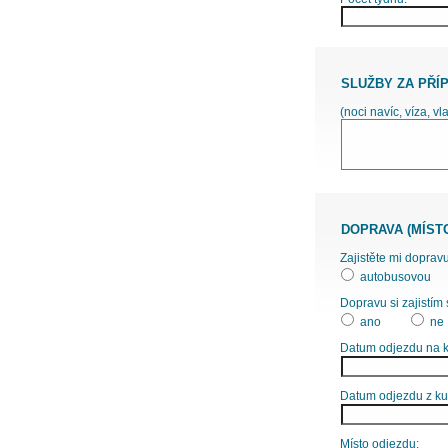
SLUŽBY ZA PŘÍ
(noci navíc, víza, vl
DOPRAVA (MÍST
Zajistěte mi dopravu
autobusovou
Dopravu si zajistím 
ano
ne
Datum odjezdu na k
Datum odjezdu z ku
Místo odjezdu: